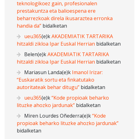
teknologikoez gain, profesionalen
prestakuntza eta balioespena ere
beharrezkoak direla ikusaraztea erronka
handia da”
bidalketan
ueu365
(e)k
AKADEMIATIK TARTARIKA
hitzaldi zikloa Ipar Euskal Herrian
bidalketan
Belen
(e)k
AKADEMIATIK TARTARIKA
hitzaldi zikloa Ipar Euskal Herrian
bidalketan
Mariasun Landa
(e)k
Imanol Irizar:
“Euskaratik sortu eta finkatutako
autoritateak behar ditugu”
bidalketan
ueu365
(e)k
“Kode propioak beharko
lituzke ahozko jardunak”
bidalketan
Miren Lourdes Oñederra
(e)k
“Kode
propioak beharko lituzke ahozko jardunak”
bidalketan