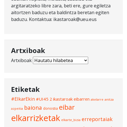
argitaratzeko libre zara, beti ere, gure egiletza
aitortzen baduzu eta baldintza beretan egiten
baduzu. Kontaktua: ikastaroak@ueu.eus
Artxiboak
Artxiboak
Etiketak
#ElkarEkin
#UI45
2 ikastaroak eibarren
akelarre
anitza
eibar
baiona
donostia
azpeitia
elkarrizketak
erreportaiak
elkarte_bizia