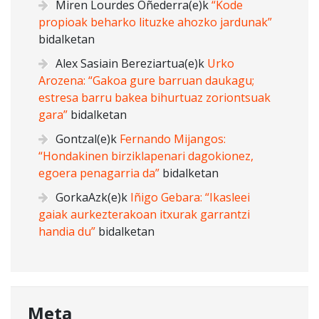
Miren Lourdes Oñederra
(e)k
“Kode
propioak beharko lituzke ahozko jardunak”
bidalketan
Alex Sasiain Bereziartua
(e)k
Urko
Arozena: “Gakoa gure barruan daukagu;
estresa barru bakea bihurtuaz zoriontsuak
gara”
bidalketan
Gontzal
(e)k
Fernando Mijangos:
“Hondakinen birziklapenari dagokionez,
egoera penagarria da”
bidalketan
GorkaAzk
(e)k
Iñigo Gebara: “Ikasleei
gaiak aurkezterakoan itxurak garrantzi
handia du”
bidalketan
Meta