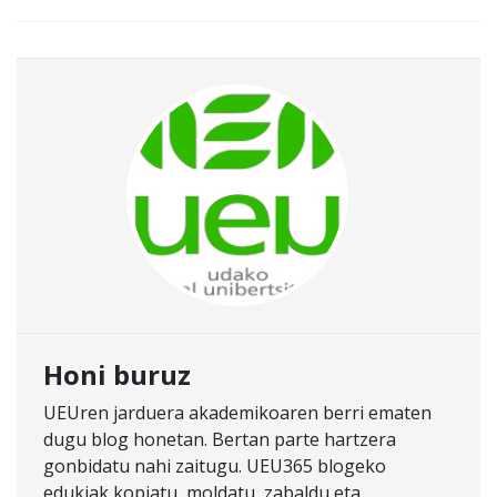
Honi buruz
UEUren jarduera akademikoaren berri ematen
dugu blog honetan. Bertan parte hartzera
gonbidatu nahi zaitugu. UEU365 blogeko
edukiak kopiatu, moldatu, zabaldu eta