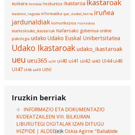
ikastaroak
ikastaroa
euskara
hezkuntza
hendaia
iruñea
informatika
ikastetxe_nagusia
ipar_euskal_herria
jardunaldiak
komunikazioa
markeskoa
Nafarroako gobernua
online
markeskoako_ikastaroak
udako
Udako Euskal Unibertsitatea
psikologia
Udako Ikastaroak
udako_ikastaroak
ueu
ueu365
ui40
ui41
ui42
UI44
ui46
ui43
ui39
UI47
UI50
ui49
UI48
Iruzkin berriak
INFORMAZIO ETA DOKUMENTAZIO
KUDEATZAILEEN VIII. BILKURAN
LIBURUTEGI DIGITALAK IZAN DITUGU
HIZPIDE | ALDEE
(e)k
Oskia Agirre: “Baliabide