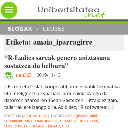
BLOGAK
›
UEU365
Etiketa: amaia_iparragirre
“R-Ladies sareak genero aniztasuna
sustatzea du helburu”
ueu365
|
2019-11-13
UEUren eta Gislan kooperatibaren eskutik Geomatika
eta Inteligentzia Espaziala jardunaldia izango da
datorren azaroaren 15ean Gasteizen. Hitzaldiez gain,
tailerrak ere izango dira. Adibidez, ''R softwarea: (...)
POSTED IN
JARDUNALDIAK
|
TAGGED
AMAIA_IPARRAGIRRE
,
ELKARRIZKETAK
,
GEOMATIKA2019
,
GISLAN
,
JARDUNALDIAK
,
LORE_ZUMETA
,
R
,
R-LADIES BILBAO
,
UEU