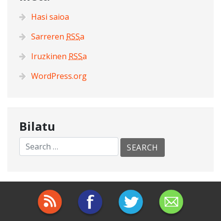
Hasi saioa
Sarreren
RSS
a
Iruzkinen
RSS
a
WordPress.org
Bilatu