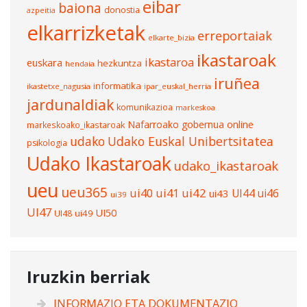
eibar
baiona
donostia
azpeitia
elkarrizketak
erreportaiak
elkarte_bizia
ikastaroak
ikastaroa
euskara
hezkuntza
hendaia
iruñea
informatika
ikastetxe_nagusia
ipar_euskal_herria
jardunaldiak
komunikazioa
markeskoa
Nafarroako gobernua
online
markeskoako_ikastaroak
udako
Udako Euskal Unibertsitatea
psikologia
Udako Ikastaroak
udako_ikastaroak
ueu
ueu365
ui40
ui41
ui42
UI44
ui46
ui43
ui39
UI47
UI50
ui49
UI48
Iruzkin berriak
INFORMAZIO ETA DOKUMENTAZIO