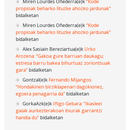
Miren Lourdes Oñederra
(e)k
“Kode
propioak beharko lituzke ahozko jardunak”
bidalketan
Miren Lourdes Oñederra
(e)k
“Kode
propioak beharko lituzke ahozko jardunak”
bidalketan
Alex Sasiain Bereziartua
(e)k
Urko
Arozena: “Gakoa gure barruan daukagu;
estresa barru bakea bihurtuaz zoriontsuak
gara”
bidalketan
Gontzal
(e)k
Fernando Mijangos:
“Hondakinen birziklapenari dagokionez,
egoera penagarria da”
bidalketan
GorkaAzk
(e)k
Iñigo Gebara: “Ikasleei
gaiak aurkezterakoan itxurak garrantzi
handia du”
bidalketan