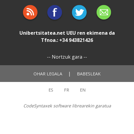
Unibertsitatea.net
UEU
ren ekimena da
Tfnoa.: +34 943821426
--
Nortzuk gara
--
|
OHAR LEGALA
BABESLEAK
ES
FR
EN
CodeSyntaxek software librearekin garatua