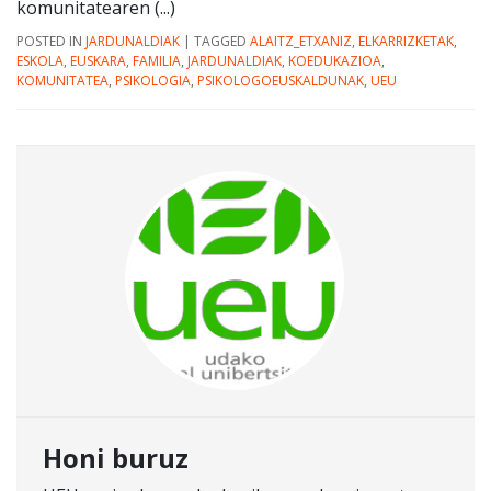
komunitatearen (...)
POSTED IN
JARDUNALDIAK
|
TAGGED
ALAITZ_ETXANIZ
,
ELKARRIZKETAK
,
ESKOLA
,
EUSKARA
,
FAMILIA
,
JARDUNALDIAK
,
KOEDUKAZIOA
,
KOMUNITATEA
,
PSIKOLOGIA
,
PSIKOLOGOEUSKALDUNAK
,
UEU
Honi buruz