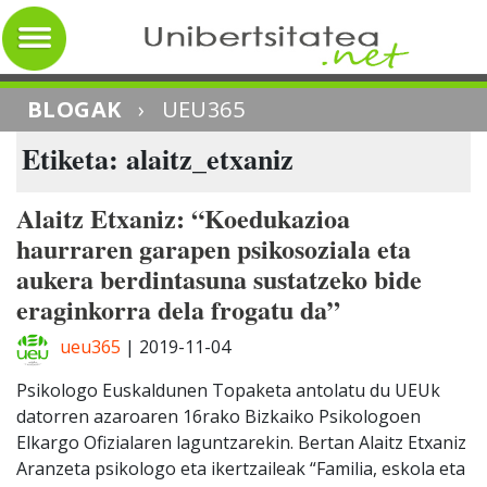
BLOGAK
›
UEU365
Etiketa: alaitz_etxaniz
Alaitz Etxaniz: “Koedukazioa
haurraren garapen psikosoziala eta
aukera berdintasuna sustatzeko bide
eraginkorra dela frogatu da”
ueu365
|
2019-11-04
Psikologo Euskaldunen Topaketa antolatu du UEUk
datorren azaroaren 16rako Bizkaiko Psikologoen
Elkargo Ofizialaren laguntzarekin. Bertan Alaitz Etxaniz
Aranzeta psikologo eta ikertzaileak “Familia, eskola eta