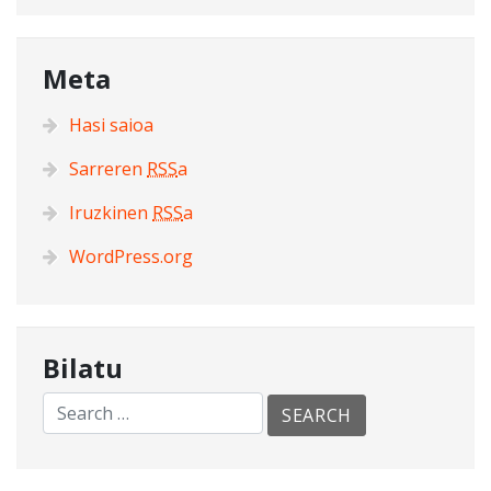
Meta
Hasi saioa
Sarreren
RSS
a
Iruzkinen
RSS
a
WordPress.org
Bilatu