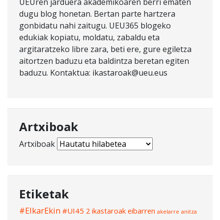
UEUren jarduera akademikoaren berri ematen
dugu blog honetan. Bertan parte hartzera
gonbidatu nahi zaitugu. UEU365 blogeko
edukiak kopiatu, moldatu, zabaldu eta
argitaratzeko libre zara, beti ere, gure egiletza
aitortzen baduzu eta baldintza beretan egiten
baduzu. Kontaktua: ikastaroak@ueu.eus
Artxiboak
Artxiboak
Etiketak
#ElkarEkin
#UI45
2 ikastaroak eibarren
akelarre
anitza