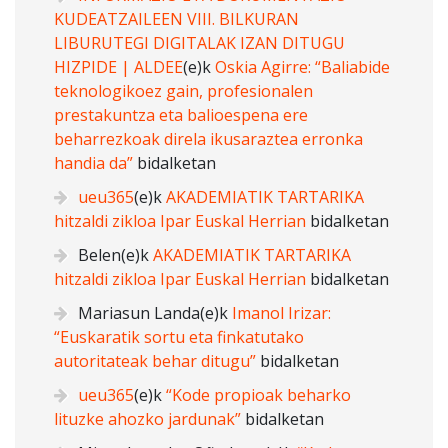
KUDEATZAILEEN VIII. BILKURAN
LIBURUTEGI DIGITALAK IZAN DITUGU
HIZPIDE | ALDEE
(e)k
Oskia Agirre: “Baliabide
teknologikoez gain, profesionalen
prestakuntza eta balioespena ere
beharrezkoak direla ikusaraztea erronka
handia da”
bidalketan
ueu365
(e)k
AKADEMIATIK TARTARIKA
hitzaldi zikloa Ipar Euskal Herrian
bidalketan
Belen
(e)k
AKADEMIATIK TARTARIKA
hitzaldi zikloa Ipar Euskal Herrian
bidalketan
Mariasun Landa
(e)k
Imanol Irizar:
“Euskaratik sortu eta finkatutako
autoritateak behar ditugu”
bidalketan
ueu365
(e)k
“Kode propioak beharko
lituzke ahozko jardunak”
bidalketan