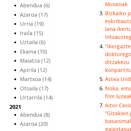
Museoak
Abendua
(6)
Bizkaiko j
Azaroa
(17)
eskribaut
Urria
(19)
lana ikert
Iraila
(15)
Intxausteg
Uztaila
(6)
"Ikergazt
Ekaina
(10)
doktorego
Maiatza
(12)
ditzakezu
Apirila
(12)
konpartitu
Martxoa
(14)
Astea Uni
Otsaila
(17)
Noka, ema
film luzea
Urtarrila
(14)
Aitor Cevi
2021
"Gizakien 
Abendua
(8)
basanimal
Azaroa
(20)
gaixotasu