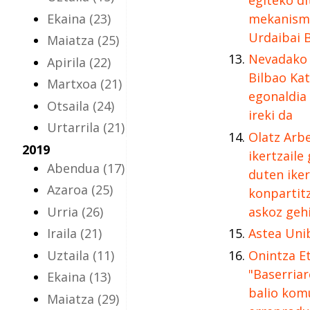
Ekaina
(23)
mekanismo
Urdaibai 
Maiatza
(25)
Nevadako 
Apirila
(22)
Bilbao Ka
Martxoa
(21)
egonaldia 
Otsaila
(24)
ireki da
Urtarrila
(21)
Olatz Arbe
2019
ikertzaile
Abendua
(17)
duten ike
Azaroa
(25)
konpartit
Urria
(26)
askoz geh
Iraila
(21)
Astea Uni
Uztaila
(11)
Onintza Et
"Baserria
Ekaina
(13)
balio ko
Maiatza
(29)