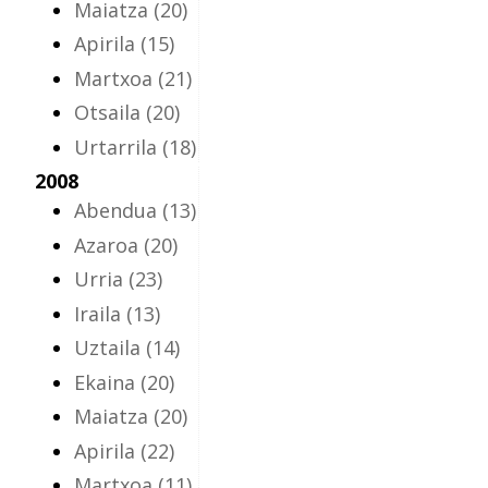
Maiatza
(20)
Apirila
(15)
Martxoa
(21)
Otsaila
(20)
Urtarrila
(18)
2008
Abendua
(13)
Azaroa
(20)
Urria
(23)
Iraila
(13)
Uztaila
(14)
Ekaina
(20)
Maiatza
(20)
Apirila
(22)
Martxoa
(11)