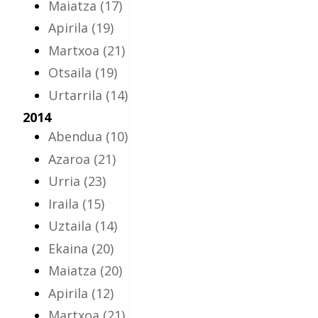
Maiatza
(17)
Apirila
(19)
Martxoa
(21)
Otsaila
(19)
Urtarrila
(14)
2014
Abendua
(10)
Azaroa
(21)
Urria
(23)
Iraila
(15)
Uztaila
(14)
Ekaina
(20)
Maiatza
(20)
Apirila
(12)
Martxoa
(21)