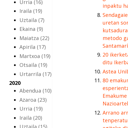
Urria
(16)
inpaktu h
Iraila
(19)
Sendagaie
Uztaila
(7)
uretan so
Ekaina
(9)
kutsadura
Maiatza
(22)
metodo ga
Santamarí
Apirila
(17)
20 ikerke
Martxoa
(19)
ditu Iker
Otsaila
(19)
Astea Uni
Urtarrila
(17)
80 emakume
2020
esperientz
Abendua
(10)
Emakume Z
Azaroa
(23)
Nazioarte
Urria
(19)
Arrano ar
Iraila
(20)
tenperatur
Uztaila
(15)
egiteko d