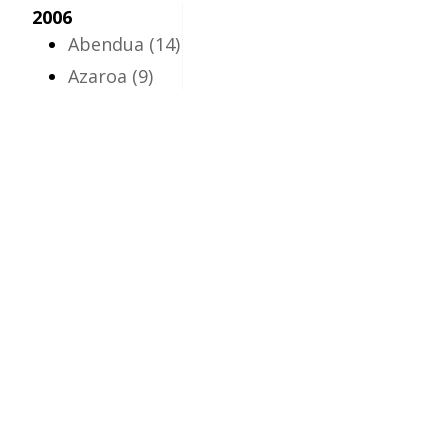
2006
Abendua
(14)
Azaroa
(9)