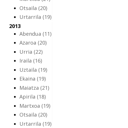
Otsaila
(20)
Urtarrila
(19)
2013
Abendua
(11)
Azaroa
(20)
Urria
(22)
Iraila
(16)
Uztaila
(19)
Ekaina
(19)
Maiatza
(21)
Apirila
(18)
Martxoa
(19)
Otsaila
(20)
Urtarrila
(19)