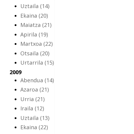
Uztaila
(14)
Ekaina
(20)
Maiatza
(21)
Apirila
(19)
Martxoa
(22)
Otsaila
(20)
Urtarrila
(15)
2009
Abendua
(14)
Azaroa
(21)
Urria
(21)
Iraila
(12)
Uztaila
(13)
Ekaina
(22)