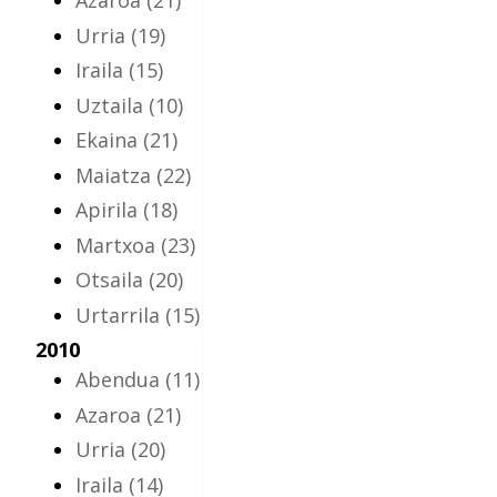
Azaroa
(21)
Urria
(19)
Iraila
(15)
Uztaila
(10)
Ekaina
(21)
Maiatza
(22)
Apirila
(18)
Martxoa
(23)
Otsaila
(20)
Urtarrila
(15)
2010
Abendua
(11)
Azaroa
(21)
Urria
(20)
Iraila
(14)