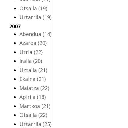
Otsaila
(19)
Urtarrila
(19)
2007
Abendua
(14)
Azaroa
(20)
Urria
(22)
Iraila
(20)
Uztaila
(21)
Ekaina
(21)
Maiatza
(22)
Apirila
(18)
Martxoa
(21)
Otsaila
(22)
Urtarrila
(25)