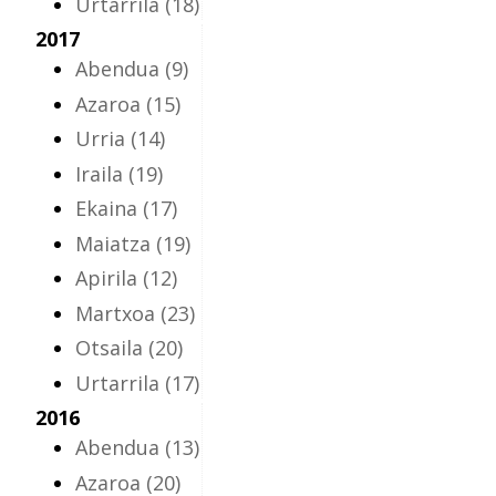
Urtarrila
(18)
2017
Abendua
(9)
Azaroa
(15)
Urria
(14)
Iraila
(19)
Ekaina
(17)
Maiatza
(19)
Apirila
(12)
Martxoa
(23)
Otsaila
(20)
Urtarrila
(17)
2016
Abendua
(13)
Azaroa
(20)