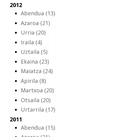
2012
Abendua
(13)
Azaroa
(21)
Urria
(20)
Iraila
(4)
Uztaila
(5)
Ekaina
(23)
Maiatza
(24)
Apirila
(8)
Martxoa
(20)
Otsaila
(20)
Urtarrila
(17)
2011
Abendua
(15)