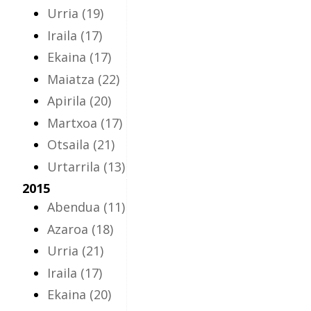
Urria
(19)
Iraila
(17)
Ekaina
(17)
Maiatza
(22)
Apirila
(20)
Martxoa
(17)
Otsaila
(21)
Urtarrila
(13)
2015
Abendua
(11)
Azaroa
(18)
Urria
(21)
Iraila
(17)
Ekaina
(20)