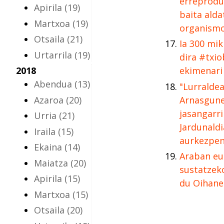
erreprodu
Apirila
(19)
baita ald
Martxoa
(19)
organismo
Otsaila
(21)
Ia 300 mi
Urtarrila
(19)
dira #txi
2018
ekimenari
Abendua
(13)
"Lurraldea
Azaroa
(20)
Arnasgun
jasangarri
Urria
(21)
Jardunaldi
Iraila
(15)
aurkezpen
Ekaina
(14)
Araban eu
Maiatza
(20)
sustatzek
Apirila
(15)
du Oihane
Martxoa
(15)
Otsaila
(20)