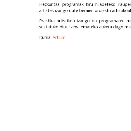
Hezkuntza programak hiru hilabeteko iraupe
artistek izango dute beraien proiektu artistiko
Praktika artistikoa izango da programaren mui
sustatuko ditu. Izena emateko aukera dago ma
Iturria:
Artium
.