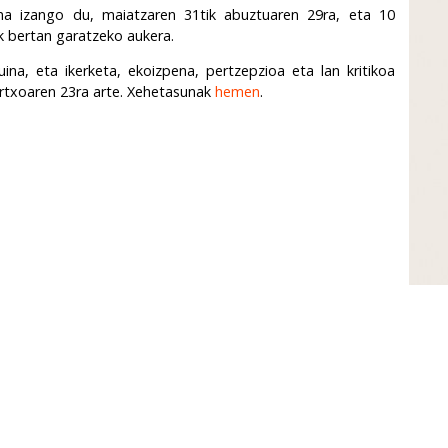
na izango du, maiatzaren 31tik abuztuaren 29ra, eta 10
ak bertan garatzeko aukera.
na, eta ikerketa, ekoizpena, pertzepzioa eta lan kritikoa
rtxoaren 23ra arte. Xehetasunak
hemen
.