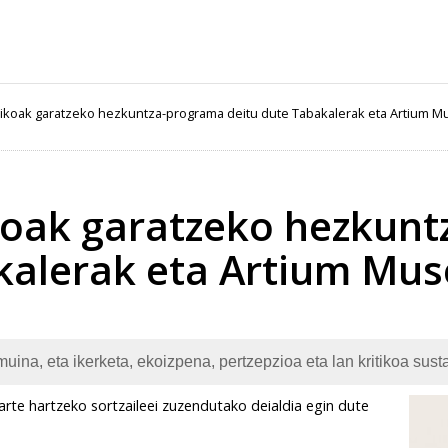
stikoak garatzeko hezkuntza-programa deitu dute Tabakalerak eta Artium 
ikoak garatzeko hezkun
kalerak eta Artium Mu
uina, eta ikerketa, ekoizpena, pertzepzioa eta lan kritikoa susta
parte hartzeko sortzaileei zuzendutako deialdia egin dute