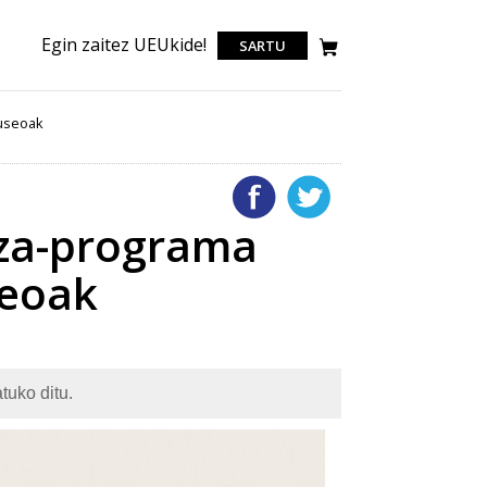
Egin zaitez UEUkide!
SARTU
Museoak
tza-programa
seoak
tuko ditu.