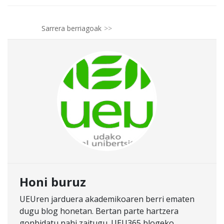
Sarrera berriagoak
Honi buruz
UEUren jarduera akademikoaren berri ematen
dugu blog honetan. Bertan parte hartzera
gonbidatu nahi zaitugu. UEU365 blogeko