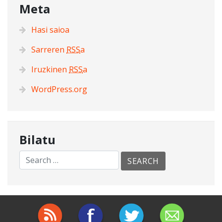
Meta
Hasi saioa
Sarreren
RSS
a
Iruzkinen
RSS
a
WordPress.org
Bilatu