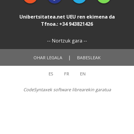
Unibertsitatea.net
UEU
ren ekimena da
Tfnoa.: +34 943821426
--
Nortzuk gara
--
|
OHAR LEGALA
BABESLEAK
ES
FR
EN
CodeSyntaxek software librearekin garatua