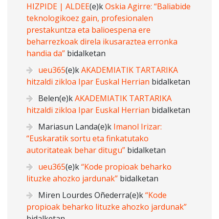
HIZPIDE | ALDEE
(e)k
Oskia Agirre: “Baliabide
teknologikoez gain, profesionalen
prestakuntza eta balioespena ere
beharrezkoak direla ikusaraztea erronka
handia da”
bidalketan
ueu365
(e)k
AKADEMIATIK TARTARIKA
hitzaldi zikloa Ipar Euskal Herrian
bidalketan
Belen
(e)k
AKADEMIATIK TARTARIKA
hitzaldi zikloa Ipar Euskal Herrian
bidalketan
Mariasun Landa
(e)k
Imanol Irizar:
“Euskaratik sortu eta finkatutako
autoritateak behar ditugu”
bidalketan
ueu365
(e)k
“Kode propioak beharko
lituzke ahozko jardunak”
bidalketan
Miren Lourdes Oñederra
(e)k
“Kode
propioak beharko lituzke ahozko jardunak”
bidalketan