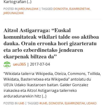
Kartografian (...)
POSTED IN
JARDUNALDIAK
|
TAGGED
DONOSTIA
,
ELKARRIZKETAK
,
JARDUNALDIAK
Aitzol Astigarraga: “Euskal
komunitateak wikilari talde oso aktiboa
dauka. Orain erronka hori gizarteratu
eta arlo ezberdinetako jendearen
ekarpenak biltzea da”
ueu365
|
2017-07-04
“Wikidata tailerra: Wikipedia, Oteiza, Commons, Txillida,
Wikidata, Basterretxea eta Wikipedia” antolatu du
UEUk Udako Ikastaroen baitan. Galder Gonzalez
irakaslea eta Aitzol Astigarraga tailerreko
arduradunarekin hitz (...)
POSTED IN
UI45
|
TAGGED
#UI45
,
DONOSTIA
,
ELKARRIZKETAK
,
UDAKO