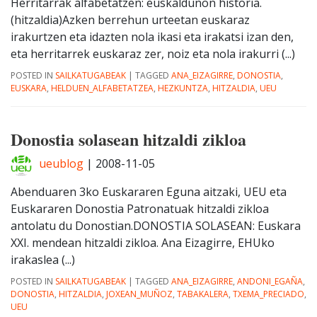
Herritarrak alfabetatzen: euskaldunon historia.
(hitzaldia)Azken berrehun urteetan euskaraz
irakurtzen eta idazten nola ikasi eta irakatsi izan den,
eta herritarrek euskaraz zer, noiz eta nola irakurri (...)
POSTED IN
SAILKATUGABEAK
|
TAGGED
ANA_EIZAGIRRE
,
DONOSTIA
,
EUSKARA
,
HELDUEN_ALFABETATZEA
,
HEZKUNTZA
,
HITZALDIA
,
UEU
Donostia solasean hitzaldi zikloa
ueublog
|
2008-11-05
Abenduaren 3ko Euskararen Eguna aitzaki, UEU eta
Euskararen Donostia Patronatuak hitzaldi zikloa
antolatu du Donostian.DONOSTIA SOLASEAN: Euskara
XXI. mendean hitzaldi zikloa. Ana Eizagirre, EHUko
irakaslea (...)
POSTED IN
SAILKATUGABEAK
|
TAGGED
ANA_EIZAGIRRE
,
ANDONI_EGAÑA
,
DONOSTIA
,
HITZALDIA
,
JOXEAN_MUÑOZ
,
TABAKALERA
,
TXEMA_PRECIADO
,
UEU