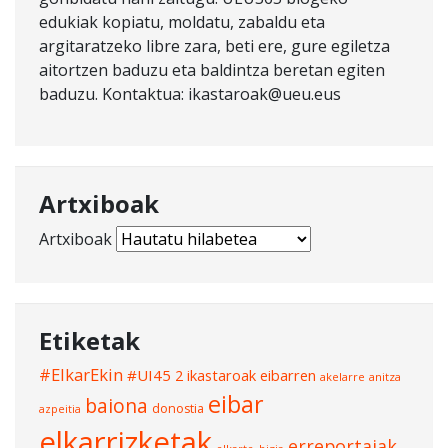
edukiak kopiatu, moldatu, zabaldu eta
argitaratzeko libre zara, beti ere, gure egiletza
aitortzen baduzu eta baldintza beretan egiten
baduzu. Kontaktua: ikastaroak@ueu.eus
Artxiboak
Artxiboak
Etiketak
#ElkarEkin
#UI45
2 ikastaroak eibarren
akelarre
anitza
eibar
baiona
donostia
azpeitia
elkarrizketak
erreportaiak