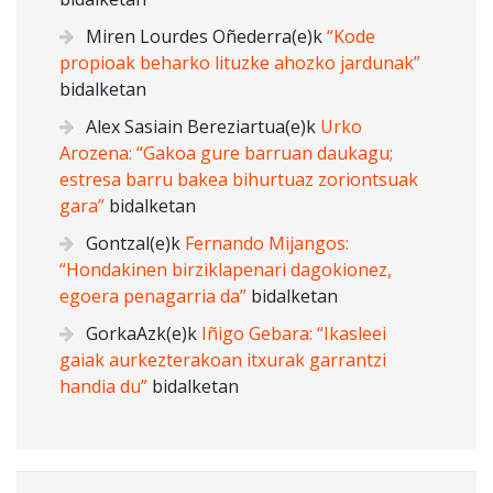
Miren Lourdes Oñederra
(e)k
“Kode
propioak beharko lituzke ahozko jardunak”
bidalketan
Alex Sasiain Bereziartua
(e)k
Urko
Arozena: “Gakoa gure barruan daukagu;
estresa barru bakea bihurtuaz zoriontsuak
gara”
bidalketan
Gontzal
(e)k
Fernando Mijangos:
“Hondakinen birziklapenari dagokionez,
egoera penagarria da”
bidalketan
GorkaAzk
(e)k
Iñigo Gebara: “Ikasleei
gaiak aurkezterakoan itxurak garrantzi
handia du”
bidalketan