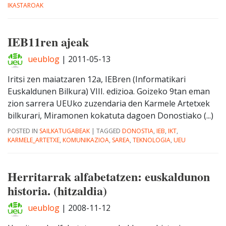
IKASTAROAK
IEB11ren ajeak
ueublog
|
2011-05-13
Iritsi zen maiatzaren 12a, IEBren (Informatikari
Euskaldunen Bilkura) VIII. edizioa. Goizeko 9tan eman
zion sarrera UEUko zuzendaria den Karmele Artetxek
bilkurari, Miramonen kokatuta dagoen Donostiako (...)
POSTED IN
SAILKATUGABEAK
|
TAGGED
DONOSTIA
,
IEB
,
IKT
,
KARMELE_ARTETXE
,
KOMUNIKAZIOA
,
SAREA
,
TEKNOLOGIA
,
UEU
Herritarrak alfabetatzen: euskaldunon
historia. (hitzaldia)
ueublog
|
2008-11-12