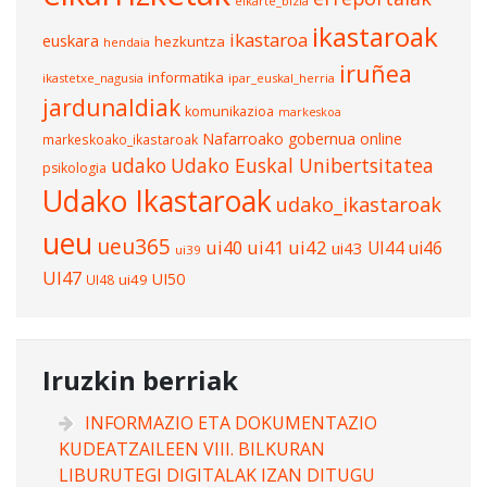
elkarte_bizia
ikastaroak
ikastaroa
euskara
hezkuntza
hendaia
iruñea
informatika
ikastetxe_nagusia
ipar_euskal_herria
jardunaldiak
komunikazioa
markeskoa
Nafarroako gobernua
online
markeskoako_ikastaroak
udako
Udako Euskal Unibertsitatea
psikologia
Udako Ikastaroak
udako_ikastaroak
ueu
ueu365
ui40
ui41
ui42
UI44
ui46
ui43
ui39
UI47
UI50
ui49
UI48
Iruzkin berriak
INFORMAZIO ETA DOKUMENTAZIO
KUDEATZAILEEN VIII. BILKURAN
LIBURUTEGI DIGITALAK IZAN DITUGU