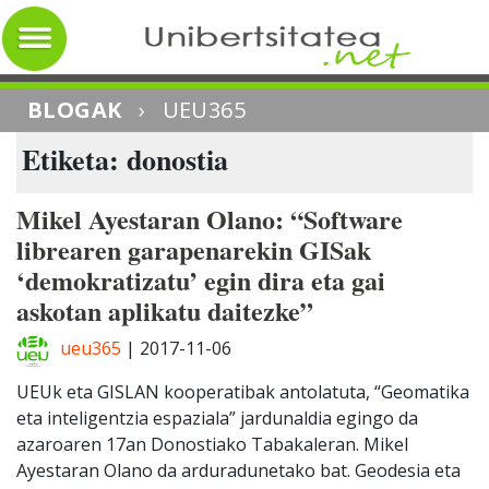
BLOGAK
›
UEU365
Etiketa: donostia
Mikel Ayestaran Olano: “Software
librearen garapenarekin GISak
‘demokratizatu’ egin dira eta gai
askotan aplikatu daitezke”
ueu365
|
2017-11-06
UEUk eta GISLAN kooperatibak antolatuta, “Geomatika
eta inteligentzia espaziala” jardunaldia egingo da
azaroaren 17an Donostiako Tabakaleran. Mikel
Ayestaran Olano da arduradunetako bat. Geodesia eta