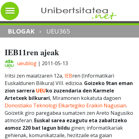
BLOGAK
›
UEU365
IEB11ren ajeak
ueublog
|
2011-05-13
Iritsi zen maiatzaren 12a,
IEB
ren (Informatikari
Euskaldunen Bilkura) VIII. edizioa.
Goizeko 9tan eman
zion sarrera
UEU
ko zuzendaria den Karmele
Artetxek bilkurari
, Miramonen kokatuta dagoen
Donostiako Teknologi Elkartegiko Eraikin Nagusian
.
Goizetik giro paregabea sumatzen zen Areto Nagusiko
atmosferan.
Euskal sarea ezagutu eta zabaltzeko
asmoz 220 bat lagun bildu
ginen; informatikariak
gehienak, komunikatzaile, hezitzaile eta gaian