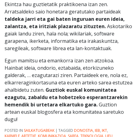
Ekintza hau guztietatik praktikoena izan zen.
Arratsaldeko saio honetara geratutako partaideak
taldeka jarri eta gai baten inguruan euren ideia,
zalantza, eta iritziak plazaratu zituzten.
Askotariko
gaiak landu ziren, hala nola; wikilariak, software
garapena, ikerketa, informatika eta irakaskuntza,
saregileak, software librea eta lan-kontaktuak.
Egun mamitsu eta emankorra izan zen atzokoa.
Hainbat ideia, ondorio, eztabaida, etorkizuneko
galderak, … ezagutarazi ziren. Partaideek ere, nola ez,
elkarreraginkortasuna eta euren arteko sarea estutzea
ahalbidetu zuten.
Guztiok euskal komunitatea
ezagutu, zabaldu eta hobetzeko esperantzarekin
hemendik bi urtetara elkartuko gara.
Guztion
artean euskal blogosfera eta komunitatea saretuko
dugu!
POSTED IN
SAILKATUGABEAK
|
TAGGED
DONOSTIA
,
IEB
,
IKT
,
KARMELE_ARTETXE
,
KOMUNIKAZIOA
,
SAREA
,
TEKNOLOGIA
,
UEU