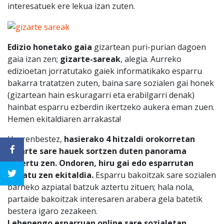
interesatuek ere lekua izan zuten.
Edizio honetako gaia
gizartean puri-purian dagoen
gaia izan zen;
gizarte-sareak
, alegia. Aurreko
edizioetan jorratutako gaiek informatikako esparru
bakarra tratatzen zuten, baina sare sozialen gai honek
(gizartean hain eskuragarri eta erabilgarri denak)
hainbat esparru ezberdin ikertzeko aukera eman zuen.
Hemen ekitaldiaren arrakasta!
Horrenbestez,
hasierako 4 hitzaldi orokorretan
gizarte sare hauek sortzen duten panorama
aztertu zen. Ondoren, hiru gai edo esparrutan
banatu zen ekitaldia.
Esparru bakoitzak sare sozialen
barneko azpiatal batzuk aztertu zituen; hala nola,
partaide bakoitzak interesaren arabera gela batetik
bestera igaro zezakeen.
Lehenengo esparruan online sare sozialetan