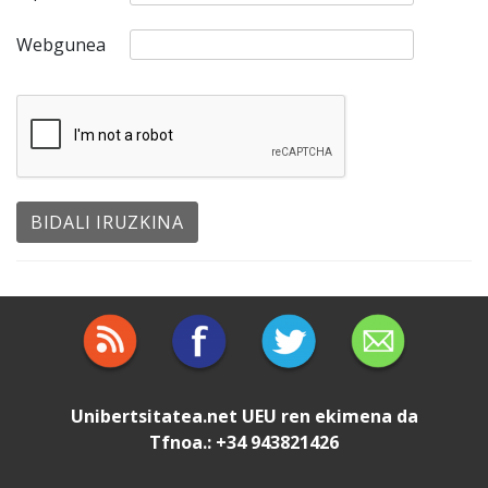
Webgunea
Unibertsitatea.net
UEU
ren ekimena da
Tfnoa.: +34 943821426