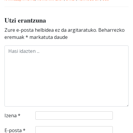
Utzi erantzuna
Zure e-posta helbidea ez da argitaratuko.
Beharrezko
eremuak
*
markatuta daude
Izena
*
E-posta
*