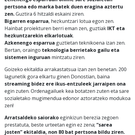
pertsona edo marka batek duen eragina aztertu
zen.
Guztira 6 hitzaldi eskaini ziren.
Bigarren esparrua
, hezkuntzari lotua egon zen.
Hainbat proiekturen berri eman zen, guztiak
IKT eta
hezkuntzarekin elkarlotuak
.
Azkenengo esparrua
guztietan teknikoena izan zen.
Bertan, oraingo
teknologia berrietako gailu eta
sistemen inguruan
mintzatu ziren.
Goizeko ekitaldia arrakastatsua izan zen benetan. 200
lagunetik gora elkartu ginen Donostian, baina
streaming bidez ere ikus-entzuleek jarraipen ona
egin zuten. Ordenagailuek kea botatzen zuten eta sare
sozialetako mugimendua edonor aztoratzeko modukoa
zen!
Arratsaldeko saiorako
eginkizun berezia zegoen
prestatuta, beste urteetan egin ez zena;
“sarea
josten” ekitaldia, non 80 bat pertsona bildu ziren.