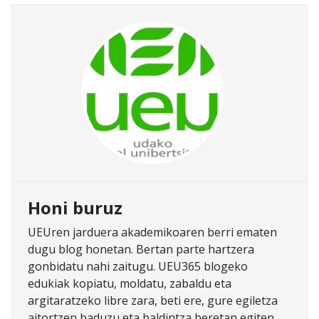
Honi buruz
UEUren jarduera akademikoaren berri ematen
dugu blog honetan. Bertan parte hartzera
gonbidatu nahi zaitugu. UEU365 blogeko
edukiak kopiatu, moldatu, zabaldu eta
argitaratzeko libre zara, beti ere, gure egiletza
aitortzen baduzu eta baldintza beretan egiten