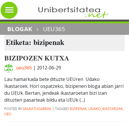
BLOGAK
›
UEU365
Etiketa: bizipenak
BIZIPOZEN KUTXA
ueu365
|
2012-06-29
Lau hamarkada bete dituzte UEUren Udako
Ikastaroek. Hori ospatzeko, bizipenen bloga abian jarri
du UEUk. Bertan, jendeak ikastaroetan bizi izan
dituzten pasarteak bildu eta UEUk (...)
POSTED IN
SAILKATUGABEAK
|
TAGGED
BIZIPENAK
,
UDAKO_IKASTAROAK
,
UEU