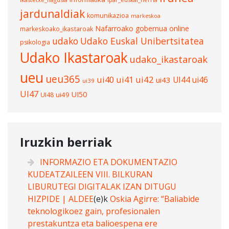
jardunaldiak
komunikazioa
markeskoa
Nafarroako gobernua
online
markeskoako_ikastaroak
udako
Udako Euskal Unibertsitatea
psikologia
Udako Ikastaroak
udako_ikastaroak
ueu
ueu365
ui40
ui41
ui42
UI44
ui46
ui43
ui39
UI47
UI50
ui49
UI48
Iruzkin berriak
INFORMAZIO ETA DOKUMENTAZIO
KUDEATZAILEEN VIII. BILKURAN
LIBURUTEGI DIGITALAK IZAN DITUGU
HIZPIDE | ALDEE
(e)k
Oskia Agirre: “Baliabide
teknologikoez gain, profesionalen
prestakuntza eta balioespena ere