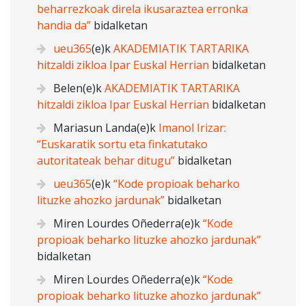
beharrezkoak direla ikusaraztea erronka
handia da”
bidalketan
ueu365
(e)k
AKADEMIATIK TARTARIKA
hitzaldi zikloa Ipar Euskal Herrian
bidalketan
Belen
(e)k
AKADEMIATIK TARTARIKA
hitzaldi zikloa Ipar Euskal Herrian
bidalketan
Mariasun Landa
(e)k
Imanol Irizar:
“Euskaratik sortu eta finkatutako
autoritateak behar ditugu”
bidalketan
ueu365
(e)k
“Kode propioak beharko
lituzke ahozko jardunak”
bidalketan
Miren Lourdes Oñederra
(e)k
“Kode
propioak beharko lituzke ahozko jardunak”
bidalketan
Miren Lourdes Oñederra
(e)k
“Kode
propioak beharko lituzke ahozko jardunak”