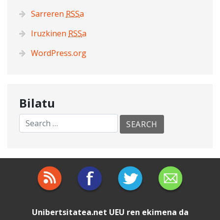
Sarreren
RSS
a
Iruzkinen
RSS
a
WordPress.org
Bilatu
Unibertsitatea.net
UEU
ren ekimena da