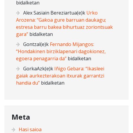
bidalketan
Alex Sasiain Bereziartua
(e)k
Urko
Arozena: “Gakoa gure barruan daukagu;
estresa barru bakea bihurtuaz zoriontsuak
gara”
bidalketan
Gontzal
(e)k
Fernando Mijangos:
“Hondakinen birziklapenari dagokionez,
egoera penagarria da”
bidalketan
GorkaAzk
(e)k
Iñigo Gebara: “Ikasleei
gaiak aurkezterakoan itxurak garrantzi
handia du”
bidalketan
Meta
Hasi saioa