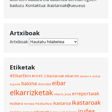
baduzu. Kontaktua: ikastaroak@ueu.eus
Artxiboak
Artxiboak
Etiketak
#ElkarEkin
#UI45
2 ikastaroak eibarren
akelarre
anitza
eibar
baiona
donostia
azpeitia
elkarrizketak
erreportaiak
elkarte_bizia
ikastaroak
ikastaroa
euskara
hezkuntza
hendaia
iruñea
informatika
ikastetxe_nagusia
ipar_euskal_herria