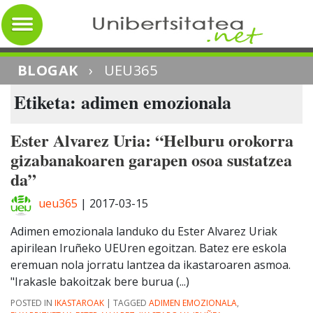
BLOGAK
›
UEU365
Etiketa: adimen emozionala
Ester Alvarez Uria: “Helburu orokorra
gizabanakoaren garapen osoa sustatzea
da”
ueu365
|
2017-03-15
Adimen emozionala landuko du Ester Alvarez Uriak
apirilean Iruñeko UEUren egoitzan. Batez ere eskola
eremuan nola jorratu lantzea da ikastaroaren asmoa.
"Irakasle bakoitzak bere burua (...)
POSTED IN
IKASTAROAK
|
TAGGED
ADIMEN EMOZIONALA
,