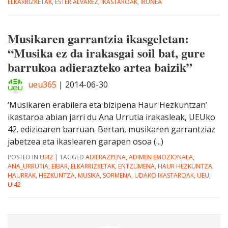
ELKARRIZKETAK
,
ESTER ALVAREZ
,
IKASTAROAK
,
IRUÑEA
Musikaren garrantzia ikasgeletan:
“Musika ez da irakasgai soil bat, gure
barrukoa adierazteko artea baizik”
ueu365
|
2014-06-30
‘Musikaren erabilera eta bizipena Haur Hezkuntzan’
ikastaroa abian jarri du Ana Urrutia irakasleak, UEUko
42. edizioaren barruan. Bertan, musikaren garrantziaz
jabetzea eta ikaslearen garapen osoa (...)
POSTED IN
UI42
|
TAGGED
ADIERAZPENA
,
ADIMEN EMOZIONALA
,
ANA_URRUTIA
,
EIBAR
,
ELKARRIZKETAK
,
ENTZUMENA
,
HAUR HEZKUNTZA
,
HAURRAK
,
HEZKUNTZA
,
MUSIKA
,
SORMENA
,
UDAKO IKASTAROAK
,
UEU
,
UI42