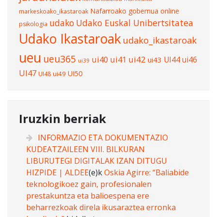
Nafarroako gobernua
online
markeskoako_ikastaroak
udako
Udako Euskal Unibertsitatea
psikologia
Udako Ikastaroak
udako_ikastaroak
ueu
ueu365
ui40
ui41
ui42
UI44
ui46
ui43
ui39
UI47
UI50
ui49
UI48
Iruzkin berriak
INFORMAZIO ETA DOKUMENTAZIO
KUDEATZAILEEN VIII. BILKURAN
LIBURUTEGI DIGITALAK IZAN DITUGU
HIZPIDE | ALDEE
(e)k
Oskia Agirre: “Baliabide
teknologikoez gain, profesionalen
prestakuntza eta balioespena ere
beharrezkoak direla ikusaraztea erronka