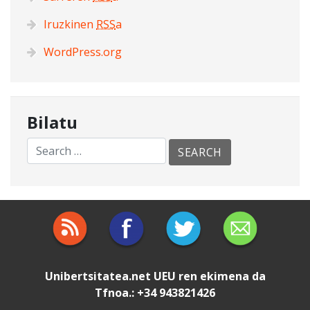
Iruzkinen
RSS
a
WordPress.org
Bilatu
Unibertsitatea.net
UEU
ren ekimena da
Tfnoa.: +34 943821426