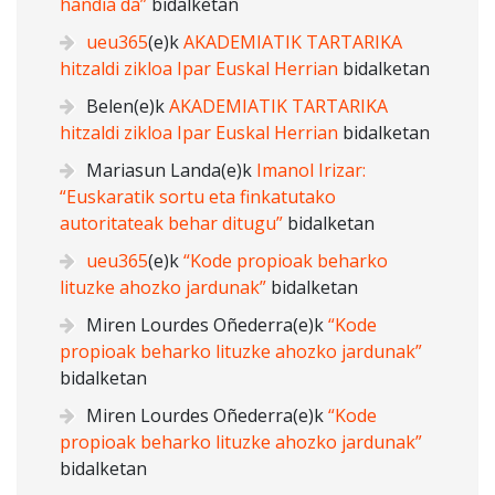
handia da”
bidalketan
ueu365
(e)k
AKADEMIATIK TARTARIKA
hitzaldi zikloa Ipar Euskal Herrian
bidalketan
Belen
(e)k
AKADEMIATIK TARTARIKA
hitzaldi zikloa Ipar Euskal Herrian
bidalketan
Mariasun Landa
(e)k
Imanol Irizar:
“Euskaratik sortu eta finkatutako
autoritateak behar ditugu”
bidalketan
ueu365
(e)k
“Kode propioak beharko
lituzke ahozko jardunak”
bidalketan
Miren Lourdes Oñederra
(e)k
“Kode
propioak beharko lituzke ahozko jardunak”
bidalketan
Miren Lourdes Oñederra
(e)k
“Kode
propioak beharko lituzke ahozko jardunak”
bidalketan