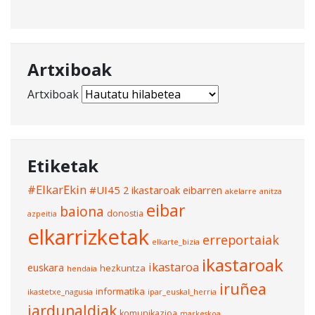
Artxiboak
Artxiboak
Etiketak
#ElkarEkin
#UI45
2 ikastaroak eibarren
akelarre
anitza
eibar
baiona
donostia
azpeitia
elkarrizketak
erreportaiak
elkarte_bizia
ikastaroak
ikastaroa
euskara
hezkuntza
hendaia
iruñea
informatika
ikastetxe_nagusia
ipar_euskal_herria
jardunaldiak
komunikazioa
markeskoa