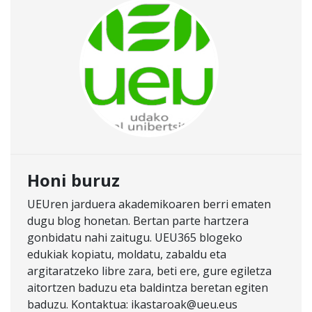
Honi buruz
UEUren jarduera akademikoaren berri ematen
dugu blog honetan. Bertan parte hartzera
gonbidatu nahi zaitugu. UEU365 blogeko
edukiak kopiatu, moldatu, zabaldu eta
argitaratzeko libre zara, beti ere, gure egiletza
aitortzen baduzu eta baldintza beretan egiten
baduzu. Kontaktua: ikastaroak@ueu.eus