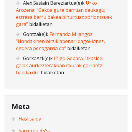
Alex Sasiain Bereziartua
(e)k
Urko
Arozena: “Gakoa gure barruan daukagu;
estresa barru bakea bihurtuaz zoriontsuak
gara”
bidalketan
Gontzal
(e)k
Fernando Mijangos:
“Hondakinen birziklapenari dagokionez,
egoera penagarria da”
bidalketan
GorkaAzk
(e)k
Iñigo Gebara: “Ikasleei
gaiak aurkezterakoan itxurak garrantzi
handia du”
bidalketan
Meta
Hasi saioa
Sarreren
RSS
a