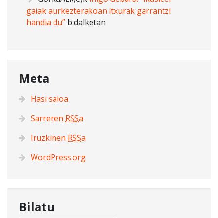
gaiak aurkezterakoan itxurak garrantzi
handia du”
bidalketan
Meta
Hasi saioa
Sarreren
RSS
a
Iruzkinen
RSS
a
WordPress.org
Bilatu