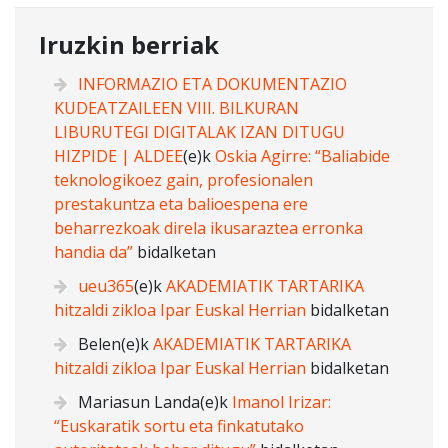
Iruzkin berriak
INFORMAZIO ETA DOKUMENTAZIO
KUDEATZAILEEN VIII. BILKURAN
LIBURUTEGI DIGITALAK IZAN DITUGU
HIZPIDE | ALDEE
(e)k
Oskia Agirre: “Baliabide
teknologikoez gain, profesionalen
prestakuntza eta balioespena ere
beharrezkoak direla ikusaraztea erronka
handia da”
bidalketan
ueu365
(e)k
AKADEMIATIK TARTARIKA
hitzaldi zikloa Ipar Euskal Herrian
bidalketan
Belen
(e)k
AKADEMIATIK TARTARIKA
hitzaldi zikloa Ipar Euskal Herrian
bidalketan
Mariasun Landa
(e)k
Imanol Irizar:
“Euskaratik sortu eta finkatutako