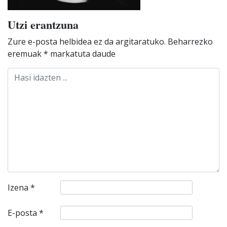
Utzi erantzuna
Zure e-posta helbidea ez da argitaratuko.
Beharrezko
eremuak
*
markatuta daude
Izena
*
E-posta
*