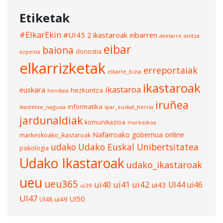
Etiketak
#ElkarEkin
#UI45
2 ikastaroak eibarren
akelarre
anitza
eibar
baiona
donostia
azpeitia
elkarrizketak
erreportaiak
elkarte_bizia
ikastaroak
ikastaroa
euskara
hezkuntza
hendaia
iruñea
informatika
ikastetxe_nagusia
ipar_euskal_herria
jardunaldiak
komunikazioa
markeskoa
Nafarroako gobernua
online
markeskoako_ikastaroak
udako
Udako Euskal Unibertsitatea
psikologia
Udako Ikastaroak
udako_ikastaroak
ueu
ueu365
ui40
ui41
ui42
UI44
ui46
ui43
ui39
UI47
UI50
ui49
UI48