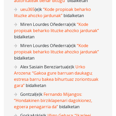
autoritateak behar ditugu”
bidalketan
ueu365
(e)k
“Kode propioak beharko
lituzke ahozko jardunak”
bidalketan
Miren Lourdes Oñederra
(e)k
“Kode
propioak beharko lituzke ahozko jardunak”
bidalketan
Miren Lourdes Oñederra
(e)k
“Kode
propioak beharko lituzke ahozko jardunak”
bidalketan
Alex Sasiain Bereziartua
(e)k
Urko
Arozena: “Gakoa gure barruan daukagu;
estresa barru bakea bihurtuaz zoriontsuak
gara”
bidalketan
Gontzal
(e)k
Fernando Mijangos:
“Hondakinen birziklapenari dagokionez,
egoera penagarria da”
bidalketan
GorkaAzk
(e)k
Iñigo Gebara: “Ikasleei