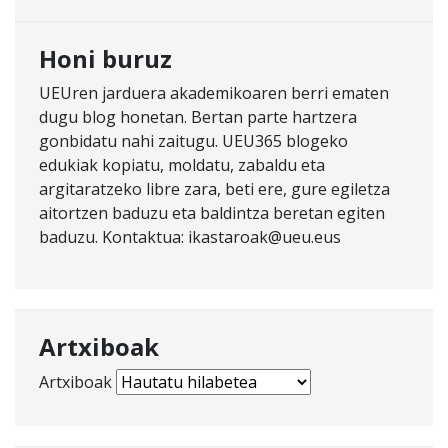
Honi buruz
UEUren jarduera akademikoaren berri ematen
dugu blog honetan. Bertan parte hartzera
gonbidatu nahi zaitugu. UEU365 blogeko
edukiak kopiatu, moldatu, zabaldu eta
argitaratzeko libre zara, beti ere, gure egiletza
aitortzen baduzu eta baldintza beretan egiten
baduzu. Kontaktua: ikastaroak@ueu.eus
Artxiboak
Artxiboak