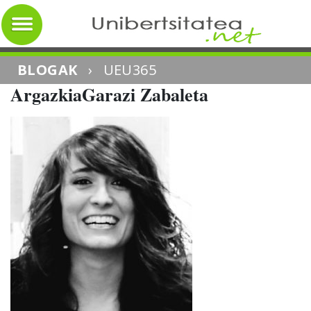
BLOGAK
›
UEU365
ArgazkiaGarazi Zabaleta