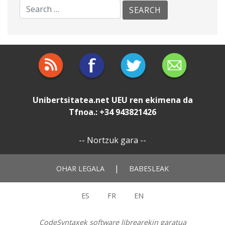
Unibertsitatea.net
UEU
ren ekimena da
Tfnoa.: +34 943821426
--
Nortzuk gara
--
|
OHAR LEGALA
BABESLEAK
ES
FR
EN
CodeSyntaxek software librearekin garatua