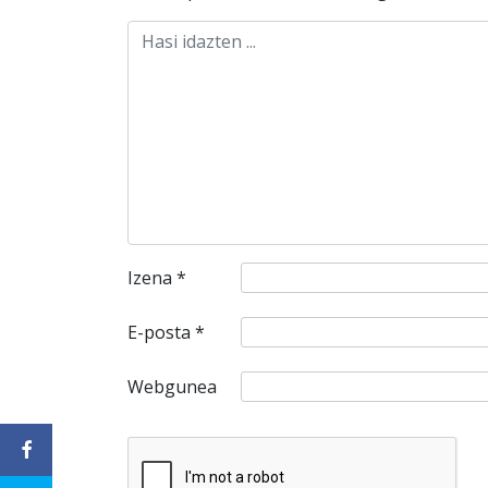
Izena
*
E-posta
*
Webgunea