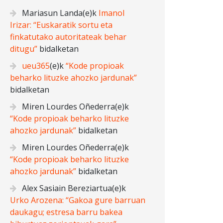
Mariasun Landa
(e)k
Imanol
Irizar: “Euskaratik sortu eta
finkatutako autoritateak behar
ditugu”
bidalketan
ueu365
(e)k
“Kode propioak
beharko lituzke ahozko jardunak”
bidalketan
Miren Lourdes Oñederra
(e)k
“Kode propioak beharko lituzke
ahozko jardunak”
bidalketan
Miren Lourdes Oñederra
(e)k
“Kode propioak beharko lituzke
ahozko jardunak”
bidalketan
Alex Sasiain Bereziartua
(e)k
Urko Arozena: “Gakoa gure barruan
daukagu; estresa barru bakea