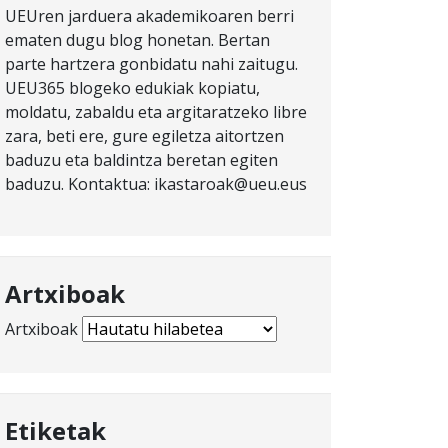
UEUren jarduera akademikoaren berri
ematen dugu blog honetan. Bertan
parte hartzera gonbidatu nahi zaitugu.
UEU365 blogeko edukiak kopiatu,
moldatu, zabaldu eta argitaratzeko libre
zara, beti ere, gure egiletza aitortzen
baduzu eta baldintza beretan egiten
baduzu. Kontaktua: ikastaroak@ueu.eus
Artxiboak
Artxiboak
Etiketak