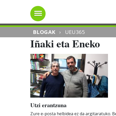
BLOGAK
›
UEU365
Iñaki eta Eneko
Utzi erantzuna
Zure e-posta helbidea ez da argitaratuko.
Be