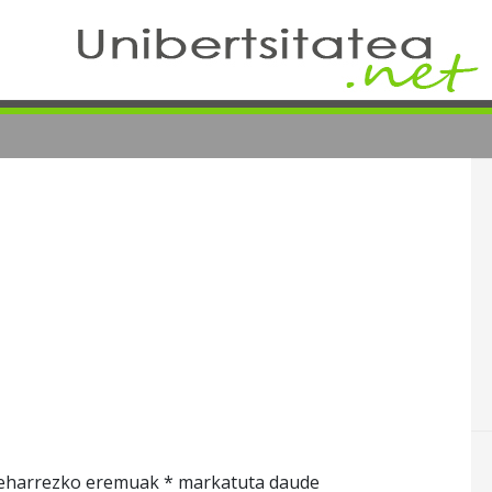
harrezko eremuak
*
markatuta daude