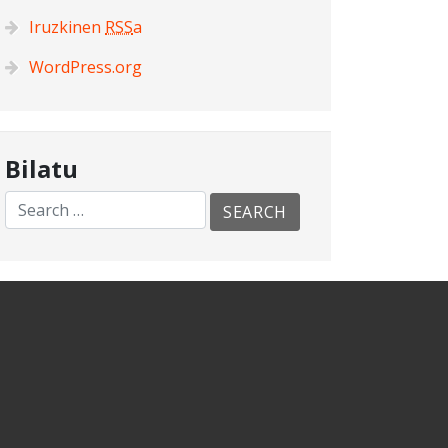
Iruzkinen
RSS
a
WordPress.org
Bilatu