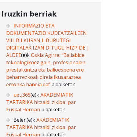
Iruzkin berriak
INFORMAZIO ETA
DOKUMENTAZIO KUDEATZAILEEN
VIII. BILKURAN LIBURUTEGI
DIGITALAK IZAN DITUGU HIZPIDE |
ALDEE
(e)k
Oskia Agirre: “Baliabide
teknologikoez gain, profesionalen
prestakuntza eta balioespena ere
beharrezkoak direla ikusaraztea
erronka handia da”
bidalketan
ueu365
(e)k
AKADEMIATIK
TARTARIKA hitzaldi zikloa Ipar
Euskal Herrian
bidalketan
Belen
(e)k
AKADEMIATIK
TARTARIKA hitzaldi zikloa Ipar
Euskal Herrian
bidalketan