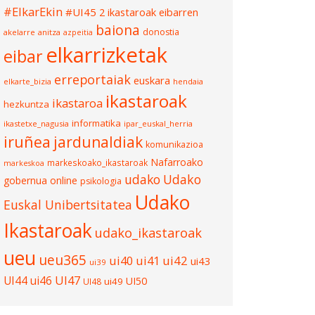
#ElkarEkin
#UI45
2 ikastaroak eibarren
baiona
donostia
akelarre
anitza
azpeitia
elkarrizketak
eibar
erreportaiak
euskara
elkarte_bizia
hendaia
ikastaroak
ikastaroa
hezkuntza
informatika
ikastetxe_nagusia
ipar_euskal_herria
iruñea
jardunaldiak
komunikazioa
Nafarroako
markeskoako_ikastaroak
markeskoa
udako
Udako
gobernua
online
psikologia
Udako
Euskal Unibertsitatea
Ikastaroak
udako_ikastaroak
ueu
ueu365
ui40
ui41
ui42
ui43
ui39
UI47
UI44
ui46
UI50
ui49
UI48