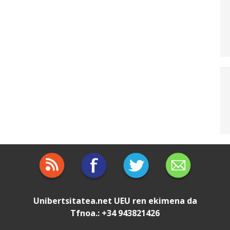
Unibertsitatea.net
UEU
ren ekimena da
Tfnoa.: +34 943821426