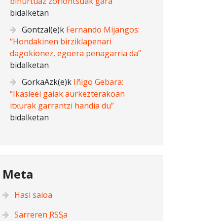
bihurtuaz zoriontsuak gara”
bidalketan
Gontzal
(e)k
Fernando Mijangos:
“Hondakinen birziklapenari
dagokionez, egoera penagarria da”
bidalketan
GorkaAzk
(e)k
Iñigo Gebara:
“Ikasleei gaiak aurkezterakoan
itxurak garrantzi handia du”
bidalketan
Meta
Hasi saioa
Sarreren
RSS
a