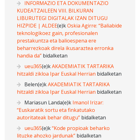
INFORMAZIO ETA DOKUMENTAZIO
KUDEATZAILEEN VIII. BILKURAN
LIBURUTEGI DIGITALAK IZAN DITUGU
HIZPIDE | ALDEE
(e)k
Oskia Agirre: “Baliabide
teknologikoez gain, profesionalen
prestakuntza eta balioespena ere
beharrezkoak direla ikusaraztea erronka
handia da”
bidalketan
ueu365
(e)k
AKADEMIATIK TARTARIKA
hitzaldi zikloa Ipar Euskal Herrian
bidalketan
Belen
(e)k
AKADEMIATIK TARTARIKA
hitzaldi zikloa Ipar Euskal Herrian
bidalketan
Mariasun Landa
(e)k
Imanol Irizar:
“Euskaratik sortu eta finkatutako
autoritateak behar ditugu”
bidalketan
ueu365
(e)k
“Kode propioak beharko
lituzke ahozko jardunak”
bidalketan