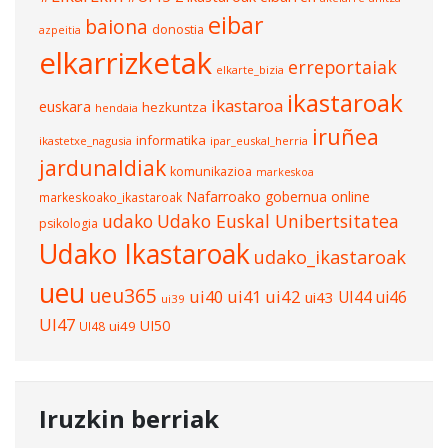
eibar
baiona
donostia
azpeitia
elkarrizketak
erreportaiak
elkarte_bizia
ikastaroak
ikastaroa
euskara
hezkuntza
hendaia
iruñea
informatika
ikastetxe_nagusia
ipar_euskal_herria
jardunaldiak
komunikazioa
markeskoa
Nafarroako gobernua
online
markeskoako_ikastaroak
udako
Udako Euskal Unibertsitatea
psikologia
Udako Ikastaroak
udako_ikastaroak
ueu
ueu365
ui40
ui41
ui42
UI44
ui46
ui43
ui39
UI47
UI50
ui49
UI48
Iruzkin berriak