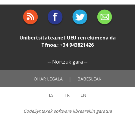
Unibertsitatea.net
UEU
ren ekimena da
Tfnoa.: +34 943821426
--
Nortzuk gara
--
|
OHAR LEGALA
BABESLEAK
ES
FR
EN
CodeSyntaxek software librearekin garatua