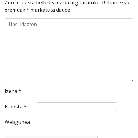
Zure e-posta helbidea ez da argitaratuko.
Beharrezko
eremuak
*
markatuta daude
Izena
*
E-posta
*
Webgunea