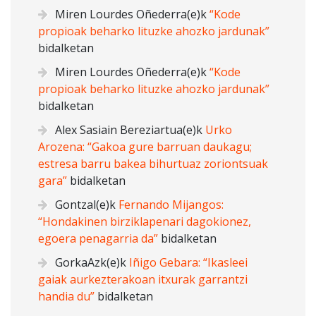
Miren Lourdes Oñederra
(e)k
“Kode
propioak beharko lituzke ahozko jardunak”
bidalketan
Miren Lourdes Oñederra
(e)k
“Kode
propioak beharko lituzke ahozko jardunak”
bidalketan
Alex Sasiain Bereziartua
(e)k
Urko
Arozena: “Gakoa gure barruan daukagu;
estresa barru bakea bihurtuaz zoriontsuak
gara”
bidalketan
Gontzal
(e)k
Fernando Mijangos:
“Hondakinen birziklapenari dagokionez,
egoera penagarria da”
bidalketan
GorkaAzk
(e)k
Iñigo Gebara: “Ikasleei
gaiak aurkezterakoan itxurak garrantzi
handia du”
bidalketan