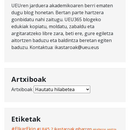
UEUren jarduera akademikoaren berri ematen
dugu blog honetan. Bertan parte hartzera
gonbidatu nahi zaitugu. UEU365 blogeko
edukiak kopiatu, moldatu, zabaldu eta
argitaratzeko libre zara, beti ere, gure egiletza
aitortzen baduzu eta baldintza beretan egiten
baduzu. Kontaktua: ikastaroak@ueu.eus
Artxiboak
Artxiboak
Etiketak
#ElkarEkin
#UI45
2 ikastaroak eibarren
akelarre
anitza