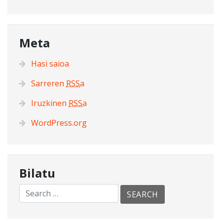
Meta
Hasi saioa
Sarreren
RSS
a
Iruzkinen
RSS
a
WordPress.org
Bilatu