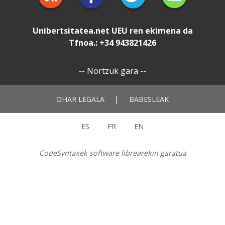
Unibertsitatea.net
UEU
ren ekimena da
Tfnoa.: +34 943821426
--
Nortzuk gara
--
|
OHAR LEGALA
BABESLEAK
ES
FR
EN
CodeSyntaxek software librearekin garatua