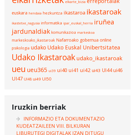
erreportaiak
elkarte_bizia
ikastaroak
ikastaroa
euskara
hezkuntza
hendaia
iruñea
informatika
ikastetxe_nagusia
ipar_euskal_herria
jardunaldiak
komunikazioa
markeskoa
Nafarroako gobernua
online
markeskoako_ikastaroak
udako
Udako Euskal Unibertsitatea
psikologia
Udako Ikastaroak
udako_ikastaroak
ueu
ueu365
ui40
ui41
ui42
UI44
ui46
ui43
ui39
UI47
UI50
ui49
UI48
Iruzkin berriak
INFORMAZIO ETA DOKUMENTAZIO
KUDEATZAILEEN VIII. BILKURAN
LIBURUTEGI DIGITALAK IZAN DITUGU