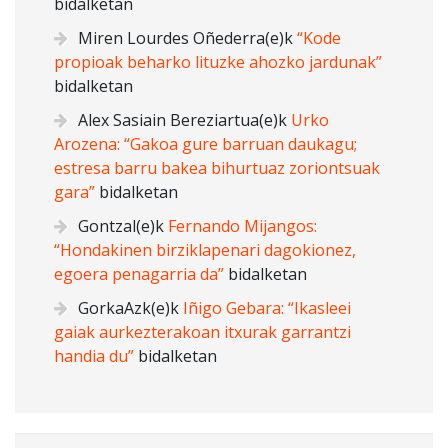
bidalketan
Miren Lourdes Oñederra
(e)k
“Kode
propioak beharko lituzke ahozko jardunak”
bidalketan
Alex Sasiain Bereziartua
(e)k
Urko
Arozena: “Gakoa gure barruan daukagu;
estresa barru bakea bihurtuaz zoriontsuak
gara”
bidalketan
Gontzal
(e)k
Fernando Mijangos:
“Hondakinen birziklapenari dagokionez,
egoera penagarria da”
bidalketan
GorkaAzk
(e)k
Iñigo Gebara: “Ikasleei
gaiak aurkezterakoan itxurak garrantzi
handia du”
bidalketan