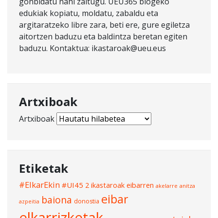
gonbidatu nahi zaitugu. UEU365 blogeko
edukiak kopiatu, moldatu, zabaldu eta
argitaratzeko libre zara, beti ere, gure egiletza
aitortzen baduzu eta baldintza beretan egiten
baduzu. Kontaktua: ikastaroak@ueu.eus
Artxiboak
Artxiboak
Etiketak
#ElkarEkin
#UI45
2 ikastaroak eibarren
akelarre
anitza
eibar
baiona
donostia
azpeitia
elkarrizketak