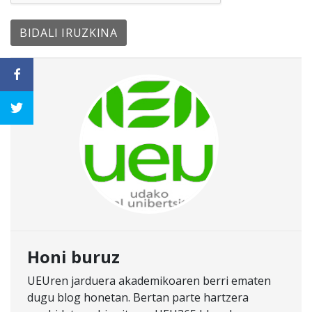
Honi buruz
UEUren jarduera akademikoaren berri ematen
dugu blog honetan. Bertan parte hartzera