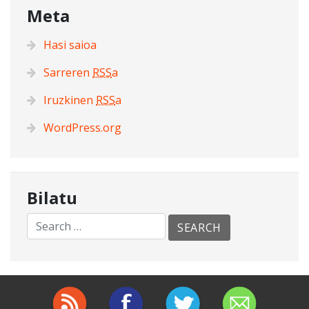
Meta
Hasi saioa
Sarreren
RSS
a
Iruzkinen
RSS
a
WordPress.org
Bilatu