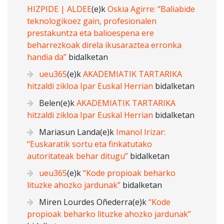
HIZPIDE | ALDEE
(e)k
Oskia Agirre: “Baliabide
teknologikoez gain, profesionalen
prestakuntza eta balioespena ere
beharrezkoak direla ikusaraztea erronka
handia da”
bidalketan
ueu365
(e)k
AKADEMIATIK TARTARIKA
hitzaldi zikloa Ipar Euskal Herrian
bidalketan
Belen
(e)k
AKADEMIATIK TARTARIKA
hitzaldi zikloa Ipar Euskal Herrian
bidalketan
Mariasun Landa
(e)k
Imanol Irizar:
“Euskaratik sortu eta finkatutako
autoritateak behar ditugu”
bidalketan
ueu365
(e)k
“Kode propioak beharko
lituzke ahozko jardunak”
bidalketan
Miren Lourdes Oñederra
(e)k
“Kode
propioak beharko lituzke ahozko jardunak”