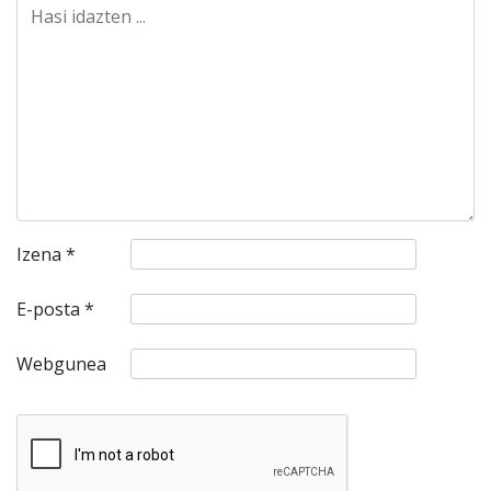
Izena
*
E-posta
*
Webgunea