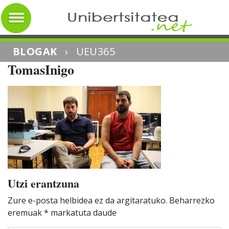
BLOGAK
›
UEU365
TomasInigo
Utzi erantzuna
Zure e-posta helbidea ez da argitaratuko.
Beharrezko
eremuak
*
markatuta daude