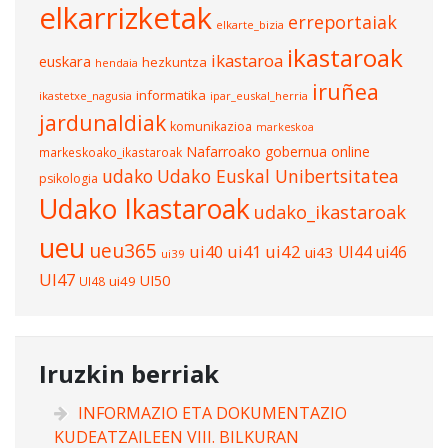
elkarrizketak
erreportaiak
elkarte_bizia
ikastaroak
ikastaroa
euskara
hezkuntza
hendaia
iruñea
informatika
ikastetxe_nagusia
ipar_euskal_herria
jardunaldiak
komunikazioa
markeskoa
Nafarroako gobernua
online
markeskoako_ikastaroak
udako
Udako Euskal Unibertsitatea
psikologia
Udako Ikastaroak
udako_ikastaroak
ueu
ueu365
ui40
ui41
ui42
UI44
ui46
ui43
ui39
UI47
UI50
ui49
UI48
Iruzkin berriak
INFORMAZIO ETA DOKUMENTAZIO
KUDEATZAILEEN VIII. BILKURAN