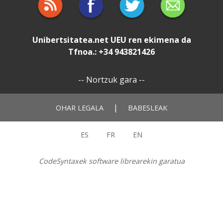
Unibertsitatea.net
UEU
ren ekimena da
Tfnoa.: +34 943821426
--
Nortzuk gara
--
|
OHAR LEGALA
BABESLEAK
ES
FR
EN
CodeSyntaxek software librearekin garatua