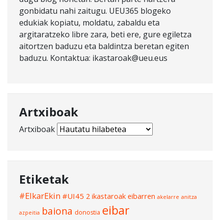
gonbidatu nahi zaitugu. UEU365 blogeko
edukiak kopiatu, moldatu, zabaldu eta
argitaratzeko libre zara, beti ere, gure egiletza
aitortzen baduzu eta baldintza beretan egiten
baduzu. Kontaktua: ikastaroak@ueu.eus
Artxiboak
Artxiboak
Etiketak
#ElkarEkin
#UI45
2 ikastaroak eibarren
akelarre
anitza
eibar
baiona
donostia
azpeitia