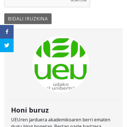
Honi buruz
UEUren jarduera akademikoaren berri ematen
dugu blog honetan. Bertan parte hartzera