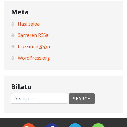
Meta
Hasi saioa
Sarreren
RSS
a
Iruzkinen
RSS
a
WordPress.org
Bilatu