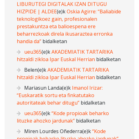
LIBURUTEGI DIGITALAK IZAN DITUGU
HIZPIDE | ALDEE
(e)k
Oskia Agirre: “Baliabide
teknologikoez gain, profesionalen
prestakuntza eta balioespena ere
beharrezkoak direla ikusaraztea erronka
handia da”
bidalketan
ueu365
(e)k
AKADEMIATIK TARTARIKA
hitzaldi zikloa Ipar Euskal Herrian
bidalketan
Belen
(e)k
AKADEMIATIK TARTARIKA
hitzaldi zikloa Ipar Euskal Herrian
bidalketan
Mariasun Landa
(e)k
Imanol Irizar:
“Euskaratik sortu eta finkatutako
autoritateak behar ditugu”
bidalketan
ueu365
(e)k
“Kode propioak beharko
lituzke ahozko jardunak”
bidalketan
Miren Lourdes Oñederra
(e)k
“Kode
propioak beharko lituzke ahozko jardunak”