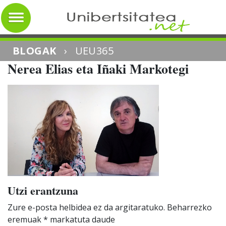
BLOGAK
›
UEU365
Nerea Elias eta Iñaki Markotegi
Utzi erantzuna
Zure e-posta helbidea ez da argitaratuko.
Beharrezko
eremuak
*
markatuta daude