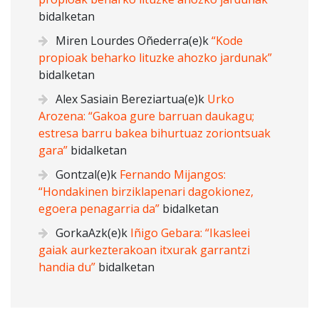
bidalketan
Miren Lourdes Oñederra
(e)k
“Kode
propioak beharko lituzke ahozko jardunak”
bidalketan
Alex Sasiain Bereziartua
(e)k
Urko
Arozena: “Gakoa gure barruan daukagu;
estresa barru bakea bihurtuaz zoriontsuak
gara”
bidalketan
Gontzal
(e)k
Fernando Mijangos:
“Hondakinen birziklapenari dagokionez,
egoera penagarria da”
bidalketan
GorkaAzk
(e)k
Iñigo Gebara: “Ikasleei
gaiak aurkezterakoan itxurak garrantzi
handia du”
bidalketan