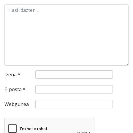
Izena
*
E-posta
*
Webgunea