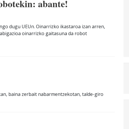
otekin: abante!
ango dugu UEUn. Oinarrizko ikastaroa izan arren,
abigazioa oinarrizko gaitasuna da robot
tan, baina zerbait nabarmentzekotan, talde-giro