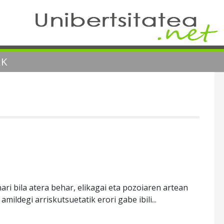
AK
ri bila atera behar, elikagai eta pozoiaren artean
amildegi arriskutsuetatik erori gabe ibili...