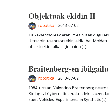
Objektuak ekidin II
robotika
|
2013-07-02
Talka-sentsoreak erabiliz ezin izan dugu ek
Ultrasoinu-sentsoreekin, aldiz, bai. Moldat
objektuekin talka egin baino (...)
Braitenberg-en ibilgail
robotika
|
2013-07-02
1984. urtean, Valentino Braitenberg neurozie
Biological Cybernetics erakundeko zuzendari 
zuen: Vehicles: Experiments in Synthetic (...)