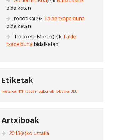
Guillermo Roa
(e)k
Baliabideak
bidalketan
robotika
(e)k
Talde txapelduna
bidalketan
Txelo eta Manex
(e)k
Talde
txapelduna
bidalketan
Etiketak
ikastaroa
NXT
robot-mugikorrak
robotika
UEU
Artxiboak
2013(e)ko uztaila