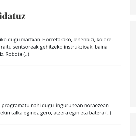
idatuz
iko dugu martxan. Horretarako, lehenbizi, kolore-
rraitu sentsoreak gehitzeko instrukzioak, baina
. Robota (...)
a programatu nahi dugu: ingurunean noraezean
kin talka eginez gero, atzera egin eta batera (...)