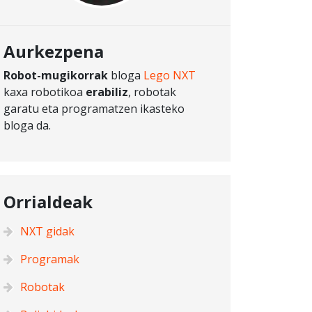
Aurkezpena
Robot-mugikorrak
bloga
Lego NXT
kaxa robotikoa
erabiliz
, robotak
garatu eta programatzen ikasteko
bloga da.
Orrialdeak
NXT gidak
Programak
Robotak