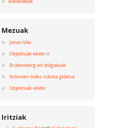
Baliabideak
Mezuak
Janari bila
Objektuak ekidin II
Braitenberg-en ibilgailuak
Koloreen bidez robota gidatuz
Objektuak ekidin
Iritziak