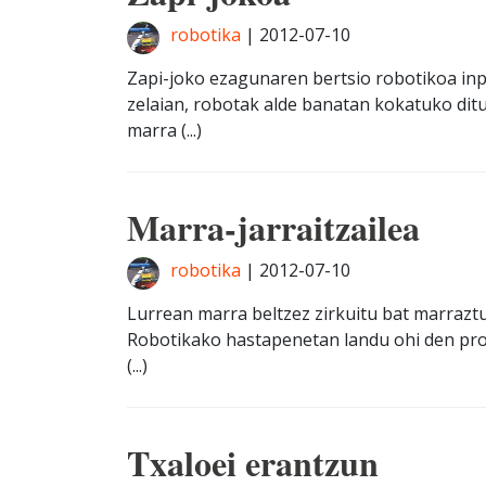
robotika
|
2012-07-10
Zapi-joko ezagunaren bertsio robotikoa in
zelaian, robotak alde banatan kokatuko ditu
marra (...)
Marra-jarraitzailea
robotika
|
2012-07-10
Lurrean marra beltzez zirkuitu bat marraztu
Robotikako hastapenetan landu ohi den proi
(...)
Txaloei erantzun