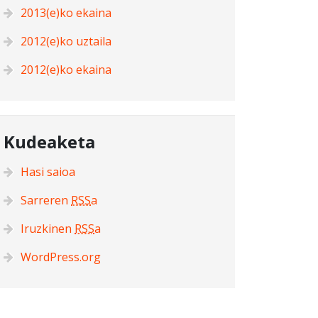
2013(e)ko ekaina
2012(e)ko uztaila
2012(e)ko ekaina
Kudeaketa
Hasi saioa
Sarreren
RSS
a
Iruzkinen
RSS
a
WordPress.org