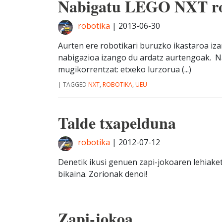
Nabigatu LEGO NXT rob
robotika
|
2013-06-30
Aurten ere robotikari buruzko ikastaroa iz
nabigazioa izango du ardatz aurtengoak. N
mugikorrentzat: etxeko lurzorua (...)
|
TAGGED
NXT
,
ROBOTIKA
,
UEU
Talde txapelduna
robotika
|
2012-07-12
Denetik ikusi genuen zapi-jokoaren lehiake
bikaina. Zorionak denoi!
Zapi-jokoa