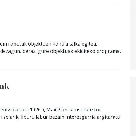
idin robotak objektuen kontra talka egitea.
u dezagun, beraz, gure objektuak ekiditeko programa,
uak
ntzialariak (1926-), Max Planck Institute for
zelarik, liburu labur bezain interesgarria argitaratu