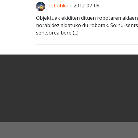
robotika
|
2012-07-09
Objektuak ekiditen dituen robotaren aldaera
norabidez aldatuko du robotak. Soinu-sents
sentsorea bere (...)