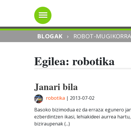
BLOGAK
›
ROBOT-MUGIKORR
Egilea:
robotika
Janari bila
robotika
|
2013-07-02
Basoko bizimodua ez da erraza: egunero jana
ezberdintzen ikasi, lehiakideei aurrea hartu, 
biziraupenak (...)