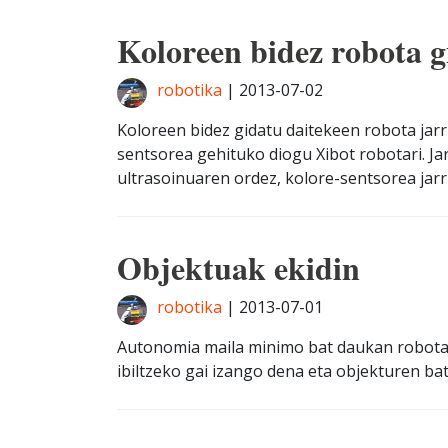
Koloreen bidez robota g
robotika
|
2013-07-02
Koloreen bidez gidatu daitekeen robota jarr
sentsorea gehituko diogu Xibot robotari. Ja
ultrasoinuaren ordez, kolore-sentsorea jarriz
Objektuak ekidin
robotika
|
2013-07-01
Autonomia maila minimo bat daukan robot
ibiltzeko gai izango dena eta objekturen bate