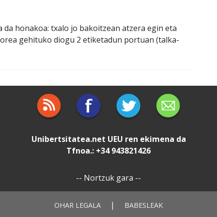
 da honakoa: txalo jo bakoitzean atzera egin eta
orea gehituko diogu 2 etiketadun portuan (talka-
Unibertsitatea.net
UEU
ren ekimena da
Tfnoa.: +34 943821426
--
Nortzuk gara
--
|
OHAR LEGALA
BABESLEAK