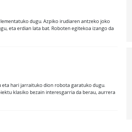
plementatuko dugu. Azpiko irudiaren antzeko joko
gu, eta erdian lata bat. Roboten egitekoa izango da
 eta hari jarraituko dion robota garatuko dugu.
ektu klasiko bezain interesgarria da berau, aurrera