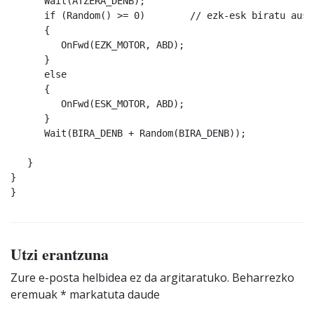
      Wait(ATZERA_DENB);

      if (Random() >= 0)	// ezk-esk biratu ausaz

      {

         OnFwd(EZK_MOTOR, ABD);

      }

      else

      {

         OnFwd(ESK_MOTOR, ABD);

      }

      Wait(BIRA_DENB + Random(BIRA_DENB));

   }

}

}
Utzi erantzuna
Zure e-posta helbidea ez da argitaratuko.
Beharrezko
eremuak
*
markatuta daude