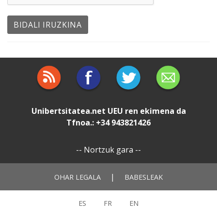
Unibertsitatea.net
UEU
ren ekimena da
Tfnoa.: +34 943821426
--
Nortzuk gara
--
|
OHAR LEGALA
BABESLEAK
ES
FR
EN