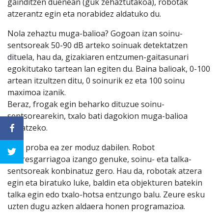
gainditzen duenean (guk zehaztutakoa), robotak
atzerantz egin eta norabidez aldatuko du.
Nola zehaztu muga-balioa? Gogoan izan soinu-
sentsoreak 50-90 dB arteko soinuak detektatzen
dituela, hau da, gizakiaren entzumen-gaitasunari
egokitutako tartean lan egiten du. Baina balioak, 0-100
artean itzultzen ditu, 0 soinurik ez eta 100 soinu
maximoa izanik.
Beraz, frogak egin beharko dituzue soinu-
sentsorearekin, txalo bati dagokion muga-balioa
finkatzeko.
Egin proba ea zer moduz dabilen. Robot
interesgarriagoa izango genuke, soinu- eta talka-
sentsoreak konbinatuz gero. Hau da, robotak atzera
egin eta biratuko luke, baldin eta objekturen batekin
talka egin edo txalo-hotsa entzungo balu. Zeure esku
uzten dugu azken aldaera honen programazioa.