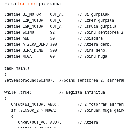
Hona
programa:
txalo.nxc
#define BI_MOTOR    OUT_AC	// Bi gurpilak

#define EZK_MOTOR   OUT_C	// Ezker gurpila

#define ESK_MOTOR   OUT_A	// Eskuin gurpila

#define SOINU       S2     	// Soinu sentsorea 2. portuan

#define ABD         50		// Abiadura

#define ATZERA_DENB 300		// Atzera denb.

#define BIRA_DENB   500   	// Bira denb.

#define MUGA        60		// Soinu muga

task main()

{

SetSensorSound(SOINU);	//Soinu sentsorea 2. sarreran

while (true)  		// Begizta infinitua

{

   OnFwd(BI_MOTOR, ABD);	// 2 motorrak aurrera

   if (SENSOR_2 > MUGA)		// Soinuak muga gainditu

   {

      OnRev(OUT_AC, ABD);	// Atzera
