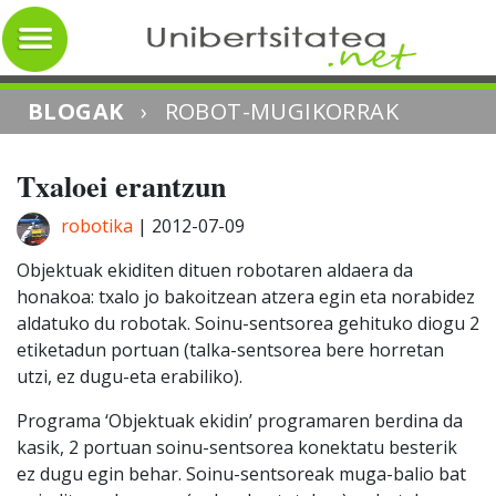
BLOGAK
›
ROBOT-MUGIKORRAK
Txaloei erantzun
robotika
|
2012-07-09
Objektuak ekiditen dituen robotaren aldaera da
honakoa: txalo jo bakoitzean atzera egin eta norabidez
aldatuko du robotak. Soinu-sentsorea gehituko diogu 2
etiketadun portuan (talka-sentsorea bere horretan
utzi, ez dugu-eta erabiliko).
Programa ‘Objektuak ekidin’ programaren berdina da
kasik, 2 portuan soinu-sentsorea konektatu besterik
ez dugu egin behar. Soinu-sentsoreak muga-balio bat