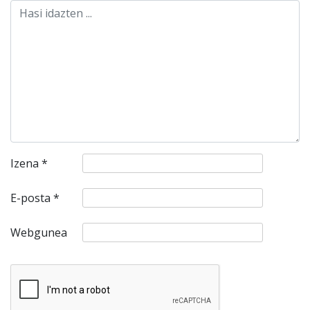
Izena
*
E-posta
*
Webgunea