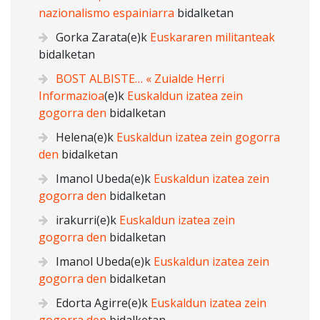
nazionalismo espainiarra
bidalketan
Gorka Zarata
(e)k
Euskararen militanteak
bidalketan
BOST ALBISTE… « Zuialde Herri
Informazioa
(e)k
Euskaldun izatea zein
gogorra den
bidalketan
Helena
(e)k
Euskaldun izatea zein gogorra
den
bidalketan
Imanol Ubeda
(e)k
Euskaldun izatea zein
gogorra den
bidalketan
irakurri
(e)k
Euskaldun izatea zein
gogorra den
bidalketan
Imanol Ubeda
(e)k
Euskaldun izatea zein
gogorra den
bidalketan
Edorta Agirre
(e)k
Euskaldun izatea zein