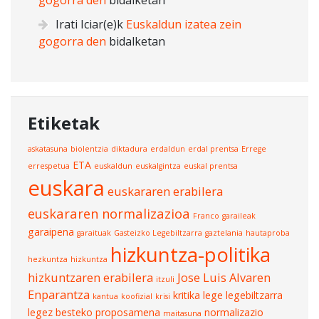
gogorra den
bidalketan
Irati Iciar
(e)k
Euskaldun izatea zein
gogorra den
bidalketan
Etiketak
askatasuna
biolentzia
diktadura
erdaldun
erdal prentsa
Errege
ETA
errespetua
euskaldun
euskalgintza
euskal prentsa
euskara
euskararen erabilera
euskararen normalizazioa
Franco
garaileak
garaipena
garaituak
Gasteizko Legebiltzarra
gaztelania
hautaproba
hizkuntza-politika
hezkuntza
hizkuntza
hizkuntzaren erabilera
Jose Luis Alvaren
itzuli
Enparantza
kritika
lege
legebiltzarra
kantua
koofizial
krisi
legez besteko proposamena
normalizazio
maitasuna