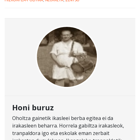
Honi buruz
Oholtza gainetik ikasleei berba egitea ei da
irakasleen beharra. Horrela gabiltza irakasleok,
tranpaldora igo eta eskolak eman zerbait