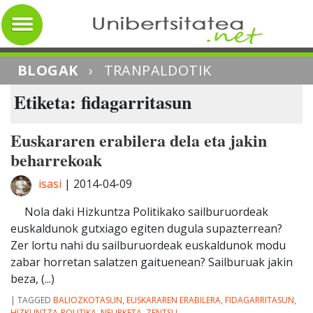
BLOGAK
›
TRANPALDOTIK
Etiketa: fidagarritasun
Euskararen erabilera dela eta jakin
beharrekoak
isasi
|
2014-04-09
Nola daki Hizkuntza Politikako sailburuordeak
euskaldunok gutxiago egiten dugula supazterrean?
Zer lortu nahi du sailburuordeak euskaldunok modu
zabar horretan salatzen gaituenean? Sailburuak jakin
beza, (...)
|
TAGGED
BALIOZKOTASUN
,
EUSKARAREN ERABILERA
,
FIDAGARRITASUN
,
HIZKUNTZA-POLITIKA
,
NEURKETA
,
ZENTSU