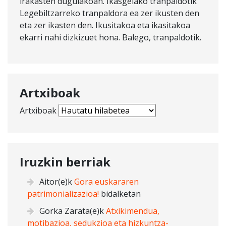
irakasten dugulakoan. Ikasgelako tranpaldotik
Legebiltzarreko tranpaldora ea zer ikusten den
eta zer ikasten den. Ikusitakoa eta ikasitakoa
ekarri nahi dizkizuet hona. Balego, tranpaldotik.
Artxiboak
Artxiboak
Iruzkin berriak
Aitor
(e)k
Gora euskararen
patrimonializazioa!
bidalketan
Gorka Zarata
(e)k
Atxikimendua,
motibazioa, sedukzioa eta hizkuntza-