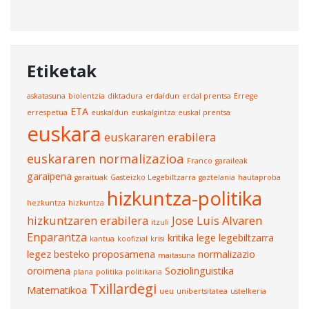
Etiketak
askatasuna
biolentzia
diktadura
erdaldun
erdal prentsa
Errege
ETA
errespetua
euskaldun
euskalgintza
euskal prentsa
euskara
euskararen erabilera
euskararen normalizazioa
Franco
garaileak
garaipena
garaituak
Gasteizko Legebiltzarra
gaztelania
hautaproba
hizkuntza-politika
hezkuntza
hizkuntza
hizkuntzaren erabilera
Jose Luis Alvaren
itzuli
Enparantza
kritika
lege
legebiltzarra
kantua
koofizial
krisi
legez besteko proposamena
normalizazio
maitasuna
oroimena
Soziolinguistika
plana
politika
politikaria
Txillardegi
Matematikoa
ueu
unibertsitatea
ustelkeria