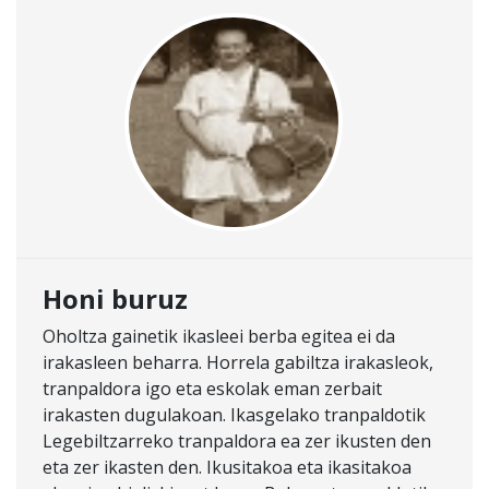
Honi buruz
Oholtza gainetik ikasleei berba egitea ei da
irakasleen beharra. Horrela gabiltza irakasleok,
tranpaldora igo eta eskolak eman zerbait
irakasten dugulakoan. Ikasgelako tranpaldotik
Legebiltzarreko tranpaldora ea zer ikusten den
eta zer ikasten den. Ikusitakoa eta ikasitakoa