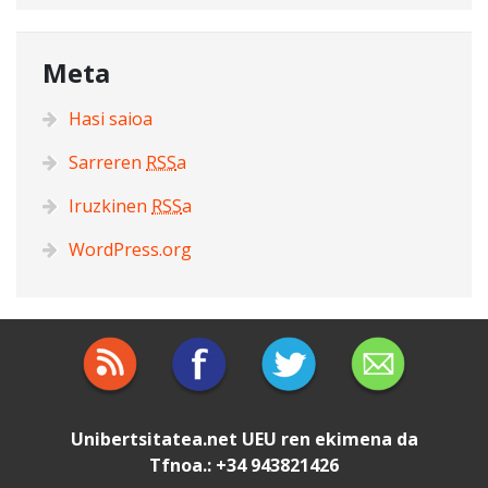
Meta
Hasi saioa
Sarreren
RSS
a
Iruzkinen
RSS
a
WordPress.org
Unibertsitatea.net
UEU
ren ekimena da
Tfnoa.: +34 943821426