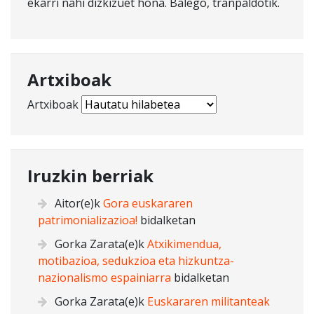
ekarri nahi dizkizuet hona. Balego, tranpaldotik.
Artxiboak
Artxiboak
Iruzkin berriak
Aitor
(e)k
Gora euskararen
patrimonializazioa!
bidalketan
Gorka Zarata
(e)k
Atxikimendua,
motibazioa, sedukzioa eta hizkuntza-
nazionalismo espainiarra
bidalketan
Gorka Zarata
(e)k
Euskararen militanteak