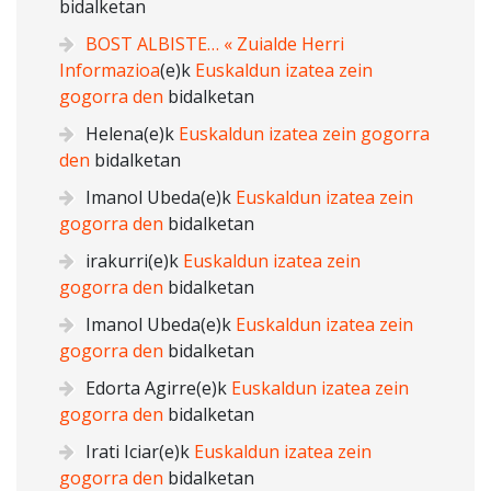
bidalketan
BOST ALBISTE… « Zuialde Herri
Informazioa
(e)k
Euskaldun izatea zein
gogorra den
bidalketan
Helena
(e)k
Euskaldun izatea zein gogorra
den
bidalketan
Imanol Ubeda
(e)k
Euskaldun izatea zein
gogorra den
bidalketan
irakurri
(e)k
Euskaldun izatea zein
gogorra den
bidalketan
Imanol Ubeda
(e)k
Euskaldun izatea zein
gogorra den
bidalketan
Edorta Agirre
(e)k
Euskaldun izatea zein
gogorra den
bidalketan
Irati Iciar
(e)k
Euskaldun izatea zein
gogorra den
bidalketan