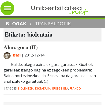
BLOGAK
›
TRANPALDOTIK
Etiketa: biolentzia
Ahoz gora (II)
isasi
|
2012-12-14
Gal dezakegu baina ez gara garaituak. Guztiok
garaileak izango bagina ez zegokeen problemarik.
Baina hori ezinezkoa da. Ezinezkoa da garaileak izan
ahal izateko garaituak (...)
|
TAGGED
BIOLENTZIA
,
DIKTADURA
,
ERREGE
,
ETA
,
FRANCO