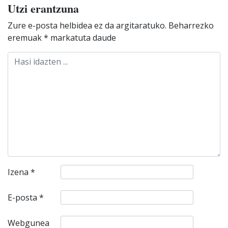
Utzi erantzuna
Zure e-posta helbidea ez da argitaratuko.
Beharrezko
eremuak
*
markatuta daude
Izena
*
E-posta
*
Webgunea