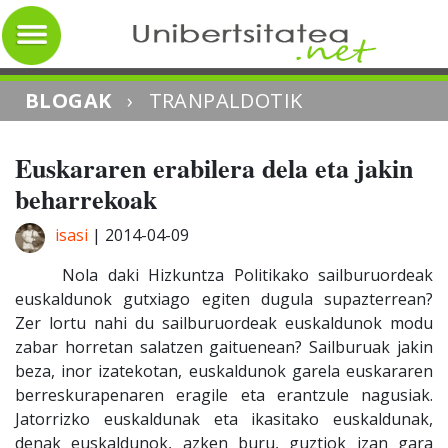
BLOGAK
›
TRANPALDOTIK
Euskararen erabilera dela eta jakin
beharrekoak
isasi
|
2014-04-09
Nola daki Hizkuntza Politikako sailburuordeak
euskaldunok gutxiago egiten dugula supazterrean?
Zer lortu nahi du sailburuordeak euskaldunok modu
zabar horretan salatzen gaituenean? Sailburuak jakin
beza, inor izatekotan, euskaldunok garela euskararen
berreskurapenaren eragile eta erantzule nagusiak.
Jatorrizko euskaldunak eta ikasitako euskaldunak,
denak euskaldunok, azken buru, guztiok izan gara