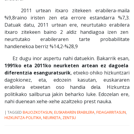
2011 urtean itxaro zitekeen erabilera-maila
%9,8raino iristen zen eta errore estandarra %7,3.
Datuak datu, 2011 urtean ere, neurtutako erabilera
itxaro zitekeen baino 2 aldiz handiagoa izen zen
neurtutako erabileraren tarte probabilitate
handienekoa berriz %14,2-%28,9
Ez dugu inor aspertu nahi datuekin. Bakarrik esan,
1991ko eta 2011ko neurketen artean ez dagoela
diferentzia esanguratsurik
, etxeko ohiko hizkuntzari
dagokionez, eta, edozein kasutan, euskararen
erabilera etxeetan oso handia dela. Hizkuntza
politikako sailburua jakin beharko luke. Edozelan ere,
nahi duenean xehe-xehe azaltzeko prest nauka.
|
TAGGED
BALIOZKOTASUN
,
EUSKARAREN ERABILERA
,
FIDAGARRITASUN
,
HIZKUNTZA-POLITIKA
,
NEURKETA
,
ZENTSU