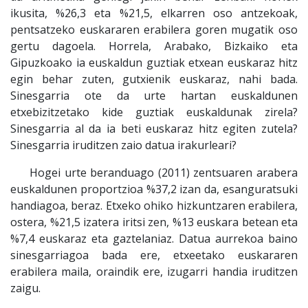
ikusita, %26,3 eta %21,5, elkarren oso antzekoak,
pentsatzeko euskararen erabilera goren mugatik oso
gertu dagoela. Horrela, Arabako, Bizkaiko eta
Gipuzkoako ia euskaldun guztiak etxean euskaraz hitz
egin behar zuten, gutxienik euskaraz, nahi bada.
Sinesgarria ote da urte hartan euskaldunen
etxebizitzetako kide guztiak euskaldunak zirela?
Sinesgarria al da ia beti euskaraz hitz egiten zutela?
Sinesgarria iruditzen zaio datua irakurleari?
Hogei urte beranduago (2011) zentsuaren arabera
euskaldunen proportzioa %37,2 izan da, esanguratsuki
handiagoa, beraz. Etxeko ohiko hizkuntzaren erabilera,
ostera, %21,5 izatera iritsi zen, %13 euskara betean eta
%7,4 euskaraz eta gaztelaniaz. Datua aurrekoa baino
sinesgarriagoa bada ere, etxeetako euskararen
erabilera maila, oraindik ere, izugarri handia iruditzen
zaigu.