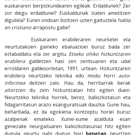
euskararen berpizkundearen egileak. Erdaldunek? Zer
zor diegu erdaldunei? Euskaldunak izaten ametitzen
digutela? Euren ondoan bizitzen uzten gaituztela
habla
en cristiano
arrapostu gabe?
Euskararen erabileraren neurketei eta
neurtutakoen gaineko ebaluazioei buruz bada zer
eztabaidatu eta zer argitu.
Etxeko ohiko hizkuntzaren
erabilera
galdetzen hasi zen zentsuaren eta udal
erroldaren galdesortetan, 1991. urtean. Hizkuntzaren
erabilera neurtzeko teknika edo modu horri
auto-
informea
deitzen zaio. Hau da, herritarrak berak
aitortzen
du zein hizkuntzatan hitz egiten duen.
Neurtzeko teknika horrek, berez, baliozkotasun eta
fidagarritasun arazo esanguratsuak dauzka. Gune hau,
beharbada, ez da egokiena kontzeptu horiei buruz
azalpenak emateko. Xume-xume azalduta esan
genezake neurgailuaren baliozkotasunaz hitz egiten
dugula neurtu nahi dugun hori
benetan
neurtzen