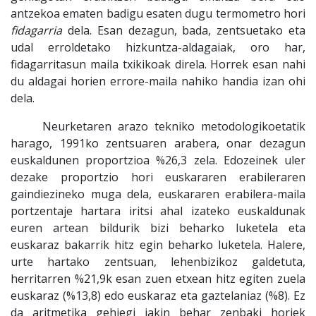
antzekoa ematen badigu esaten dugu termometro hori
fidagarria
dela. Esan dezagun, bada, zentsuetako eta
udal erroldetako hizkuntza-aldagaiak, oro har,
fidagarritasun maila txikikoak direla. Horrek esan nahi
du aldagai horien errore-maila nahiko handia izan ohi
dela.
Neurketaren arazo tekniko metodologikoetatik
harago, 1991ko zentsuaren arabera, onar dezagun
euskaldunen proportzioa %26,3 zela. Edozeinek uler
dezake proportzio hori euskararen erabileraren
gaindiezineko muga dela, euskararen erabilera-maila
portzentaje hartara iritsi ahal izateko euskaldunak
euren artean bildurik bizi beharko luketela eta
euskaraz bakarrik hitz egin beharko luketela. Halere,
urte hartako zentsuan, lehenbizikoz galdetuta,
herritarren %21,9k esan zuen etxean hitz egiten zuela
euskaraz (%13,8) edo euskaraz eta gaztelaniaz (%8). Ez
da aritmetika gehiegi jakin behar zenbaki horiek