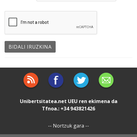
Unibertsitatea.net
UEU
ren ekimena da
Tfnoa.: +34 943821426
--
Nortzuk gara
--