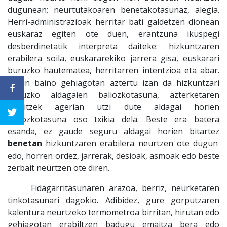
dugunean; neurtutakoaren benetakotasunaz, alegia.
Herri-administrazioak herritar bati galdetzen dionean
euskaraz egiten ote duen, erantzuna ikuspegi
desberdinetatik interpreta daiteke: hizkuntzaren
erabilera soila, euskararekiko jarrera gisa, euskarari
buruzko hautematea, herritarren intentzioa eta abar.
Behin baino gehiagotan aztertu izan da hizkuntzari
buruzko aldagaien baliozkotasuna, azterketaren
emaitzek agerian utzi dute aldagai horien
baliozkotasuna oso txikia dela. Beste era batera
esanda, ez gaude seguru aldagai horien bitartez
benetan
hizkuntzaren erabilera neurtzen ote dugun
edo, horren ordez, jarrerak, desioak, asmoak edo beste
zerbait neurtzen ote diren.
Fidagarritasunaren arazoa, berriz, neurketaren
tinkotasunari dagokio. Adibidez, gure gorputzaren
kalentura neurtzeko termometroa birritan, hirutan edo
gehiagotan erabiltzen badugu emaitza bera edo