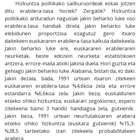
Hizkuntza politikako sailburuordeak eskas jotzen
ditu erabilera-tasa horiek? Zergatik? Hizkuntza
politikako arduradun nagusiak jakin beharko luke oso
erabilera-tasa handiak direla; jakin beharko luke
elebidunen proportzioa ezagutuz gero itxaro
daitekeen euskararen erabilera-tasa kalkula daitekeela.
Jakin beharko luke ere, euskararen erabileraren
neurketak, beste edozein neurketa estatistikoen
antzera, errore-maila atxiki jakina duela. Hori guztia eta
gehiago jakin beharko luke. Alabaina, bistan da, ez daki.
Jakin dezala, bada, 1991 urtean itxaron zitekeen
euskararen erabilera-tasa %4,6koa zela eta errore
estandarra %6,6koa zela. Jakin beza, euskaldunen
etxeko ohiko hizkuntza, euskarari zegokionez, espero
zitekeena baino 3 handiz handiagoa zela, gutxienik.
Jakin beza, 1991 urtean neurtutakoaren arabera
etxeko ohiko hizkuntza (euskara gutxienik) %15,3-
%28,5 tarteetako izan zitekeela probabilitateen
arabera.