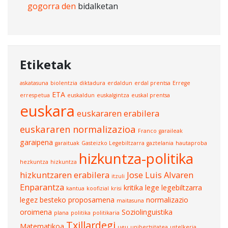
gogorra den
bidalketan
Etiketak
askatasuna
biolentzia
diktadura
erdaldun
erdal prentsa
Errege
ETA
errespetua
euskaldun
euskalgintza
euskal prentsa
euskara
euskararen erabilera
euskararen normalizazioa
Franco
garaileak
garaipena
garaituak
Gasteizko Legebiltzarra
gaztelania
hautaproba
hizkuntza-politika
hezkuntza
hizkuntza
hizkuntzaren erabilera
Jose Luis Alvaren
itzuli
Enparantza
kritika
lege
legebiltzarra
kantua
koofizial
krisi
legez besteko proposamena
normalizazio
maitasuna
oroimena
Soziolinguistika
plana
politika
politikaria
Txillardegi
Matematikoa
ueu
unibertsitatea
ustelkeria