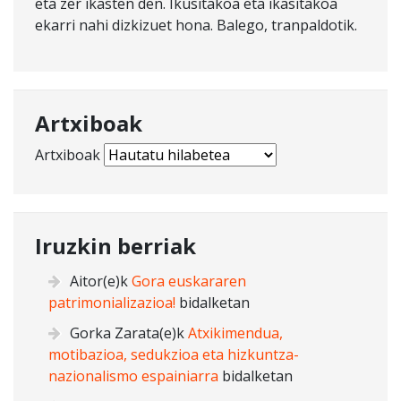
eta zer ikasten den. Ikusitakoa eta ikasitakoa
ekarri nahi dizkizuet hona. Balego, tranpaldotik.
Artxiboak
Artxiboak
Iruzkin berriak
Aitor
(e)k
Gora euskararen
patrimonializazioa!
bidalketan
Gorka Zarata
(e)k
Atxikimendua,
motibazioa, sedukzioa eta hizkuntza-
nazionalismo espainiarra
bidalketan