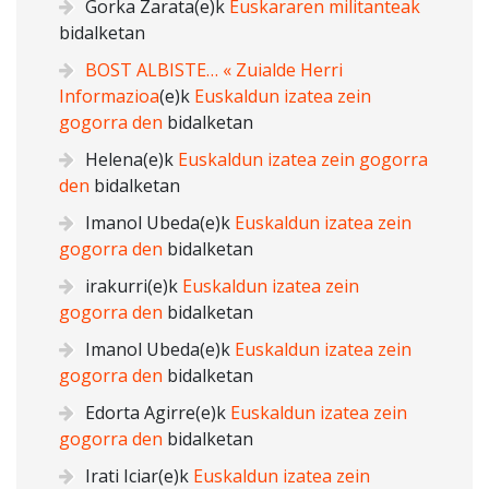
Gorka Zarata
(e)k
Euskararen militanteak
bidalketan
BOST ALBISTE… « Zuialde Herri
Informazioa
(e)k
Euskaldun izatea zein
gogorra den
bidalketan
Helena
(e)k
Euskaldun izatea zein gogorra
den
bidalketan
Imanol Ubeda
(e)k
Euskaldun izatea zein
gogorra den
bidalketan
irakurri
(e)k
Euskaldun izatea zein
gogorra den
bidalketan
Imanol Ubeda
(e)k
Euskaldun izatea zein
gogorra den
bidalketan
Edorta Agirre
(e)k
Euskaldun izatea zein
gogorra den
bidalketan
Irati Iciar
(e)k
Euskaldun izatea zein