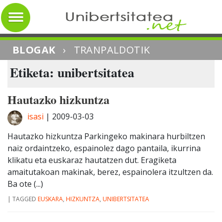
BLOGAK
›
TRANPALDOTIK
Etiketa: unibertsitatea
Hautazko hizkuntza
isasi
|
2009-03-03
Hautazko hizkuntza Parkingeko makinara hurbiltzen
naiz ordaintzeko, espainolez dago pantaila, ikurrina
klikatu eta euskaraz hautatzen dut. Eragiketa
amaitutakoan makinak, berez, espainolera itzultzen da.
Ba ote (...)
|
TAGGED
EUSKARA
,
HIZKUNTZA
,
UNIBERTSITATEA