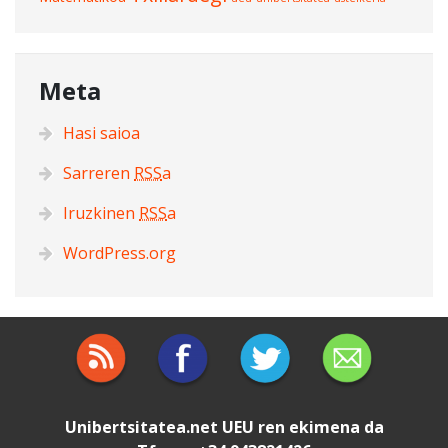
Meta
Hasi saioa
Sarreren
RSS
a
Iruzkinen
RSS
a
WordPress.org
Unibertsitatea.net
UEU
ren ekimena da