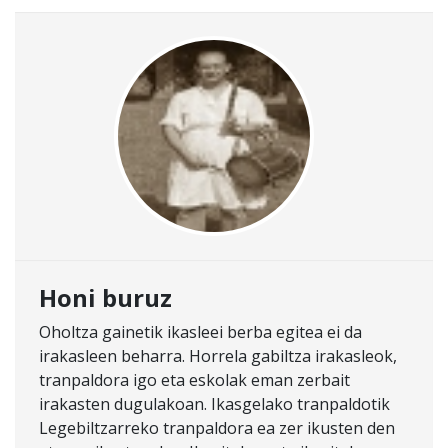
Honi buruz
Oholtza gainetik ikasleei berba egitea ei da
irakasleen beharra. Horrela gabiltza irakasleok,
tranpaldora igo eta eskolak eman zerbait
irakasten dugulakoan. Ikasgelako tranpaldotik
Legebiltzarreko tranpaldora ea zer ikusten den