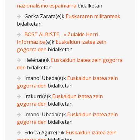
nazionalismo espainiarra
bidalketan
Gorka Zarata
(e)k
Euskararen militanteak
bidalketan
BOST ALBISTE… « Zuialde Herri
Informazioa
(e)k
Euskaldun izatea zein
gogorra den
bidalketan
Helena
(e)k
Euskaldun izatea zein gogorra
den
bidalketan
Imanol Ubeda
(e)k
Euskaldun izatea zein
gogorra den
bidalketan
irakurri
(e)k
Euskaldun izatea zein
gogorra den
bidalketan
Imanol Ubeda
(e)k
Euskaldun izatea zein
gogorra den
bidalketan
Edorta Agirre
(e)k
Euskaldun izatea zein