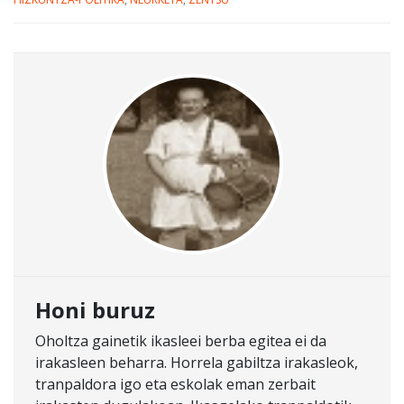
Honi buruz
Oholtza gainetik ikasleei berba egitea ei da
irakasleen beharra. Horrela gabiltza irakasleok,
tranpaldora igo eta eskolak eman zerbait