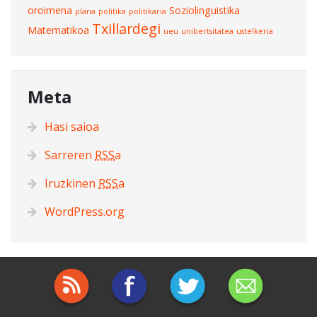
oroimena
Soziolinguistika
plana
politika
politikaria
Txillardegi
Matematikoa
ueu
unibertsitatea
ustelkeria
Meta
Hasi saioa
Sarreren
RSS
a
Iruzkinen
RSS
a
WordPress.org