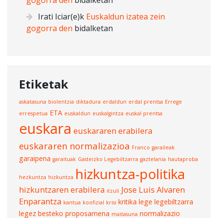
gogorra den
bidalketan
Irati Iciar
(e)k
Euskaldun izatea zein
gogorra den
bidalketan
Etiketak
askatasuna
biolentzia
diktadura
erdaldun
erdal prentsa
Errege
ETA
errespetua
euskaldun
euskalgintza
euskal prentsa
euskara
euskararen erabilera
euskararen normalizazioa
Franco
garaileak
garaipena
garaituak
Gasteizko Legebiltzarra
gaztelania
hautaproba
hizkuntza-politika
hezkuntza
hizkuntza
hizkuntzaren erabilera
Jose Luis Alvaren
itzuli
Enparantza
kritika
lege
legebiltzarra
kantua
koofizial
krisi
legez besteko proposamena
normalizazio
maitasuna