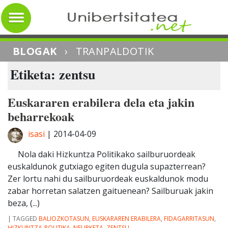
BLOGAK
›
TRANPALDOTIK
Etiketa: zentsu
Euskararen erabilera dela eta jakin
beharrekoak
isasi
|
2014-04-09
Nola daki Hizkuntza Politikako sailburuordeak
euskaldunok gutxiago egiten dugula supazterrean?
Zer lortu nahi du sailburuordeak euskaldunok modu
zabar horretan salatzen gaituenean? Sailburuak jakin
beza, (...)
|
TAGGED
BALIOZKOTASUN
,
EUSKARAREN ERABILERA
,
FIDAGARRITASUN
,
HIZKUNTZA-POLITIKA
,
NEURKETA
,
ZENTSU