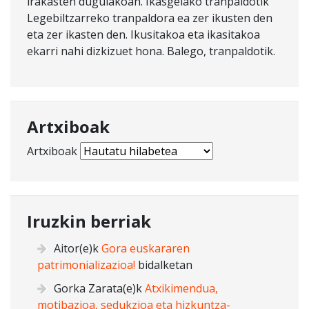
irakasten dugulakoan. Ikasgelako tranpaldotik
Legebiltzarreko tranpaldora ea zer ikusten den
eta zer ikasten den. Ikusitakoa eta ikasitakoa
ekarri nahi dizkizuet hona. Balego, tranpaldotik.
Artxiboak
Artxiboak
Iruzkin berriak
Aitor
(e)k
Gora euskararen
patrimonializazioa!
bidalketan
Gorka Zarata
(e)k
Atxikimendua,
motibazioa, sedukzioa eta hizkuntza-