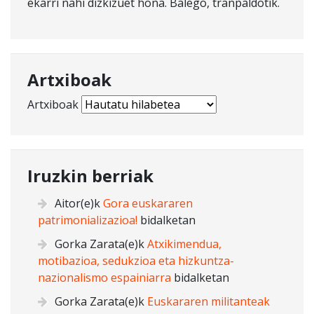
ekarri nahi dizkizuet hona. Balego, tranpaldotik.
Artxiboak
Artxiboak
Iruzkin berriak
Aitor
(e)k
Gora euskararen
patrimonializazioa!
bidalketan
Gorka Zarata
(e)k
Atxikimendua,
motibazioa, sedukzioa eta hizkuntza-
nazionalismo espainiarra
bidalketan
Gorka Zarata
(e)k
Euskararen militanteak