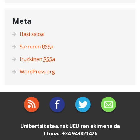
Meta
Hasi saioa
Sarreren
RSS
a
Iruzkinen
RSS
a
WordPress.org
Unibertsitatea.net
UEU
ren ekimena da
Tfnoa.: +34 943821426