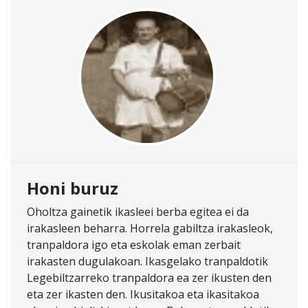
Honi buruz
Oholtza gainetik ikasleei berba egitea ei da
irakasleen beharra. Horrela gabiltza irakasleok,
tranpaldora igo eta eskolak eman zerbait
irakasten dugulakoan. Ikasgelako tranpaldotik
Legebiltzarreko tranpaldora ea zer ikusten den
eta zer ikasten den. Ikusitakoa eta ikasitakoa