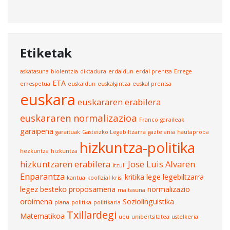
Etiketak
askatasuna
biolentzia
diktadura
erdaldun
erdal prentsa
Errege
ETA
errespetua
euskaldun
euskalgintza
euskal prentsa
euskara
euskararen erabilera
euskararen normalizazioa
Franco
garaileak
garaipena
garaituak
Gasteizko Legebiltzarra
gaztelania
hautaproba
hizkuntza-politika
hezkuntza
hizkuntza
hizkuntzaren erabilera
Jose Luis Alvaren
itzuli
Enparantza
kritika
lege
legebiltzarra
kantua
koofizial
krisi
legez besteko proposamena
normalizazio
maitasuna
oroimena
Soziolinguistika
plana
politika
politikaria
Txillardegi
Matematikoa
ueu
unibertsitatea
ustelkeria