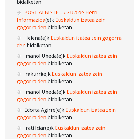
bidalketan
BOST ALBISTE… « Zuialde Herri
Informazioa
(e)k
Euskaldun izatea zein
gogorra den
bidalketan
Helena
(e)k
Euskaldun izatea zein gogorra
den
bidalketan
Imanol Ubeda
(e)k
Euskaldun izatea zein
gogorra den
bidalketan
irakurri
(e)k
Euskaldun izatea zein
gogorra den
bidalketan
Imanol Ubeda
(e)k
Euskaldun izatea zein
gogorra den
bidalketan
Edorta Agirre
(e)k
Euskaldun izatea zein
gogorra den
bidalketan
Irati Iciar
(e)k
Euskaldun izatea zein
gogorra den
bidalketan