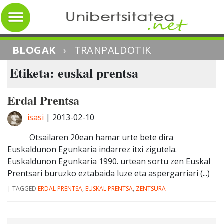
BLOGAK
›
TRANPALDOTIK
Etiketa: euskal prentsa
Erdal Prentsa
isasi
|
2013-02-10
Otsailaren 20ean hamar urte bete dira
Euskaldunon Egunkaria indarrez itxi zigutela.
Euskaldunon Egunkaria 1990. urtean sortu zen Euskal
Prentsari buruzko eztabaida luze eta aspergarriari (...)
|
TAGGED
ERDAL PRENTSA
,
EUSKAL PRENTSA
,
ZENTSURA