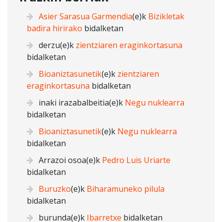
Asier Sarasua Garmendia
(e)k
Bizikletak
badira hirirako
bidalketan
derzu
(e)k
zientziaren eraginkortasuna
bidalketan
Bioaniztasunetik
(e)k
zientziaren
eraginkortasuna
bidalketan
inaki irazabalbeitia
(e)k
Negu nuklearra
bidalketan
Bioaniztasunetik
(e)k
Negu nuklearra
bidalketan
Arrazoi osoa
(e)k
Pedro Luis Uriarte
bidalketan
Buruzko
(e)k
Biharamuneko pilula
bidalketan
burunda
(e)k
Ibarretxe
bidalketan