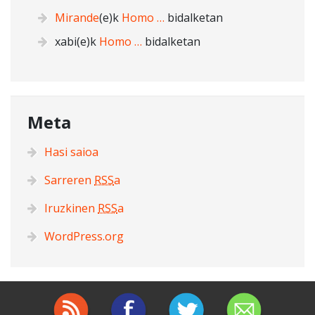
Mirande
(e)k
Homo …
bidalketan
xabi
(e)k
Homo …
bidalketan
Meta
Hasi saioa
Sarreren
RSS
a
Iruzkinen
RSS
a
WordPress.org