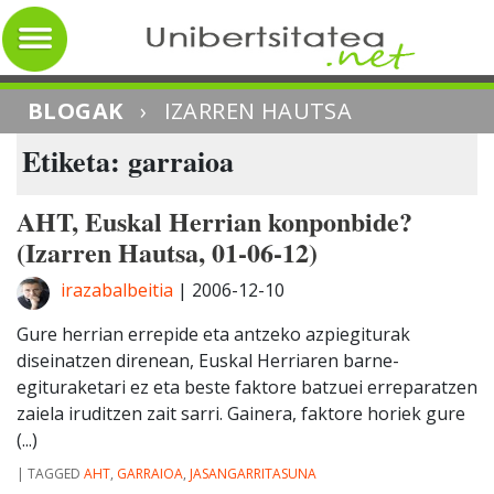
BLOGAK
›
IZARREN HAUTSA
Etiketa: garraioa
AHT, Euskal Herrian konponbide?
(Izarren Hautsa, 01-06-12)
irazabalbeitia
|
2006-12-10
Gure herrian errepide eta antzeko azpiegiturak
diseinatzen direnean, Euskal Herriaren barne-
egituraketari ez eta beste faktore batzuei erreparatzen
zaiela iruditzen zait sarri. Gainera, faktore horiek gure
(...)
|
TAGGED
AHT
,
GARRAIOA
,
JASANGARRITASUNA