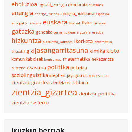
eboluzioa
eguzki_energia
ekonomia
elikagaiak
energia
energia_nuklearra
energia_iturriak
espazioa
euskara
fisika
europako-batasuna
finatzak
garraoia
gatazka
genetika
gerra_nuklearra
gizarte_eredua
hizkuntza
ikerketa
hizkuntza_kalitatea
informatika-
jasangarritasuna
kioto
kimika
i_g_d
birusak
matematika
komunikabideak
nekazaritza
kontsumoa
politika
osasuna
poluzioa
nutrizioa
soziolinguistika
stephen_jay_gould
unibertsitatea
zientzia-gizartea
zientziaren_historia
zientzia_gizartea
zientzia_politika
zientzia_sistema
Iruzkin berriak