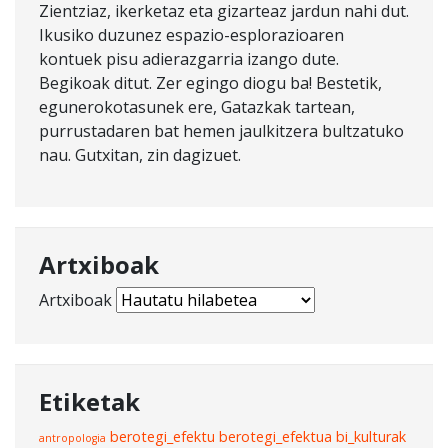
Zientziaz, ikerketaz eta gizarteaz jardun nahi dut.
Ikusiko duzunez espazio-esplorazioaren
kontuek pisu adierazgarria izango dute.
Begikoak ditut. Zer egingo diogu ba! Bestetik,
egunerokotasunek ere, Gatazkak tartean,
purrustadaren bat hemen jaulkitzera bultzatuko
nau. Gutxitan, zin dagizuet.
Artxiboak
Artxiboak
Etiketak
berotegi_efektu
berotegi_efektua
bi_kulturak
antropologia