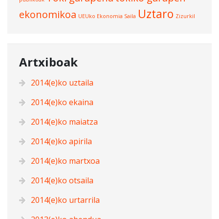
Uztaro
ekonomikoa
UEUko Ekonomia Saila
Zizurkil
Artxiboak
2014(e)ko uztaila
2014(e)ko ekaina
2014(e)ko maiatza
2014(e)ko apirila
2014(e)ko martxoa
2014(e)ko otsaila
2014(e)ko urtarrila