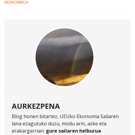
EKONOMIKOA
AURKEZPENA
Blog honen bitartez, UEUko Ekonomia Sailaren
lana ezagutuko duzu, modu arin, aske eta
erakargarrian:
gure sailaren helburua