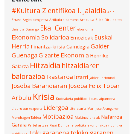
#Kultura Zientifikoa I. Jaialdia
Anjel
Errasti
Argitalpengintza
Artikulu-aipamena
Artikulua
Bilbo
Diru poltsa
Ekai Center
deialdia
Durango
ekonomia
Ekonomia Solidarioa
Euskal
Emozioak
Herria
Galder
Finantza-krisia
Gaindegia
Guenaga
Gizarte Ekonomia
Henrike
Hitzaldia
hitzaldiaren
Galarza
balorazioa
Ikastaroa
Itzarri
Jabier Lertxundi
Joseba Barandiaran
Joseba Felix Tobar
Krisia
Arbulu
Kudeaketa publikoa
liburu aipamena
Lidergoa
Liburu aurkezpena
Literaturia
Mari Jose Aranguren
Motibazioa
Nafarroa
Mondragon Taldea
Multinazionalak
Garaia
Partehartzea
Pasai Donibane
politika ekonomikoak
politika
Toki garapena
tokiko garapen
publikoak