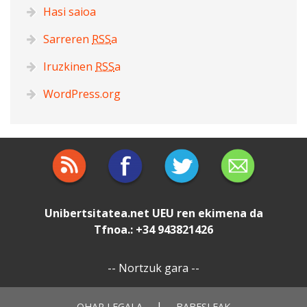
Hasi saioa
Sarreren
RSS
a
Iruzkinen
RSS
a
WordPress.org
Unibertsitatea.net
UEU
ren ekimena da
Tfnoa.: +34 943821426
--
Nortzuk gara
--
|
OHAR LEGALA
BABESLEAK