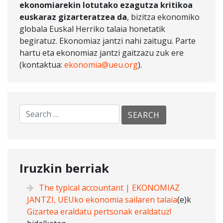
ekonomiarekin lotutako ezagutza kritikoa
euskaraz gizarteratzea da
, bizitza ekonomiko
globala Euskal Herriko talaia honetatik
begiratuz. Ekonomiaz jantzi nahi zaitugu. Parte
hartu eta ekonomiaz jantzi gaitzazu zuk ere
(kontaktua:
ekonomia@ueu.org
).
Iruzkin berriak
The typical accountant | EKONOMIAZ
JANTZI, UEUko ekonomia sailaren talaia
(e)k
Gizartea eraldatu pertsonak eraldatuz!