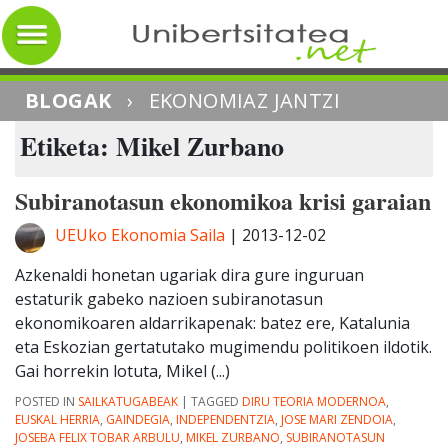
BLOGAK
›
EKONOMIAZ JANTZI
Etiketa: Mikel Zurbano
Subiranotasun ekonomikoa krisi garaian
UEUko Ekonomia Saila
|
2013-12-02
Azkenaldi honetan ugariak dira gure inguruan
estaturik gabeko nazioen subiranotasun
ekonomikoaren aldarrikapenak: batez ere, Katalunia
eta Eskozian gertatutako mugimendu politikoen ildotik.
Gai horrekin lotuta, Mikel (...)
POSTED IN
SAILKATUGABEAK
|
TAGGED
DIRU TEORIA MODERNOA
,
EUSKAL HERRIA
,
GAINDEGIA
,
INDEPENDENTZIA
,
JOSE MARI ZENDOIA
,
JOSEBA FELIX TOBAR ARBULU
,
MIKEL ZURBANO
,
SUBIRANOTASUN