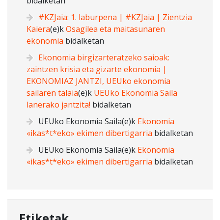
bidalketan
#KZJaia: 1. laburpena | #KZJaia | Zientzia
Kaiera
(e)k
Osagilea eta maitasunaren
ekonomia
bidalketan
Ekonomia birgizarteratzeko saioak:
zaintzen krisia eta gizarte ekonomia |
EKONOMIAZ JANTZI, UEUko ekonomia
sailaren talaia
(e)k
UEUko Ekonomia Saila
lanerako jantzita!
bidalketan
UEUko Ekonomia Saila
(e)k
Ekonomia
«ikas*t*eko» ekimen dibertigarria
bidalketan
UEUko Ekonomia Saila
(e)k
Ekonomia
«ikas*t*eko» ekimen dibertigarria
bidalketan
Etiketak