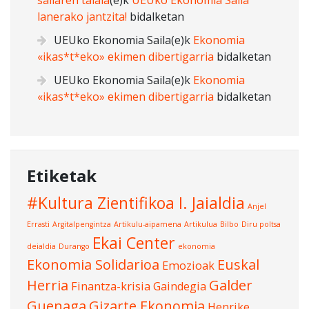
sailaren talaia
(e)k
UEUko Ekonomia Saila
lanerako jantzita!
bidalketan
UEUko Ekonomia Saila
(e)k
Ekonomia
«ikas*t*eko» ekimen dibertigarria
bidalketan
UEUko Ekonomia Saila
(e)k
Ekonomia
«ikas*t*eko» ekimen dibertigarria
bidalketan
Etiketak
#Kultura Zientifikoa I. Jaialdia
Anjel
Errasti
Argitalpengintza
Artikulu-aipamena
Artikulua
Bilbo
Diru poltsa
Ekai Center
deialdia
Durango
ekonomia
Ekonomia Solidarioa
Euskal
Emozioak
Herria
Galder
Finantza-krisia
Gaindegia
Guenaga
Gizarte Ekonomia
Henrike