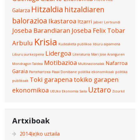
Hitzaldia
hitzaldiaren
Galarza
balorazioa
Ikastaroa
Itzarri
Jabier Lertxundi
Joseba Barandiaran
Joseba Felix Tobar
Krisia
Arbulu
Kudeaketa publikoa
liburu aipamena
Lidergoa
Liburu aurkezpena
Literaturia
Mari Jose Aranguren
Motibazioa
Nafarroa
Mondragon Taldea
Multinazionalak
Garaia
Partehartzea
Pasai Donibane
politika ekonomikoak
politika
Toki garapena
tokiko garapen
publikoak
Uztaro
ekonomikoa
UEUko Ekonomia Saila
Zizurkil
Artxiboak
2014(e)ko uztaila