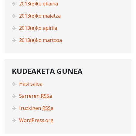
2013(e)ko ekaina
2013(e)ko maiatza
2013(e)ko apirila
2013(e)ko martxoa
KUDEAKETA GUNEA
Hasi saioa
Sarreren
RSS
a
Iruzkinen
RSS
a
WordPress.org