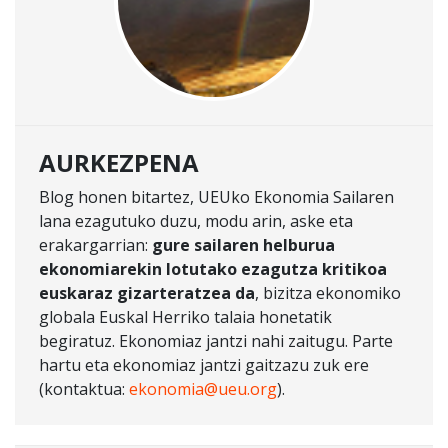
AURKEZPENA
Blog honen bitartez, UEUko Ekonomia Sailaren
lana ezagutuko duzu, modu arin, aske eta
erakargarrian:
gure sailaren helburua
ekonomiarekin lotutako ezagutza kritikoa
euskaraz gizarteratzea da
, bizitza ekonomiko
globala Euskal Herriko talaia honetatik
begiratuz. Ekonomiaz jantzi nahi zaitugu. Parte
hartu eta ekonomiaz jantzi gaitzazu zuk ere
(kontaktua:
ekonomia@ueu.org
).