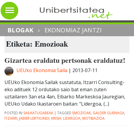
BLOGAK
›
EKONOMIAZ JANTZI
Etiketa: Emozioak
Gizartea eraldatu pertsonak eraldatuz!
UEUko Ekonomia Saila
|
2013-07-11
UEUko Ekonomia Sailak sustatuta, Itzarri Consulting-
eko adituek 12 ordutako saio bat eman zuten
uztailaren 3an eta 4an, Eibarko Markeskoa Jauregian,
UEUko Udako Ikastaroen baitan: "Lidergoa, (...)
POSTED IN
SAILKATUGABEAK
|
TAGGED
EMOZIOAK
,
GALDER GUENAGA
,
ITZARRI
,
JABIER LERTXUNDI
,
KRISIA
,
LIDERGOA
,
MOTIBAZIOA