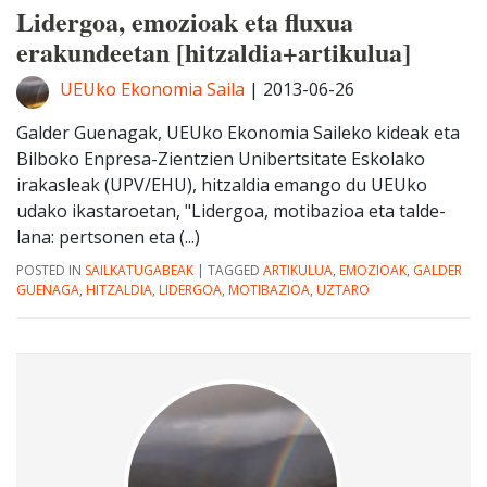
Lidergoa, emozioak eta fluxua
erakundeetan [hitzaldia+artikulua]
UEUko Ekonomia Saila
|
2013-06-26
Galder Guenagak, UEUko Ekonomia Saileko kideak eta
Bilboko Enpresa-Zientzien Unibertsitate Eskolako
irakasleak (UPV/EHU), hitzaldia emango du UEUko
udako ikastaroetan, "Lidergoa, motibazioa eta talde-
lana: pertsonen eta (...)
POSTED IN
SAILKATUGABEAK
|
TAGGED
ARTIKULUA
,
EMOZIOAK
,
GALDER
GUENAGA
,
HITZALDIA
,
LIDERGOA
,
MOTIBAZIOA
,
UZTARO