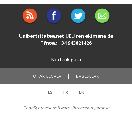
Unibertsitatea.net
UEU
ren ekimena da
Tfnoa.: +34 943821426
--
Nortzuk gara
--
|
OHAR LEGALA
BABESLEAK
ES
FR
EN
CodeSyntaxek software librearekin garatua