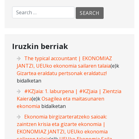
Iruzkin berriak
The typical accountant | EKONOMIAZ
JANTZI, UEUko ekonomia sailaren talaia
(e)k
Gizartea eraldatu pertsonak eraldatuz!
bidalketan
#KZJaia: 1. laburpena | #KZJaia | Zientzia
Kaiera
(e)k
Osagilea eta maitasunaren
ekonomia
bidalketan
Ekonomia birgizarteratzeko saioak:
zaintzen krisia eta gizarte ekonomia |
EKONOMIAZ JANTZI, UEUko ekonomia