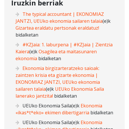
Iruzkin berriak
The typical accountant | EKONOMIAZ
JANTZI, UEUko ekonomia sailaren talaia
(e)k
Gizartea eraldatu pertsonak eraldatuz!
bidalketan
#KZJaia: 1. laburpena | #KZJaia | Zientzia
Kaiera
(e)k
Osagilea eta maitasunaren
ekonomia
bidalketan
Ekonomia birgizarteratzeko saioak:
zaintzen krisia eta gizarte ekonomia |
EKONOMIAZ JANTZI, UEUko ekonomia
sailaren talaia
(e)k
UEUko Ekonomia Saila
lanerako jantzita!
bidalketan
UEUko Ekonomia Saila
(e)k
Ekonomia
«ikas*t*eko» ekimen dibertigarria
bidalketan
UEUko Ekonomia Saila
(e)k
Ekonomia