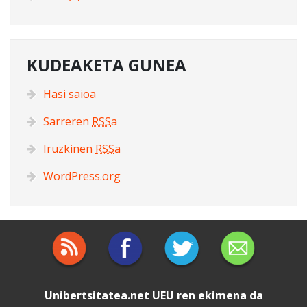
KUDEAKETA GUNEA
Hasi saioa
Sarreren
RSS
a
Iruzkinen
RSS
a
WordPress.org
Unibertsitatea.net
UEU
ren ekimena da