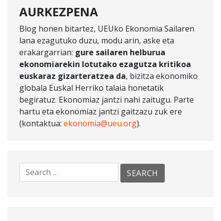
AURKEZPENA
Blog honen bitartez, UEUko Ekonomia Sailaren
lana ezagutuko duzu, modu arin, aske eta
erakargarrian:
gure sailaren helburua
ekonomiarekin lotutako ezagutza kritikoa
euskaraz gizarteratzea da
, bizitza ekonomiko
globala Euskal Herriko talaia honetatik
begiratuz. Ekonomiaz jantzi nahi zaitugu. Parte
hartu eta ekonomiaz jantzi gaitzazu zuk ere
(kontaktua:
ekonomia@ueu.org
).