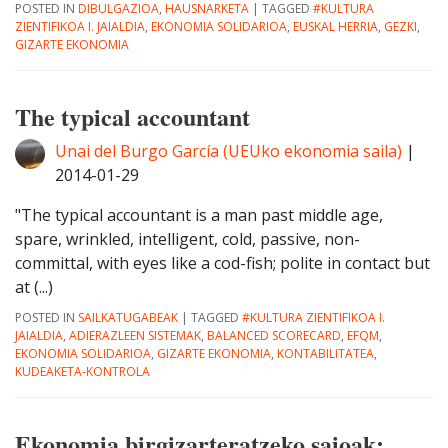
POSTED IN
DIBULGAZIOA
,
HAUSNARKETA
|
TAGGED
#KULTURA
ZIENTIFIKOA I. JAIALDIA
,
EKONOMIA SOLIDARIOA
,
EUSKAL HERRIA
,
GEZKI
,
GIZARTE EKONOMIA
The typical accountant
Unai del Burgo García (UEUko ekonomia saila)
|
2014-01-29
"The typical accountant is a man past middle age,
spare, wrinkled, intelligent, cold, passive, non-
committal, with eyes like a cod-fish; polite in contact but
at (...)
POSTED IN
SAILKATUGABEAK
|
TAGGED
#KULTURA ZIENTIFIKOA I.
JAIALDIA
,
ADIERAZLEEN SISTEMAK
,
BALANCED SCORECARD
,
EFQM
,
EKONOMIA SOLIDARIOA
,
GIZARTE EKONOMIA
,
KONTABILITATEA
,
KUDEAKETA-KONTROLA
Ekonomia birgizarteratzeko saioak: