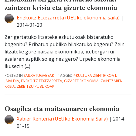
zaintzen krisia eta gizarte ekonomia
Enekoitz Etxezarreta (UEUko ekonomia saila)
|
2014-01-20
Zer gertatuko litzateke ezkutukoak bistaratuko
bagenitu? Pribatua publiko bilakatuko bagenu? Zein
litzateke gure paisaia ekonomikoa, icebergari ur
azalaren azpitik so eginez gero? Urpeko ekonomia
ikusezin (...)
POSTED IN
SAILKATUGABEAK
|
TAGGED
#KULTURA ZIENTIFIKOA I.
JAIALDIA
,
ENEKOITZ ETXEZARRETA
,
GIZARTE EKONOMIA
,
ZAINTZAREN
KRISIA
,
ZERBITZU PUBLIKOAK
Osagilea eta maitasunaren ekonomia
Xabier Renteria (UEUko Ekonomia Saila)
|
2014-
01-15