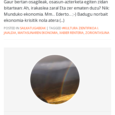
Gaur bertan osagileak, osasun-azterketa egiten zidan
bitartean: Ah, irakaslea zara! Eta zer ematen duzu? Nik:
Munduko ekonomia. Mm… Ederto… ;-) Badugu norbait
ekonomia-krisitik nola atera (...)
POSTED IN
SAILKATUGABEAK
|
TAGGED
#KULTURA ZIENTIFIKOA I.
JAIALDIA
,
MAITASUNAREN EKONOMIA
,
XABIER RENTERIA
,
ZORIONTASUNA