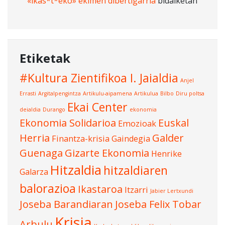
«ikas*t*eko» ekimen dibertigarria
bidalketan
Etiketak
#Kultura Zientifikoa I. Jaialdia
Anjel
Errasti
Argitalpengintza
Artikulu-aipamena
Artikulua
Bilbo
Diru poltsa
Ekai Center
deialdia
Durango
ekonomia
Ekonomia Solidarioa
Euskal
Emozioak
Herria
Galder
Finantza-krisia
Gaindegia
Guenaga
Gizarte Ekonomia
Henrike
Hitzaldia
hitzaldiaren
Galarza
balorazioa
Ikastaroa
Itzarri
Jabier Lertxundi
Joseba Barandiaran
Joseba Felix Tobar
Krisia
Arbulu