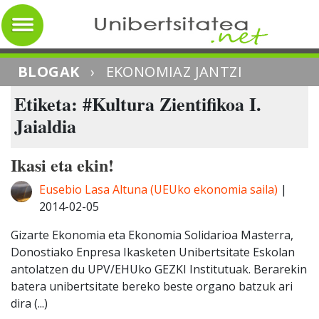
BLOGAK
›
EKONOMIAZ JANTZI
Etiketa: #Kultura Zientifikoa I.
Jaialdia
Ikasi eta ekin!
Eusebio Lasa Altuna (UEUko ekonomia saila)
|
2014-02-05
Gizarte Ekonomia eta Ekonomia Solidarioa Masterra,
Donostiako Enpresa Ikasketen Unibertsitate Eskolan
antolatzen du UPV/EHUko GEZKI Institutuak. Berarekin
batera unibertsitate bereko beste organo batzuk ari
dira (...)