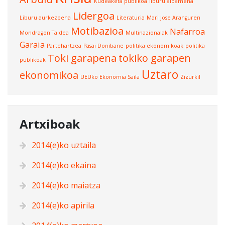
Kudeaketa publikoa
liburu aipamena
Lidergoa
Liburu aurkezpena
Literaturia
Mari Jose Aranguren
Motibazioa
Nafarroa
Mondragon Taldea
Multinazionalak
Garaia
Partehartzea
Pasai Donibane
politika ekonomikoak
politika
Toki garapena
tokiko garapen
publikoak
Uztaro
ekonomikoa
UEUko Ekonomia Saila
Zizurkil
Artxiboak
2014(e)ko uztaila
2014(e)ko ekaina
2014(e)ko maiatza
2014(e)ko apirila