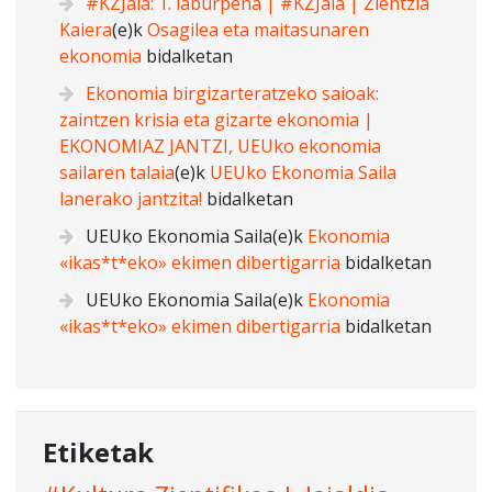
#KZJaia: 1. laburpena | #KZJaia | Zientzia
Kaiera
(e)k
Osagilea eta maitasunaren
ekonomia
bidalketan
Ekonomia birgizarteratzeko saioak:
zaintzen krisia eta gizarte ekonomia |
EKONOMIAZ JANTZI, UEUko ekonomia
sailaren talaia
(e)k
UEUko Ekonomia Saila
lanerako jantzita!
bidalketan
UEUko Ekonomia Saila
(e)k
Ekonomia
«ikas*t*eko» ekimen dibertigarria
bidalketan
UEUko Ekonomia Saila
(e)k
Ekonomia
«ikas*t*eko» ekimen dibertigarria
bidalketan
Etiketak