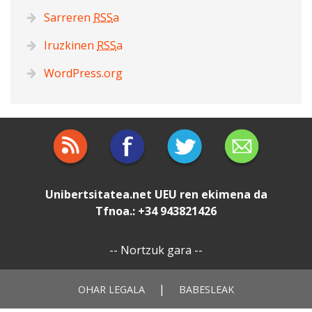
Sarreren
RSS
a
Iruzkinen
RSS
a
WordPress.org
Unibertsitatea.net
UEU
ren ekimena da
Tfnoa.: +34 943821426
--
Nortzuk gara
--
|
OHAR LEGALA
BABESLEAK