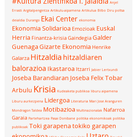
#Kultura Zientifikoa I. Jaialdia
Anjel
Errasti
Argitalpengintza
Artikulu-aipamena
Artikulua
Bilbo
Diru poltsa
Ekai Center
deialdia
Durango
ekonomia
Ekonomia Solidarioa
Euskal
Emozioak
Herria
Galder
Finantza-krisia
Gaindegia
Guenaga
Gizarte Ekonomia
Henrike
Hitzaldia
hitzaldiaren
Galarza
balorazioa
Ikastaroa
Itzarri
Jabier Lertxundi
Joseba Barandiaran
Joseba Felix Tobar
Krisia
Arbulu
Kudeaketa publikoa
liburu aipamena
Lidergoa
Liburu aurkezpena
Literaturia
Mari Jose Aranguren
Motibazioa
Nafarroa
Mondragon Taldea
Multinazionalak
Garaia
Partehartzea
Pasai Donibane
politika ekonomikoak
politika
Toki garapena
tokiko garapen
publikoak
Uztaro
ekonomikoa