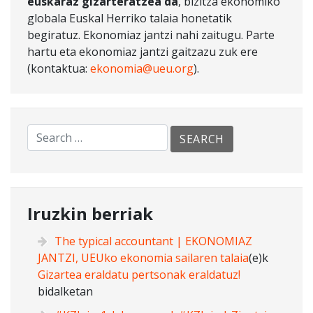
euskaraz gizarteratzea da
, bizitza ekonomiko
globala Euskal Herriko talaia honetatik
begiratuz. Ekonomiaz jantzi nahi zaitugu. Parte
hartu eta ekonomiaz jantzi gaitzazu zuk ere
(kontaktua:
ekonomia@ueu.org
).
Iruzkin berriak
The typical accountant | EKONOMIAZ
JANTZI, UEUko ekonomia sailaren talaia
(e)k
Gizartea eraldatu pertsonak eraldatuz!
bidalketan