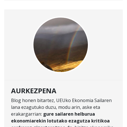
AURKEZPENA
Blog honen bitartez, UEUko Ekonomia Sailaren
lana ezagutuko duzu, modu arin, aske eta
erakargarrian:
gure sailaren helburua
ekonomiarekin lotutako ezagutza kritikoa