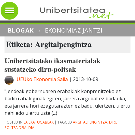
BLOGAK
›
EKONOMIAZ JANTZI
Etiketa: Argitalpengintza
Unibertsitateko ikasmaterialak
sustatzeko diru-poltsak
UEUko Ekonomia Saila
|
2013-10-09
"Jendeak gobernuaren erabakiak konprenitzeko ez
baditu ahaleginak egiten, jarrera argi bat ez badauka,
eta jarrera hori ezagutarazten ez badu, ulertzen, ulertu
nahi edo ulertu uste (...)
POSTED IN
SAILKATUGABEAK
|
TAGGED
ARGITALPENGINTZA
,
DIRU
POLTSA DEIALDIA