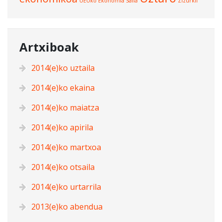
UEUko Ekonomia Saila
Zizurkil
Artxiboak
2014(e)ko uztaila
2014(e)ko ekaina
2014(e)ko maiatza
2014(e)ko apirila
2014(e)ko martxoa
2014(e)ko otsaila
2014(e)ko urtarrila
2013(e)ko abendua