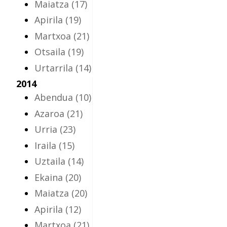
Maiatza
(17)
Apirila
(19)
Martxoa
(21)
Otsaila
(19)
Urtarrila
(14)
2014
Abendua
(10)
Azaroa
(21)
Urria
(23)
Iraila
(15)
Uztaila
(14)
Ekaina
(20)
Maiatza
(20)
Apirila
(12)
Martxoa
(21)