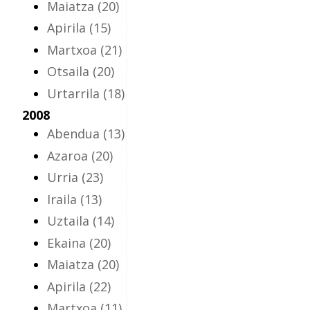
Maiatza
(20)
Apirila
(15)
Martxoa
(21)
Otsaila
(20)
Urtarrila
(18)
2008
Abendua
(13)
Azaroa
(20)
Urria
(23)
Iraila
(13)
Uztaila
(14)
Ekaina
(20)
Maiatza
(20)
Apirila
(22)
Martxoa
(11)