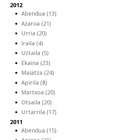
2012
Abendua
(13)
Azaroa
(21)
Urria
(20)
Iraila
(4)
Uztaila
(5)
Ekaina
(23)
Maiatza
(24)
Apirila
(8)
Martxoa
(20)
Otsaila
(20)
Urtarrila
(17)
2011
Abendua
(15)