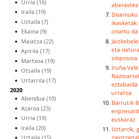
Urria
(16)
aberastea
Iraila
(19)
Diseinuko 
Uztaila
(7)
ikasketak
Ekaina
(9)
onartu da
Maiatza
(22)
Jaizkebele
eta natura
Apirila
(17)
sinposioa
Martxoa
(19)
Iruña-Vele
Otsaila
(19)
Nazioartek
Urtarrila
(17)
eztabaida
2020
urratsa
Abendua
(10)
Barrutik B
Azaroa
(23)
enpresarit
Urria
(19)
euskaraz
Iraila
(20)
Uztarok, g
Uztaila
(15)
zientzieta