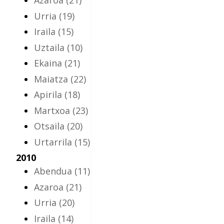
Azaroa
(21)
Urria
(19)
Iraila
(15)
Uztaila
(10)
Ekaina
(21)
Maiatza
(22)
Apirila
(18)
Martxoa
(23)
Otsaila
(20)
Urtarrila
(15)
2010
Abendua
(11)
Azaroa
(21)
Urria
(20)
Iraila
(14)