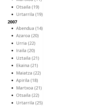
Otsaila
(19)
Urtarrila
(19)
2007
Abendua
(14)
Azaroa
(20)
Urria
(22)
Iraila
(20)
Uztaila
(21)
Ekaina
(21)
Maiatza
(22)
Apirila
(18)
Martxoa
(21)
Otsaila
(22)
Urtarrila
(25)