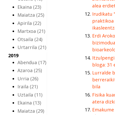
alea erdie
Ekaina
(23)
Irudikatu 
Maiatza
(25)
praktikoa 
Apirila
(22)
ikasleentz
Martxoa
(21)
Erdi Aroko
Otsaila
(24)
bizimodua
Urtarrila
(21)
bioarkeol
2019
Itzulpeng
Abendua
(17)
bloga: 31 
Azaroa
(25)
Lurralde b
Urria
(26)
berreraiki
Iraila
(21)
bila
Uztaila
(11)
Fisika kua
atera dizk
Ekaina
(13)
Emakume z
Maiatza
(29)