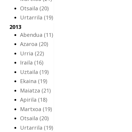
Otsaila
(20)
Urtarrila
(19)
2013
Abendua
(11)
Azaroa
(20)
Urria
(22)
Iraila
(16)
Uztaila
(19)
Ekaina
(19)
Maiatza
(21)
Apirila
(18)
Martxoa
(19)
Otsaila
(20)
Urtarrila
(19)