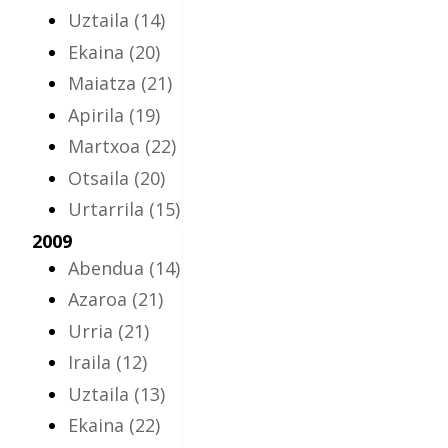
Uztaila
(14)
Ekaina
(20)
Maiatza
(21)
Apirila
(19)
Martxoa
(22)
Otsaila
(20)
Urtarrila
(15)
2009
Abendua
(14)
Azaroa
(21)
Urria
(21)
Iraila
(12)
Uztaila
(13)
Ekaina
(22)