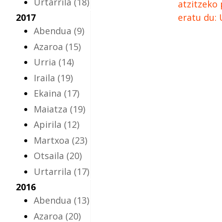
Urtarrila
(18)
atzitzeko 
2017
eratu du:
Abendua
(9)
Azaroa
(15)
Urria
(14)
Iraila
(19)
Ekaina
(17)
Maiatza
(19)
Apirila
(12)
Martxoa
(23)
Otsaila
(20)
Urtarrila
(17)
2016
Abendua
(13)
Azaroa
(20)