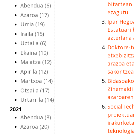
bitartean
Abendua
(6)
ezagutu
Azaroa
(17)
Ipar Hego
Urria
(19)
Estatuari 
Iraila
(15)
azterlana 
Uztaila
(6)
Doktore-te
Ekaina
(10)
etxebizit
Maiatza
(12)
arazoa et
Apirila
(12)
sakontzea
Martxoa
(14)
Bidasoako 
Zinemaldi
Otsaila
(17)
azaroaren 
Urtarrila
(14)
SocialTec
2021
proiektua
Abendua
(8)
irakurketa
Azaroa
(20)
teknologi