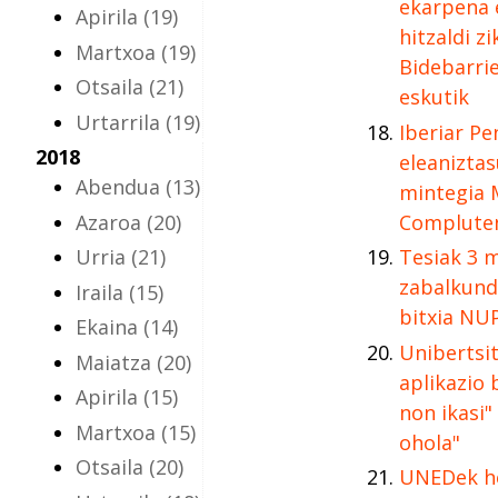
ekarpena 
Apirila
(19)
hitzaldi z
Martxoa
(19)
Bidebarri
Otsaila
(21)
eskutik
Urtarrila
(19)
Iberiar Pe
2018
eleanizta
Abendua
(13)
mintegia 
Azaroa
(20)
Complute
Urria
(21)
Tesiak 3 m
zabalkund
Iraila
(15)
bitxia NU
Ekaina
(14)
Unibertsi
Maiatza
(20)
aplikazio 
Apirila
(15)
non ikasi"
Martxoa
(15)
ohola"
Otsaila
(20)
UNEDek h