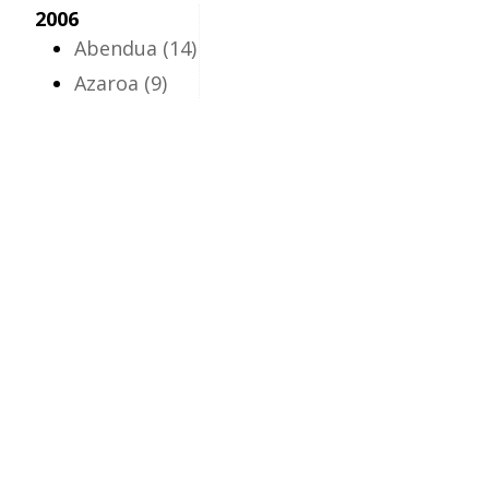
2006
Abendua
(14)
Azaroa
(9)