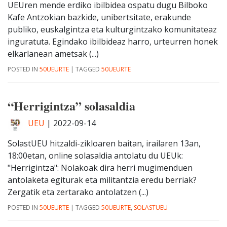
UEUren mende erdiko ibilbidea ospatu dugu Bilboko
Kafe Antzokian bazkide, unibertsitate, erakunde
publiko, euskalgintza eta kulturgintzako komunitateaz
inguratuta. Egindako ibilbideaz harro, urteurren honek
elkarlanean ametsak (...)
POSTED IN
50UEURTE
|
TAGGED
50UEURTE
“Herrigintza” solasaldia
UEU
|
2022-09-14
SolastUEU hitzaldi-zikloaren baitan, irailaren 13an,
18:00etan, online solasaldia antolatu du UEUk:
"Herrigintza": Nolakoak dira herri mugimenduen
antolaketa egiturak eta militantzia eredu berriak?
Zergatik eta zertarako antolatzen (...)
POSTED IN
50UEURTE
|
TAGGED
50UEURTE
,
SOLASTUEU