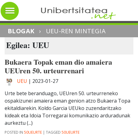
BLOGAK
›
UEU-REN MINTEGIA
Egilea:
UEU
Bukaera Topak eman dio amaiera
UEUren 50. urteurrenari
UEU
|
2023-01-27
Urte bete beranduago, UEUren 50. urteurreneko
ospakizunei amaiera eman genion atzo Bukaera Topa
ekitaldiarekin. Koldo Garcia UEUko zuzendaritzako
kideak eta Idoia Torregarai komunikazio arduradunak
aurkeztu (...)
POSTED IN
50UEURTE
|
TAGGED
50UEURTE