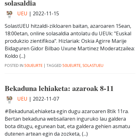
solasaldia
UEU
|
2022-11-15
SolastUEU hitzaldi-zikloaren baitan, azaroaren 15ean,
18:00etan, online solasaldia antolatu du UEUk: "Euskal
produkzio zientifikoa". Hizlariak: Oskia Agirre Marije
Bidaguren Gidor Bilbao Uxune Martinez Moderatzailea:
Koldo (...)
POSTED IN
50UEURTE
|
TAGGED
50UEURTE
,
SOLASTUEU
Bekaduna lehiaketa: azaroak 8-11
UEU
|
2022-11-07
#BekadunaLehiaketa egin dugu azaroaren 8tik 11ra.
Bertan bekaduna websailaren inguruko lau galdera
bota ditugu, egunean bat, eta galdera gehien asmatu
dutenen artean egin da zozketa, (...)