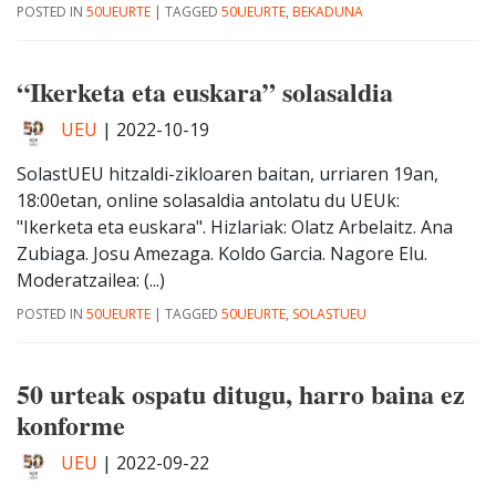
POSTED IN
50UEURTE
|
TAGGED
50UEURTE
,
BEKADUNA
“Ikerketa eta euskara” solasaldia
UEU
|
2022-10-19
SolastUEU hitzaldi-zikloaren baitan, urriaren 19an,
18:00etan, online solasaldia antolatu du UEUk:
"Ikerketa eta euskara". Hizlariak: Olatz Arbelaitz. Ana
Zubiaga. Josu Amezaga. Koldo Garcia. Nagore Elu.
Moderatzailea: (...)
POSTED IN
50UEURTE
|
TAGGED
50UEURTE
,
SOLASTUEU
50 urteak ospatu ditugu, harro baina ez
konforme
UEU
|
2022-09-22