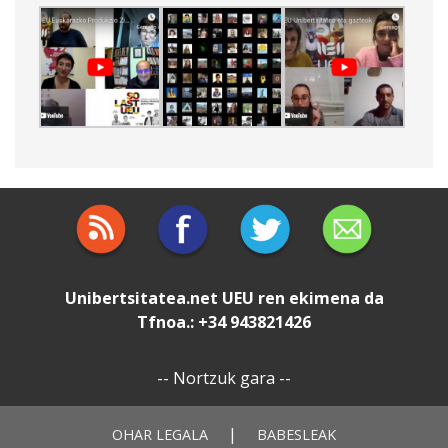
Unibertsitatea.net
UEU
ren ekimena da
Tfnoa.: +34 943821426
--
Nortzuk gara
--
|
OHAR LEGALA
BABESLEAK