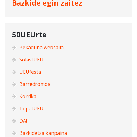
Bazkide egin zaitez
50UEUrte
Bekaduna websaila
SolastUEU
UEUfesta
Barredromoa
Korrika
TopatUEU
DA!
Bazkidetza kanpaina