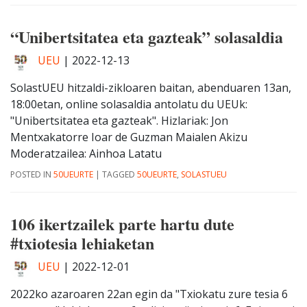
“Unibertsitatea eta gazteak” solasaldia
UEU
|
2022-12-13
SolastUEU hitzaldi-zikloaren baitan, abenduaren 13an,
18:00etan, online solasaldia antolatu du UEUk:
"Unibertsitatea eta gazteak". Hizlariak: Jon
Mentxakatorre Ioar de Guzman Maialen Akizu
Moderatzailea: Ainhoa Latatu
POSTED IN
50UEURTE
|
TAGGED
50UEURTE
,
SOLASTUEU
106 ikertzailek parte hartu dute
#txiotesia lehiaketan
UEU
|
2022-12-01
2022ko azaroaren 22an egin da "Txiokatu zure tesia 6