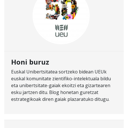
Honi buruz
Euskal Unibertsitatea sortzeko bidean UEUk
euskal komunitate zientifiko-intelektuala bildu
eta unibertsitate-gaiak ekoitzi eta gizartearen
esku jartzen ditu. Blog honetan guretzat
estrategikoak diren gaiak plazaratuko ditugu.