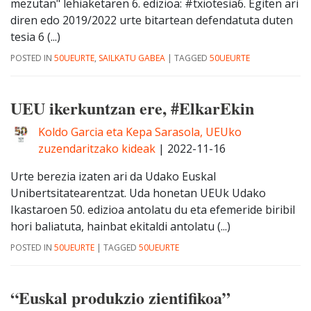
mezutan" lehiaketaren 6. edizioa: #txiotesia6. Egiten ari
diren edo 2019/2022 urte bitartean defendatuta duten
tesia 6 (...)
POSTED IN
50UEURTE
,
SAILKATU GABEA
|
TAGGED
50UEURTE
UEU ikerkuntzan ere, #ElkarEkin
Koldo Garcia eta Kepa Sarasola, UEUko
zuzendaritzako kideak
|
2022-11-16
Urte berezia izaten ari da Udako Euskal
Unibertsitatearentzat. Uda honetan UEUk Udako
Ikastaroen 50. edizioa antolatu du eta efemeride biribil
hori baliatuta, hainbat ekitaldi antolatu (...)
POSTED IN
50UEURTE
|
TAGGED
50UEURTE
“Euskal produkzio zientifikoa”