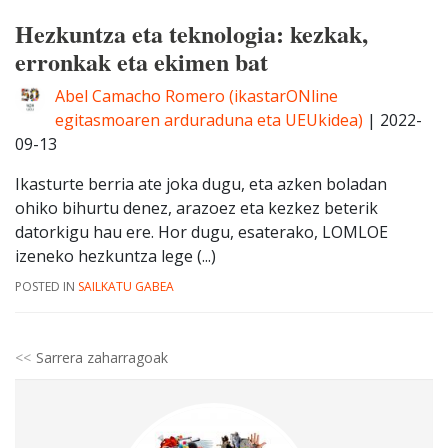
Hezkuntza eta teknologia: kezkak,
erronkak eta ekimen bat
Abel Camacho Romero (ikastarONline
egitasmoaren arduraduna eta UEUkidea)
|
2022-
09-13
Ikasturte berria ate joka dugu, eta azken boladan
ohiko bihurtu denez, arazoez eta kezkez beterik
datorkigu hau ere. Hor dugu, esaterako, LOMLOE
izeneko hezkuntza lege (...)
POSTED IN
SAILKATU GABEA
Sarrera zaharragoak