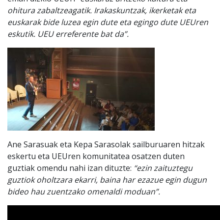
ohitura zabaltzeagatik.
Irakaskuntzak, ikerketak eta
euskarak bide luzea egin dute eta egingo dute UEUren
eskutik. UEU erreferente bat da”.
Ane Sarasuak eta Kepa Sarasolak sailburuaren hitzak
eskertu eta UEUren komunitatea osatzen duten
guztiak omendu nahi izan dituzte:
“ezin zaituztegu
guztiok oholtzara ekarri, baina har ezazue egin dugun
bideo hau zuentzako omenaldi moduan”.