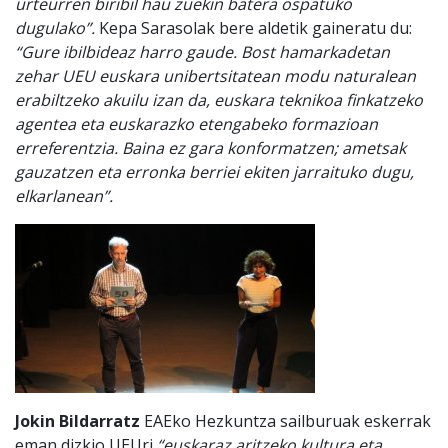
urteurren biribil hau zuekin batera ospatuko
dugulako”.
Kepa Sarasolak bere aldetik gaineratu du:
“Gure ibilbideaz harro gaude. Bost hamarkadetan
zehar UEU euskara unibertsitatean modu naturalean
erabiltzeko akuilu izan da, euskara teknikoa finkatzeko
agentea eta euskarazko etengabeko formazioan
erreferentzia. Baina ez gara konformatzen; ametsak
gauzatzen eta erronka berriei ekiten jarraituko dugu,
elkarlanean”.
Jokin Bildarratz
EAEko Hezkuntza sailburuak eskerrak
eman dizkio UEUri
“euskaraz aritzeko kultura eta