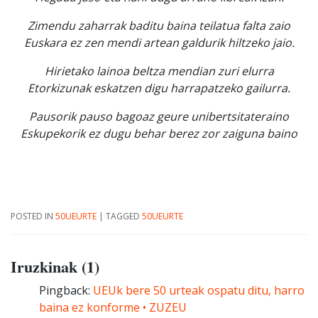
Zimendu zaharrak baditu baina teilatua falta zaio
Euskara ez zen mendi artean galdurik hiltzeko jaio.
Hirietako lainoa beltza mendian zuri elurra
Etorkizunak eskatzen digu harrapatzeko gailurra.
Pausorik pauso bagoaz geure unibertsitateraino
Eskupekorik ez dugu behar berez zor zaiguna baino
POSTED IN
50UEURTE
|
TAGGED
50UEURTE
Iruzkinak (1)
Pingback:
UEUk bere 50 urteak ospatu ditu, harro
baina ez konforme • ZUZEU