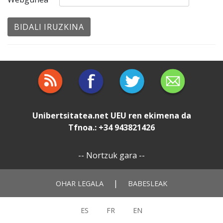
Unibertsitatea.net
UEU
ren ekimena da
Tfnoa.: +34 943821426
--
Nortzuk gara
--
|
OHAR LEGALA
BABESLEAK
ES
FR
EN