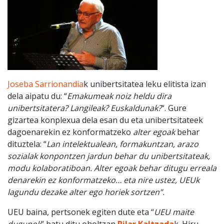
Joseba Sarrionandia
k unibertsitatea leku elitista izan
dela aipatu du: “
Emakumeak noiz heldu dira
unibertsitatera? Langileak? Euskaldunak?
“. Gure
gizartea konplexua dela esan du eta unibertsitateek
dagoenarekin ez konformatzeko
alter egoak
behar
dituztela: “
Lan intelektualean, formakuntzan, arazo
sozialak konpontzen jardun behar du unibertsitateak,
modu kolaboratiboan. Alter egoak behar ditugu erreala
denarekin ez konformatzeko… eta nire ustez, UEUk
lagundu dezake alter ego horiek sortzen”.
UEU baina, pertsonek egiten dute eta “
UEU maite