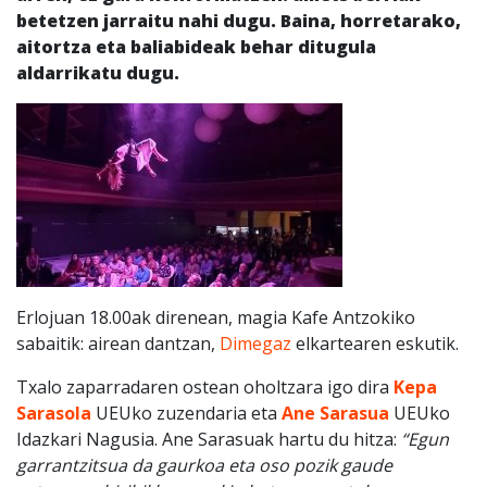
betetzen jarraitu nahi dugu. Baina, horretarako,
aitortza eta baliabideak behar ditugula
aldarrikatu dugu.
Erlojuan 18.00ak direnean, magia Kafe Antzokiko
sabaitik: airean dantzan,
Dimegaz
elkartearen eskutik.
Txalo zaparradaren ostean oholtzara igo dira
Kepa
Sarasola
UEUko zuzendaria eta
Ane Sarasua
UEUko
Idazkari Nagusia. Ane Sarasuak hartu du hitza:
“Egun
garrantzitsua da gaurkoa eta oso pozik gaude