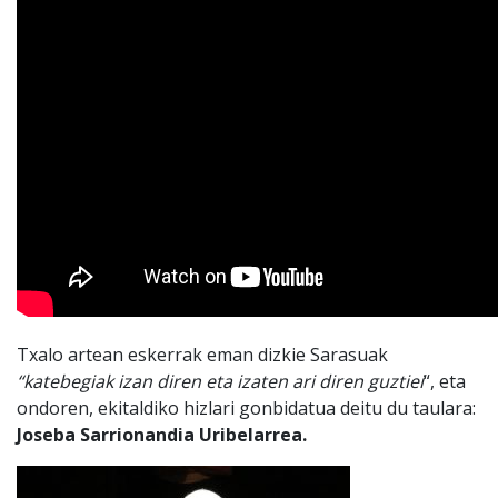
Txalo artean eskerrak eman dizkie Sarasuak
“katebegiak izan diren eta izaten ari diren guztiei
“, eta
ondoren, ekitaldiko hizlari gonbidatua deitu du taulara:
Joseba Sarrionandia Uribelarrea.