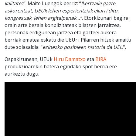
kalitatez
“. Maite Luengok berriz: “
Ikertzaile gazte
askorentzat, UEUk lehen esperientziak ekarri ditu:
kongresuak, lehen argitalpenak…”.
Etorkizunari begira,
orain arte bezala konplizitateak bilatzen jarraitzea,
pertsonak erdigunean jartzea eta gazteei aukera
berriak ematea eskatu die UEUri. Pilarren hitzek amaitu
dute solasaldia: “
ezinezko posibleen historia da UEU
“.
Ospakizunean, UEUk
Hiru Damatxo
eta
BIRA
produkzioarekin batera egindako spot berria ere
aurkeztu dugu.