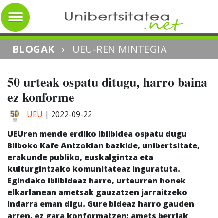
BLOGAK
›
UEU-REN MINTEGIA
50 urteak ospatu ditugu, harro baina
ez konforme
UEU
|
2022-09-22
UEUren mende erdiko ibilbidea ospatu dugu
Bilboko Kafe Antzokian bazkide, unibertsitate,
erakunde publiko, euskalgintza eta
kulturgintzako komunitateaz inguratuta.
Egindako ibilbideaz harro, urteurren honek
elkarlanean ametsak gauzatzen jarraitzeko
indarra eman digu. Gure bideaz harro gauden
arren, ez gara konformatzen: amets berriak