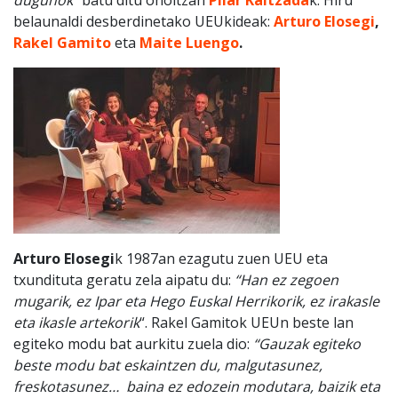
dugunok
” batu ditu oholtzan
Pilar Kaltzada
k. Hiru
belaunaldi desberdinetako UEUkideak:
Arturo Elosegi
,
Rakel Gamito
eta
Maite Luengo
.
Arturo Elosegi
k 1987an ezagutu zuen UEU eta
txundituta geratu zela aipatu du:
“Han ez zegoen
mugarik, ez Ipar eta Hego Euskal Herrikorik, ez irakasle
eta ikasle artekorik
“. Rakel Gamitok UEUn beste lan
egiteko modu bat aurkitu zuela dio:
“Gauzak egiteko
beste modu bat eskaintzen du, malgutasunez,
freskotasunez… baina ez edozein modutara, baizik eta