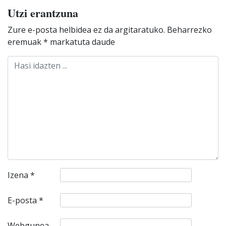
Utzi erantzuna
Zure e-posta helbidea ez da argitaratuko.
Beharrezko
eremuak
*
markatuta daude
Izena
*
E-posta
*
Webgunea