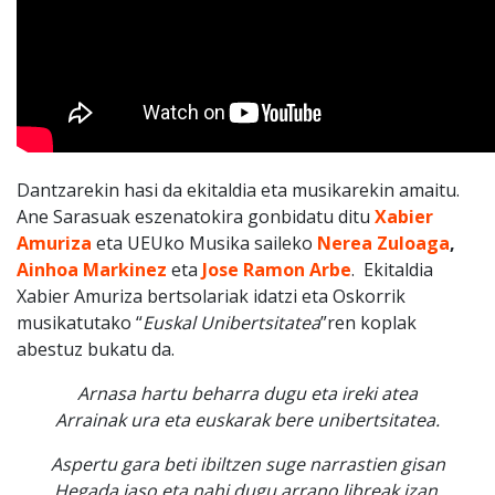
Dantzarekin hasi da ekitaldia eta musikarekin amaitu.
Ane Sarasuak eszenatokira gonbidatu ditu
Xabier
Amuriza
eta UEUko Musika saileko
Nerea Zuloaga
,
Ainhoa Markinez
eta
Jose Ramon Arbe
. Ekitaldia
Xabier Amuriza bertsolariak idatzi eta Oskorrik
musikatutako “
Euskal Unibertsitatea
”ren koplak
abestuz bukatu da.
Arnasa hartu beharra dugu eta ireki atea
Arrainak ura eta euskarak bere unibertsitatea.
Aspertu gara beti ibiltzen suge narrastien gisan
Hegada jaso eta nahi dugu arrano libreak izan.