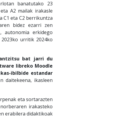
arlotan banatutako 23
 eta A2 mailak irakasle
ta C1 eta C2 berrikuntza
aren bidez ezarri zen
a, autonomia erkidego
 2023ko urritik 2024ko
ntzitsu bat jarri du
tware libreko Moodle
kas-ibilbide estandar
n daitekeena, ikasleen
rpenak eta sortarazten
, norberaren irakasteko
n erabilera didaktikoak