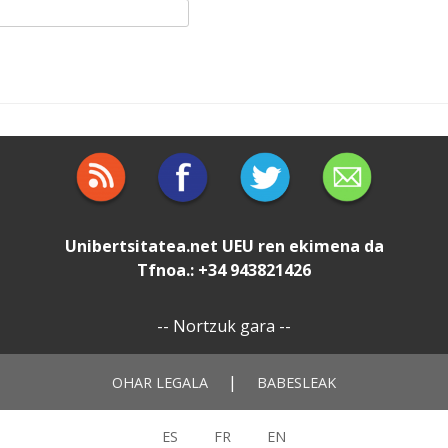
Unibertsitatea.net
UEU
ren ekimena da
Tfnoa.: +34 943821426
--
Nortzuk gara
--
|
OHAR LEGALA
BABESLEAK
ES
FR
EN