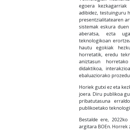
egoera kezkagarriak 
adibidez, testuinguru h
presentzialitatearen a
sistemak eskura duen 
aberatsa, ezta uga
teknologikoan erortze
hautu egokiak hezku
horretatik, eredu tek
aniztasun horretako
didaktikoa, interakzi
ebaluaziorako prozedur
Horiek gutxi ez eta ke
joera. Diru publikoa g
pribatutasuna errald
publikoetako teknologia
Bestalde ere, 2022k
argitara BOEn. Horrek 