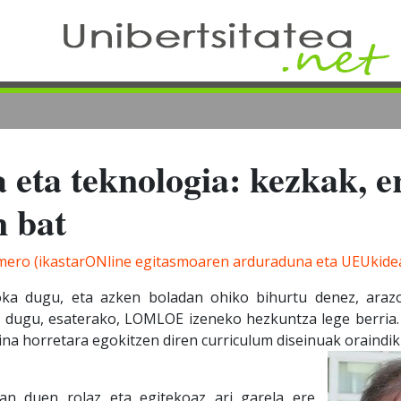
 eta teknologia: kezkak, 
n bat
ero (ikastarONline egitasmoaren arduraduna eta UEUkide
joka dugu, eta azken boladan ohiko bihurtu denez, araz
 dugu, esaterako, LOMLOE izeneko hezkuntza lege berria. 
na horretara egokitzen diren curriculum diseinuak oraindik
an duen rolaz eta egitekoaz ari garela ere,