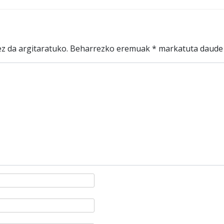
z da argitaratuko.
Beharrezko eremuak
*
markatuta daude