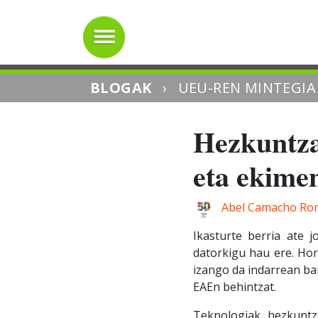
BLOGAK
›
UEU-REN MINTEGIA
Hezkuntza
eta ekime
Abel Camacho Rom
Ikasturte berria ate 
datorkigu hau ere. Hor
izango da indarrean bai
EAEn behintzat.
Teknologiak hezkuntz