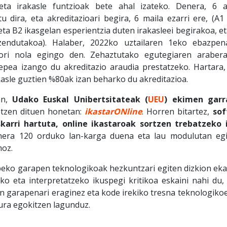
eta irakasle funtzioak bete ahal izateko. Denera, 6 
u dira, eta akreditazioari begira, 6 maila ezarri ere, (A1
eta B2 ikasgelan esperientzia duten irakasleei begirakoa, e
zendutakoa). Halaber, 2022ko uztailaren 1eko ebazpen
hori nola egingo den. Zehaztutako egutegiaren araber
epea izango du akreditazio araudia prestatzeko. Hartara,
kasle guztien %80ak izan beharko du akreditazioa.
an,
Udako Euskal Unibertsitateak (
UEU
) ekimen garra
etzen dituen honetan:
ikastarONline
. Horren bitartez,
sof
skarri hartuta, online ikastaroak sortzen trebatzeko i
nera 120 orduko lan-karga duena eta lau modulutan egi
moz.
eko garapen teknologikoak hezkuntzari egiten dizkion eka
ko eta interpretatzeko ikuspegi kritikoa eskaini nahi du
en garapenari eraginez eta kode irekiko tresna teknologikoe
ura egokitzen lagunduz.