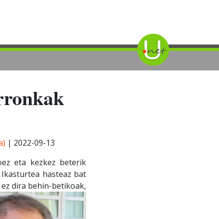
erronkak
a)
|
2022-09-13
oez eta kezkez beterik
Ikasturtea hasteaz bat
 ez dira behin-betikoak,