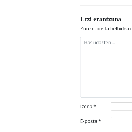
Utzi erantzuna
Zure e-posta helbidea e
Izena
*
E-posta
*