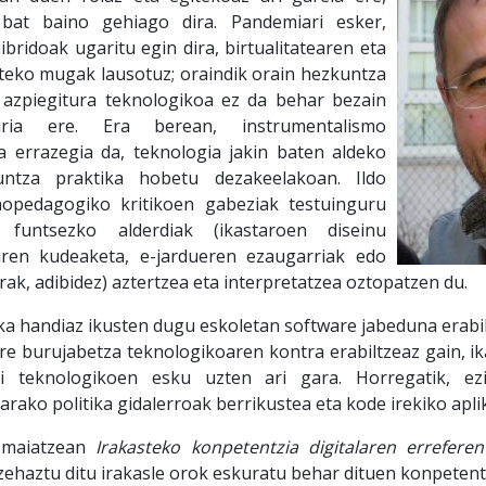
bat baino gehiago dira. Pandemiari esker,
ibridoak ugaritu egin dira, birtualitatearen eta
rteko mugak lausotuz; oraindik orain hezkuntza
azpiegitura teknologikoa ez da behar bezain
ria ere. Era berean, instrumentalismo
a errazegia da, teknologia jakin baten aldeko
ntza praktika hobetu dezakeelakoan. Ildo
nopedagogiko kritikoen gabeziak testuinguru
 funtsezko alderdiak (ikastaroen diseinu
oaren kudeaketa, e-jardueren ezaugarriak edo
ak, adibidez) aztertzea eta interpretatzea oztopatzen du.
zka handiaz ikusten dugu eskoletan software jabeduna erabil
ure burujabetza teknologikoaren kontra erabiltzeaz gain, ik
oi teknologikoen esku uzten ari gara. Horregatik, e
rako politika gidalerroak berrikustea eta kode irekiko apli
o maiatzean
Irakasteko konpetentzia digitalaren errefere
zehaztu ditu irakasle orok eskuratu behar dituen konpetentz