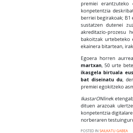
premiei erantzuteko 
konpetentzia deskribat
berriei begirakoak; B1 
sustatzen dutenei zu
akreditazio-prozesu 
bakoitzak urtebeteko 
ekainera bitartean, ira
Egoera horren aurre
martxan
, 50 urte bet
ikasgela birtuala eu
bat diseinatu du
, de
premiei egokitzeko as
IkastarONline
k
etengab
dituen arazoak ulertze
konpetentzia digitalar
norberaren testuingur
POSTED IN
SAILKATU GABEA