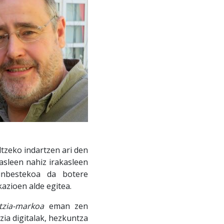
tzeko indartzen ari den
asleen nahiz irakasleen
zinbestekoa da botere
kazioen alde egitea.
ntzia-markoa
eman zen
ia digitalak, hezkuntza