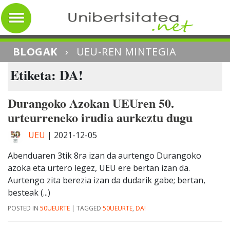
BLOGAK
›
UEU-REN MINTEGIA
Etiketa: DA!
Durangoko Azokan UEUren 50.
urteurreneko irudia aurkeztu dugu
UEU
|
2021-12-05
Abenduaren 3tik 8ra izan da aurtengo Durangoko
azoka eta urtero legez, UEU ere bertan izan da.
Aurtengo zita berezia izan da dudarik gabe; bertan,
besteak (...)
POSTED IN
50UEURTE
|
TAGGED
50UEURTE
,
DA!