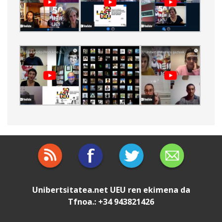
Unibertsitatea.net
UEU
ren ekimena da
Tfnoa.: +34 943821426