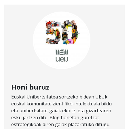
Honi buruz
Euskal Unibertsitatea sortzeko bidean UEUk
euskal komunitate zientifiko-intelektuala bildu
eta unibertsitate-gaiak ekoitzi eta gizartearen
esku jartzen ditu. Blog honetan guretzat
estrategikoak diren gaiak plazaratuko ditugu.