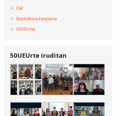
DA!
Bazkidetza kanpaina
50UEUrte
50UEUrte iruditan