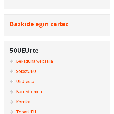
Bazkide egin zaitez
50UEUrte
Bekaduna websaila
SolastUEU
UEUfesta
Barredromoa
Korrika
TopatUEU