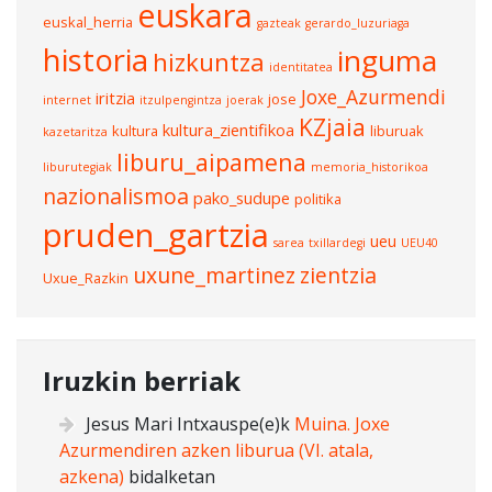
euskara
euskal_herria
gazteak
gerardo_luzuriaga
historia
inguma
hizkuntza
identitatea
Joxe_Azurmendi
iritzia
jose
internet
itzulpengintza
joerak
KZjaia
kultura_zientifikoa
kultura
liburuak
kazetaritza
liburu_aipamena
liburutegiak
memoria_historikoa
nazionalismoa
pako_sudupe
politika
pruden_gartzia
ueu
sarea
txillardegi
UEU40
uxune_martinez
zientzia
Uxue_Razkin
Iruzkin berriak
Jesus Mari Intxauspe
(e)k
Muina. Joxe
Azurmendiren azken liburua (VI. atala,
azkena)
bidalketan