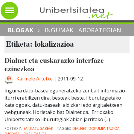
BLOGAK
›
INGUMAK LABORATEGIAN
Etiketa: lokalizazioa
Dialnet eta euskarazko interfaze
ezinezkoa
Karmele Artetxe
|
2011-09-12
Inguma datu-basea eguneratzeko zenbait informazio-
iturri erabiltzen dira, besteak beste, liburutegietako
katalogoak, datu-baseak, aldizkari edo argitaletxeen
webguneak. Horietako bat Dialnet da. Errioxako
Unibertsitateko liburutegiak abian jarritako (...)
POSTED IN
SAILKATUGABEAK
|
TAGGED
DIALNET
,
DOKUMENTAZIOA
,
EUSKARA
,
LOKALIZAZIOA