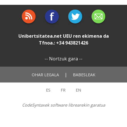
Unibertsitatea.net
UEU
ren ekimena da
Tfnoa.: +34 943821426
--
Nortzuk gara
--
|
OHAR LEGALA
BABESLEAK
ES
FR
EN
CodeSyntaxek software librearekin garatua