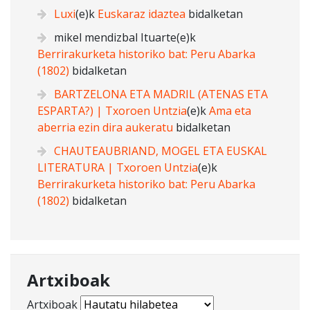
Luxi
(e)k
Euskaraz idaztea
bidalketan
mikel mendizbal Ituarte
(e)k
Berrirakurketa historiko bat: Peru Abarka
(1802)
bidalketan
BARTZELONA ETA MADRIL (ATENAS ETA
ESPARTA?) | Txoroen Untzia
(e)k
Ama eta
aberria ezin dira aukeratu
bidalketan
CHAUTEAUBRIAND, MOGEL ETA EUSKAL
LITERATURA | Txoroen Untzia
(e)k
Berrirakurketa historiko bat: Peru Abarka
(1802)
bidalketan
Artxiboak
Artxiboak