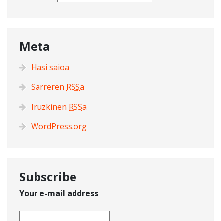
Meta
Hasi saioa
Sarreren
RSS
a
Iruzkinen
RSS
a
WordPress.org
Subscribe
Your e-mail address