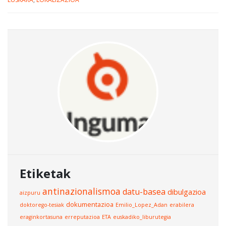
Etiketak
antinazionalismoa
datu-basea
dibulgazioa
aizpuru
dokumentazioa
doktorego-tesiak
Emilio_Lopez_Adan
erabilera
eraginkortasuna
erreputazioa
ETA
euskadiko_liburutegia