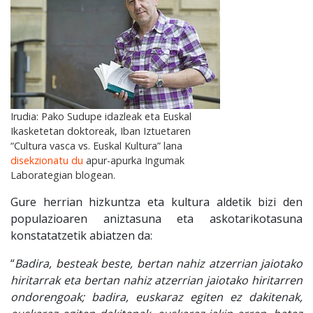
Irudia: Pako Sudupe idazleak eta Euskal
Ikasketetan doktoreak, Iban Iztuetaren
“Cultura vasca vs. Euskal Kultura” lana
disekzionatu du
apur-apurka Ingumak
Laborategian blogean.
Gure herrian hizkuntza eta kultura aldetik bizi den
populazioaren aniztasuna eta askotarikotasuna
konstatatzetik abiatzen da:
“
Badira, besteak beste, bertan nahiz atzerrian jaiotako
hiritarrak eta bertan nahiz atzerrian jaiotako hiritarren
ondorengoak; badira, euskaraz egiten ez dakitenak,