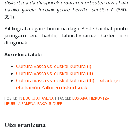
diskurtsoa da diasporek erdararen erbestea utzi ahala
hasiko garela incolak geure herriko sentitzen
” (350-
351).
Bibliografia ugariz hornitua dago. Beste hainbat puntu
jakingarri ere baditu, labur-beharrez bazter utzi
ditugunak.
Aurreko atalak:
Cultura vasca vs. euskal kultura (I)
Cultura vasca vs. euskal kultura (II)
Cultura vasca vs. euskal kultura (III): Txilladergi
eta Ramón Zalloren diskurtsoak
POSTED IN
LIBURU AIPAMENA
|
TAGGED
EUSKARA
,
HIZKUNTZA
,
LIBURU_AIPAMENA
,
PAKO_SUDUPE
Utzi erantzuna