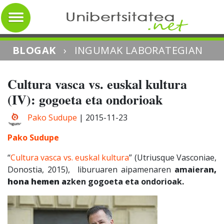
BLOGAK
›
INGUMAK LABORATEGIAN
Cultura vasca vs. euskal kultura
(IV): gogoeta eta ondorioak
Pako Sudupe
|
2015-11-23
Pako Sudupe
“
Cultura vasca vs. euskal kultura
” (Utriusque Vasconiae,
Donostia, 2015), liburuaren aipamenaren
amaiera
n,
hona hemen
a
zken gogoeta eta ondorioak.