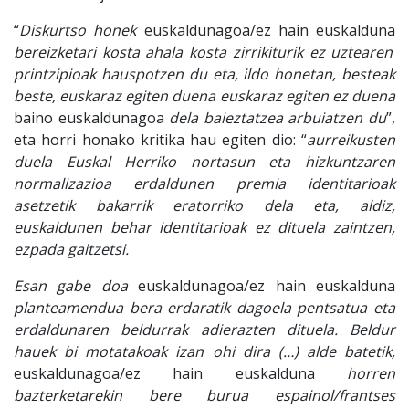
“
Diskurtso honek
euskaldunagoa/ez hain euskalduna
bereizketari kosta ahala kosta zirrikiturik ez uztearen
printzipioak hauspotzen du eta, ildo honetan, besteak
beste, euskaraz egiten duena euskaraz egiten ez duena
baino euskaldunagoa
dela baieztatzea arbuiatzen du
”,
eta horri honako kritika hau egiten dio: “
aurreikusten
duela Euskal Herriko nortasun eta hizkuntzaren
normalizazioa erdaldunen premia identitarioak
asetzetik bakarrik eratorriko dela eta, aldiz,
euskaldunen behar identitarioak ez dituela zaintzen,
ezpada gaitzetsi.
Esan gabe doa
euskaldunagoa/ez hain euskalduna
planteamendua bera erdaratik dagoela pentsatua eta
erdaldunaren beldurrak adierazten dituela. Beldur
hauek bi motatakoak izan ohi dira (…) alde batetik,
euskaldunagoa/ez hain euskalduna
horren
bazterketarekin bere burua espainol/frantses