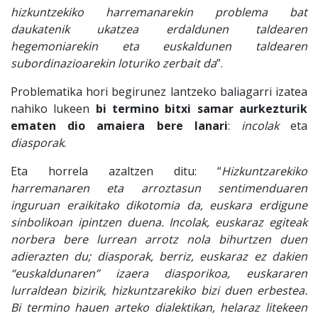
hizkuntzekiko harremanarekin problema bat
daukatenik ukatzea erdaldunen taldearen
hegemoniarekin eta euskaldunen taldearen
subordinazioarekin loturiko zerbait da
”.
Problematika hori begirunez lantzeko baliagarri izatea
nahiko lukeen
bi termino bitxi samar aurkezturik
ematen dio amaiera bere lanari
:
incolak
eta
diasporak
.
Eta horrela azaltzen ditu: “
Hizkuntzarekiko
harremanaren eta arroztasun sentimenduaren
inguruan eraikitako dikotomia da, euskara erdigune
sinbolikoan ipintzen duena. Incolak, euskaraz egiteak
norbera bere lurrean arrotz nola bihurtzen duen
adierazten du; diasporak, berriz, euskaraz ez dakien
“euskaldunaren” izaera diasporikoa, euskararen
lurraldean bizirik, hizkuntzarekiko bizi duen erbestea.
Bi termino hauen arteko dialektikan, helaraz litekeen