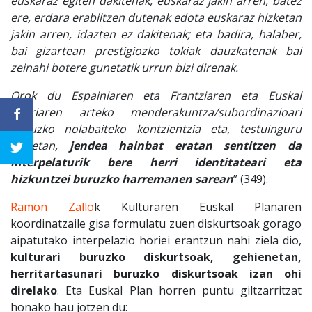
euskaraz egiten dakitenak, euskaraz jakin arren, batez
ere, erdara erabiltzen dutenak edota euskaraz hizketan
jakin arren, idazten ez dakitenak; eta badira, halaber,
bai gizartean prestigiozko tokiak dauzkatenak bai
zeinahi botere gunetatik urrun bizi direnak.
Orok du Espainiaren eta Frantziaren eta Euskal
Herriaren arteko menderakuntza/subordinazioari
buruzko nolabaiteko kontzientzia eta, testuinguru
honetan,
jendea hainbat eratan sentitzen da
interpelaturik bere herri identitateari eta
hizkuntzei buruzko harremanen sarean
” (349).
Ramon Zallo
k Kulturaren Euskal Planaren
koordinatzaile gisa formulatu zuen diskurtsoak gorago
aipatutako interpelazio horiei erantzun nahi ziela dio,
kulturari buruzko diskurtsoak, gehienetan,
herritartasunari buruzko diskurtsoak izan ohi
direlako
. Eta Euskal Plan horren puntu giltzarritzat
honako hau jotzen du: