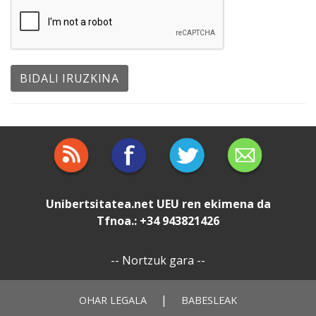
Unibertsitatea.net
UEU
ren ekimena da
Tfnoa.: +34 943821426
--
Nortzuk gara
--
|
OHAR LEGALA
BABESLEAK