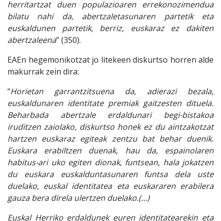
herritartzat duen populazioaren errekonozimendua
bilatu nahi da, abertzaletasunaren partetik eta
euskaldunen partetik, berriz, euskaraz ez dakiten
abertzaleena
” (350).
EAEn hegemonikotzat jo litekeen diskurtso horren alde
makurrak zein dira:
“
Horietan garrantzitsuena da, adierazi bezala,
euskaldunaren identitate premiak gaitzesten dituela.
Beharbada abertzale erdaldunari begi-bistakoa
iruditzen zaiolako, diskurtso honek ez du aintzakotzat
hartzen euskaraz egiteak zentzu bat behar duenik.
Euskara erabiltzen duenak, hau da, espainolaren
habitus-ari uko egiten dionak, funtsean, hala jokatzen
du euskara euskalduntasunaren funtsa dela uste
duelako, euskal identitatea eta euskararen erabilera
gauza bera direla ulertzen duelako.(…)
Euskal Herriko erdaldunek euren identitatearekin eta