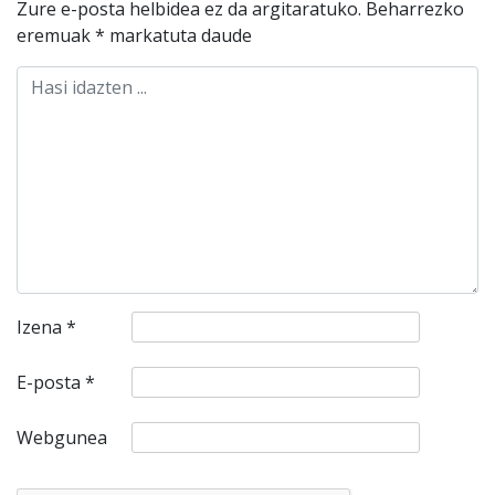
Zure e-posta helbidea ez da argitaratuko.
Beharrezko
eremuak
*
markatuta daude
Izena
*
E-posta
*
Webgunea