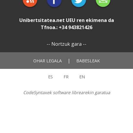
Unibertsitatea.net
UEU
ren ekimena da
Tfnoa.: +34 943821426
--
Nortzuk gara
--
|
OHAR LEGALA
BABESLEAK
ES
FR
EN
CodeSyntaxek software librearekin garatua