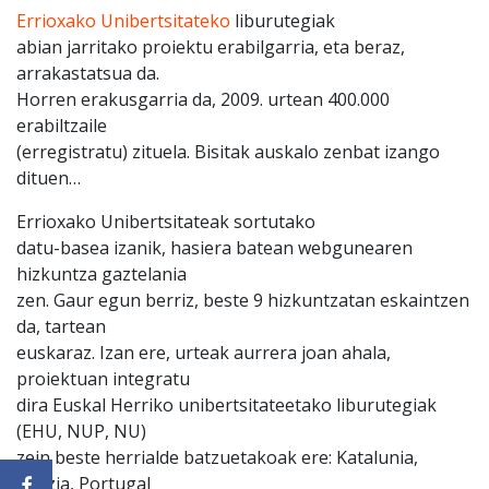
Errioxako Unibertsitateko
liburutegiak
abian jarritako proiektu erabilgarria, eta beraz,
arrakastatsua da.
Horren erakusgarria da, 2009. urtean 400.000
erabiltzaile
(erregistratu) zituela. Bisitak auskalo zenbat izango
dituen…
Errioxako Unibertsitateak sortutako
datu-basea izanik, hasiera batean webgunearen
hizkuntza gaztelania
zen. Gaur egun berriz, beste 9 hizkuntzatan eskaintzen
da, tartean
euskaraz. Izan ere, urteak aurrera joan ahala,
proiektuan integratu
dira Euskal Herriko unibertsitateetako liburutegiak
(EHU, NUP, NU)
zein beste herrialde batzuetakoak ere: Katalunia,
Galizia, Portugal