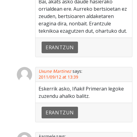
Bai, akats asko daude hasierako
orrialdean ere. Aurreko bertsioetan ez
zeuden, bertsioaren aldaketaren
eragina dira, nonbait. Erantzule
teknikoa ezagutzen dut, ohartuko dut.
ERANTZUN
Uxune Martinez
says:
2011/09/12 at 13:39
Eskerrik asko, Iñaki! Primeran legoke
zuzendu ahalko balitz.
ERANTZUN
karmele
says: