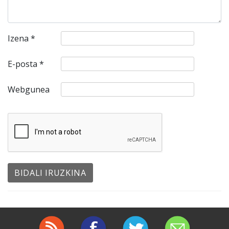
Izena
*
E-posta
*
Webgunea