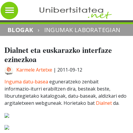
BLOGAK
›
INGUMAK LABORATEGIAN
Dialnet eta euskarazko interfaze
ezinezkoa
Karmele Artetxe
|
2011-09-12
Inguma datu-basea
eguneratzeko zenbait
informazio-iturri erabiltzen dira, besteak beste,
liburutegietako katalogoak, datu-baseak, aldizkari edo
argitaletxeen webguneak. Horietako bat
Dialnet
da.