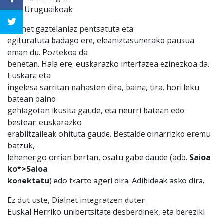
zein Uruguaikoak.
Dialnet gaztelaniaz pentsatuta eta
egituratuta badago ere, eleaniztasunerako pausua
eman du. Poztekoa da
benetan. Hala ere, euskarazko interfazea ezinezkoa da.
Euskara eta
ingelesa sarritan nahasten dira, baina, tira, hori leku
batean baino
gehiagotan ikusita gaude, eta neurri batean edo
bestean euskarazko
erabiltzaileak ohituta gaude. Bestalde oinarrizko eremu
batzuk,
lehenengo orrian bertan, osatu gabe daude (adb.
Saioa
ko*>Saioa
konektatu
) edo txarto ageri dira. Adibideak asko dira.
Ez dut uste, Dialnet integratzen duten
Euskal Herriko unibertsitate desberdinek, eta bereziki