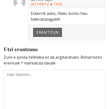
2011/09/12 at 14:02
Eskerrik asko, Iñaki, kontu hau
bideratzeagatik!
ERANTZUN
Utzi erantzuna
Zure e-posta helbidea ez da argitaratuko.
Beharrezko
eremuak
*
markatuta daude