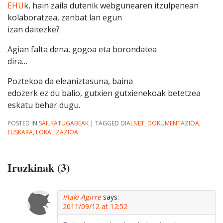
EHU
k, hain zaila dutenik webgunearen itzulpenean
kolaboratzea, zenbat lan egun
izan daitezke?
Agian falta dena, gogoa eta borondatea
dira…
Poztekoa da eleaniztasuna, baina
edozerk ez du balio, gutxien gutxienekoak betetzea
eskatu behar dugu.
POSTED IN
SAILKATUGABEAK
|
TAGGED
DIALNET
,
DOKUMENTAZIOA
,
EUSKARA
,
LOKALIZAZIOA
Iruzkinak (3)
Iñaki Agirre
says:
2011/09/12 at 12:52