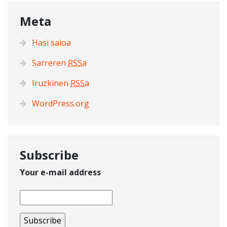
Meta
Hasi saioa
Sarreren
RSS
a
Iruzkinen
RSS
a
WordPress.org
Subscribe
Your e-mail address