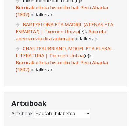
mikel mendizbal Ituarte
(e)k
Berrirakurketa historiko bat: Peru Abarka
(1802)
bidalketan
BARTZELONA ETA MADRIL (ATENAS ETA
ESPARTA?) | Txoroen Untzia
(e)k
Ama eta
aberria ezin dira aukeratu
bidalketan
CHAUTEAUBRIAND, MOGEL ETA EUSKAL
LITERATURA | Txoroen Untzia
(e)k
Berrirakurketa historiko bat: Peru Abarka
(1802)
bidalketan
Artxiboak
Artxiboak