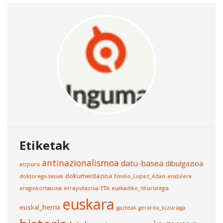
Etiketak
antinazionalismoa
datu-basea
dibulgazioa
aizpuru
dokumentazioa
doktorego-tesiak
Emilio_Lopez_Adan
erabilera
eraginkortasuna
erreputazioa
ETA
euskadiko_liburutegia
euskara
euskal_herria
gazteak
gerardo_luzuriaga