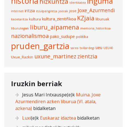
historia
inguma
hizkuntza
identitatea
Joxe_Azurmendi
iritzia
jose
internet
itzulpengintza
joerak
KZjaia
kultura_zientifikoa
kultura
liburuak
kazetaritza
liburu_aipamena
liburutegiak
memoria_historikoa
nazionalismoa
pako_sudupe
politika
pruden_gartzia
ueu
sarea
txillardegi
UEU40
uxune_martinez
zientzia
Uxue_Razkin
Iruzkin berriak
Jesus Mari Intxauspe
(e)k
Muina. Joxe
Azurmendiren azken liburua (VI. atala,
azkena)
bidalketan
Luxi
(e)k
Euskaraz idaztea
bidalketan