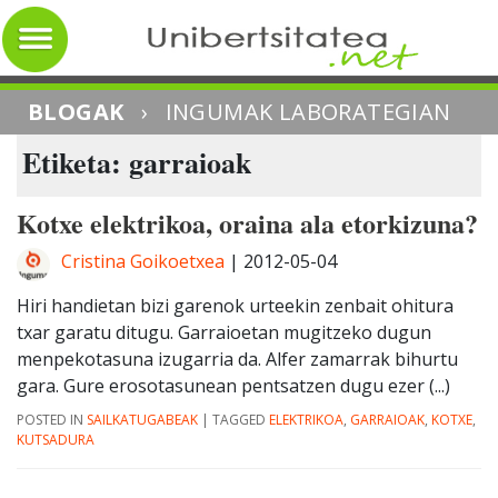
BLOGAK
›
INGUMAK LABORATEGIAN
Etiketa: garraioak
Kotxe elektrikoa, oraina ala etorkizuna?
Cristina Goikoetxea
|
2012-05-04
Hiri handietan bizi garenok urteekin zenbait ohitura
txar garatu ditugu. Garraioetan mugitzeko dugun
menpekotasuna izugarria da. Alfer zamarrak bihurtu
gara. Gure erosotasunean pentsatzen dugu ezer (...)
POSTED IN
SAILKATUGABEAK
|
TAGGED
ELEKTRIKOA
,
GARRAIOAK
,
KOTXE
,
KUTSADURA