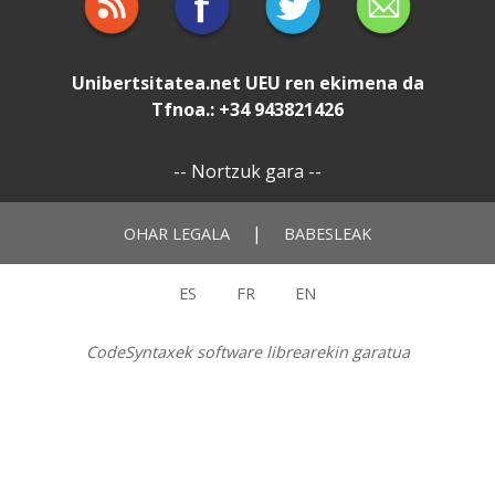
Unibertsitatea.net
UEU
ren ekimena da
Tfnoa.: +34 943821426
--
Nortzuk gara
--
|
OHAR LEGALA
BABESLEAK
ES
FR
EN
CodeSyntaxek software librearekin garatua