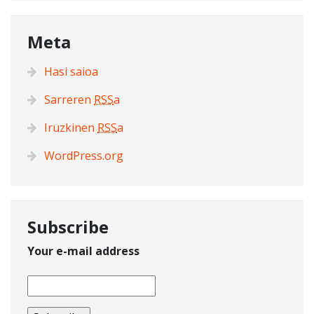
Meta
Hasi saioa
Sarreren
RSS
a
Iruzkinen
RSS
a
WordPress.org
Subscribe
Your e-mail address