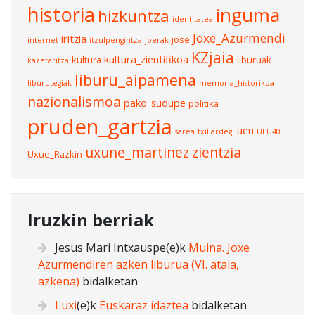
historia
inguma
hizkuntza
identitatea
Joxe_Azurmendi
iritzia
jose
internet
itzulpengintza
joerak
KZjaia
kultura_zientifikoa
kultura
liburuak
kazetaritza
liburu_aipamena
liburutegiak
memoria_historikoa
nazionalismoa
pako_sudupe
politika
pruden_gartzia
ueu
sarea
txillardegi
UEU40
uxune_martinez
zientzia
Uxue_Razkin
Iruzkin berriak
Jesus Mari Intxauspe
(e)k
Muina. Joxe
Azurmendiren azken liburua (VI. atala,
azkena)
bidalketan
Luxi
(e)k
Euskaraz idaztea
bidalketan