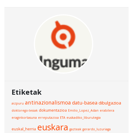
Etiketak
antinazionalismoa
datu-basea
dibulgazioa
aizpuru
dokumentazioa
doktorego-tesiak
Emilio_Lopez_Adan
erabilera
eraginkortasuna
erreputazioa
ETA
euskadiko_liburutegia
euskara
euskal_herria
gazteak
gerardo_luzuriaga