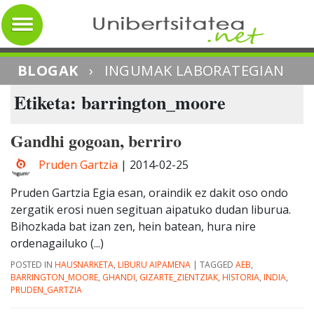
BLOGAK
›
INGUMAK LABORATEGIAN
Etiketa: barrington_moore
Gandhi gogoan, berriro
Pruden Gartzia
|
2014-02-25
Pruden Gartzia Egia esan, oraindik ez dakit oso ondo
zergatik erosi nuen segituan aipatuko dudan liburua.
Bihozkada bat izan zen, hein batean, hura nire
ordenagailuko (...)
POSTED IN
HAUSNARKETA
,
LIBURU AIPAMENA
|
TAGGED
AEB
,
BARRINGTON_MOORE
,
GHANDI
,
GIZARTE_ZIENTZIAK
,
HISTORIA
,
INDIA
,
PRUDEN_GARTZIA