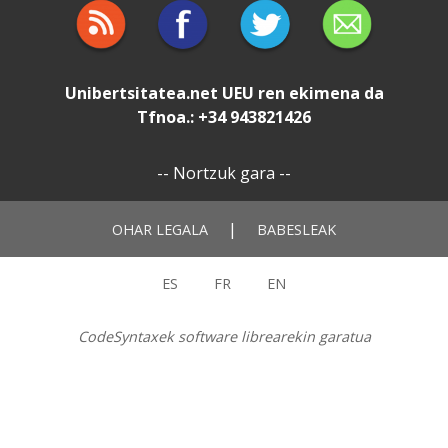
Unibertsitatea.net
UEU
ren ekimena da
Tfnoa.: +34 943821426
--
Nortzuk gara
--
|
OHAR LEGALA
BABESLEAK
ES
FR
EN
CodeSyntaxek software librearekin garatua