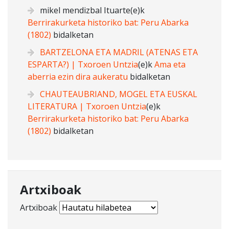
mikel mendizbal Ituarte
(e)k
Berrirakurketa historiko bat: Peru Abarka
(1802)
bidalketan
BARTZELONA ETA MADRIL (ATENAS ETA
ESPARTA?) | Txoroen Untzia
(e)k
Ama eta
aberria ezin dira aukeratu
bidalketan
CHAUTEAUBRIAND, MOGEL ETA EUSKAL
LITERATURA | Txoroen Untzia
(e)k
Berrirakurketa historiko bat: Peru Abarka
(1802)
bidalketan
Artxiboak
Artxiboak