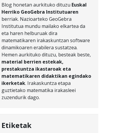
Blog honetan aurkituko dituzu
Euskal
Herriko GeoGebra Institutuaren
berriak. Nazioarteko GeoGebra
Institutua mundu mailako elkartea da
eta haren helburuak dira
matematikaren irakaskuntzan software
dinamikoaren erabilera sustatzea.
Hemen aurkituko dituzu, besteak beste,
material berrien estekak,
prestakuntza ikastaroak eta
matematikaren didaktikan egindako
ikerketak
. Irakaskuntza etapa
guztietako matematika irakasleei
zuzendurik dago.
Etiketak