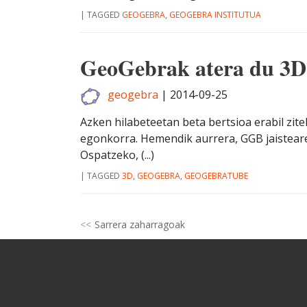
|
TAGGED
GEOGEBRA
,
GEOGEBRA INSTITUTUA
GeoGebrak atera du 3D 
geogebra
|
2014-09-25
Azken hilabeteetan beta bertsioa erabil zit
egonkorra. Hemendik aurrera, GGB jaistearek
Ospatzeko, (...)
|
TAGGED
3D
,
GEOGEBRA
,
GEOGEBRATUBE
Sarrera zaharragoak