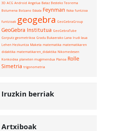
3D
ACG
Android
Angelua
Bataz Besteko Teorema
Feynman
Bolumena
Bolzano
Eskala
fisika
funtzioa
geogebra
funtzioak
GeoGebraGroup
GeoGebra Institutua
GeoGebraTube
Gorputz geometrikoa
Gradu Bukaerako Lana
Irudi laua
Lehen Hezkuntza
Maketa
matematika
matematikaren
didaktika
matematikaren_didaktika
Nikomedesen
Rolle
Konkoidea
planeten mugimendua
Planoa
Simetria
trigonometria
Iruzkin berriak
Artxiboak