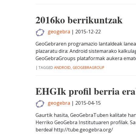
2016ko berrikuntzak
geogebra
|
2015-12-22
GeoGebraren programazio lantaldeak lanean 
plazaratu dira: Android sistemarako kalkul
GeoGebraGroups plataformak aukera ematen 
|
TAGGED
ANDROID
,
GEOGEBRAGROUP
EHGIk profil berria er
geogebra
|
2015-04-15
Gaurtik hasita, GeoGebraTuben kalitate han
Herriko GeoGebra Institutuaren profilak. S
berdea! http://tube.geogebra.org/