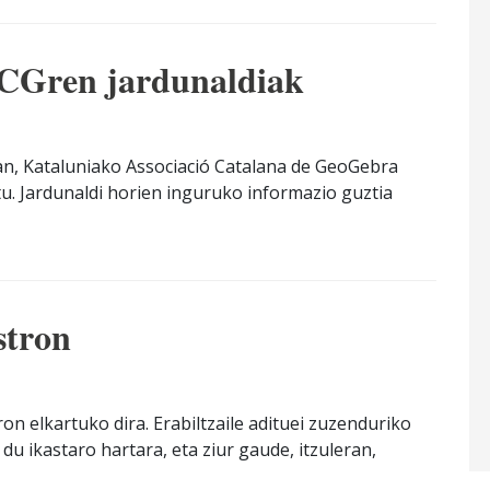
ACGren jardunaldiak
an, Kataluniako Associació Catalana de GeoGebra
tu. Jardunaldi horien inguruko informazio guztia
stron
 elkartuko dira. Erabiltzaile adituei zuzenduriko
du ikastaro hartara, eta ziur gaude, itzuleran,