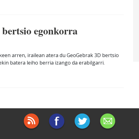
bertsio egonkorra
ekeen arren, irailean atera du GeoGebrak 3D bertsio
in batera leiho berria izango da erabilgarri.