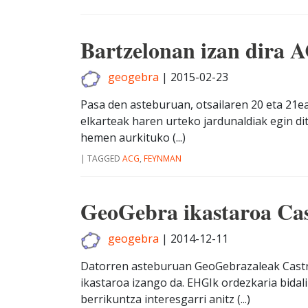
Bartzelonan izan dira 
geogebra
|
2015-02-23
Pasa den asteburuan, otsailaren 20 eta 21e
elkarteak haren urteko jardunaldiak egin di
hemen aurkituko (...)
|
TAGGED
ACG
,
FEYNMAN
GeoGebra ikastaroa Ca
geogebra
|
2014-12-11
Datorren asteburuan GeoGebrazaleak Castron
ikastaroa izango da. EHGIk ordezkaria bidali 
berrikuntza interesgarri anitz (...)