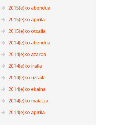
2015(e)ko abendua
2015(e)ko apirila
2015(e)ko otsaila
2014(e)ko abendua
2014(e)ko azaroa
2014(e)ko iraila
2014(e)ko uztaila
2014(e)ko ekaina
2014(e)ko maiatza
2014(e)ko apirila