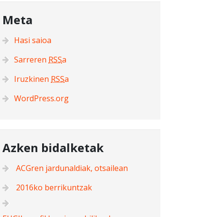
Meta
Hasi saioa
Sarreren
RSS
a
Iruzkinen
RSS
a
WordPress.org
Azken bidalketak
ACGren jardunaldiak, otsailean
2016ko berrikuntzak