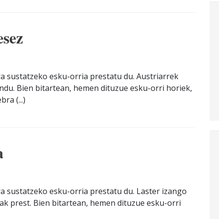
esez
a sustatzeko esku-orria prestatu du. Austriarrek
ndu. Bien bitartean, hemen dituzue esku-orri horiek,
ra (...)
a
a sustatzeko esku-orria prestatu du. Laster izango
ak prest. Bien bitartean, hemen dituzue esku-orri