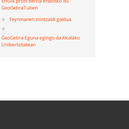
EHGIk profil berria erabiliko du
GeoGebraTuben
Feynmanen mintzaldi galdua
GeoGebra Eguna egingo da Alcaláko
Unibertsitatean