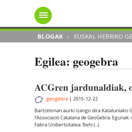
BLOGAK
›
EUSKAL HERRIKO G
Egilea:
geogebra
ACGren jardunaldiak, o
geogebra
|
2015-12-22
Bartzelonan aurki izango dira Kataluniako G
l’Associació Catalana de GeoGebra. Egunak:
Fabra Unibertsitatea. Behi (...)