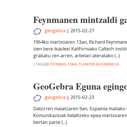
Feynmanen mintzaldi g
geogebra
|
2015-02-27
1964ko martxoaren 13an, Richard Feynman
zien bere ikasleei Kaliforniako Caltech ins
grabatu zen arren, arbelari ateratako (...)
|
TAGGED
FEYNMAN
,
FISIKA
,
PLANETEN MUGIMENDUA
GeoGebra Eguna egingo 
geogebra
|
2015-02-23
Datorren maiatzaren 9an, Espainia mailako
Komunikazioak bidaltzeko epea martxoaren 
bertan parte (...)