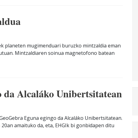
aldua
ek planeten mugimenduari buruzko mintzaldia eman
titutuan. Mintzaldiaren soinua magnetofono batean
da Alcaláko Unibertsitatean
 GeoGebra Eguna egingo da Alcaláko Unibertsitatean.
20an amaituko da, eta, EHGIk bi gonbidapen ditu