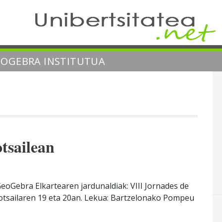
EOGEBRA INSTITUTUA
tsailean
eoGebra Elkartearen jardunaldiak: VIII Jornades de
 otsailaren 19 eta 20an. Lekua: Bartzelonako Pompeu