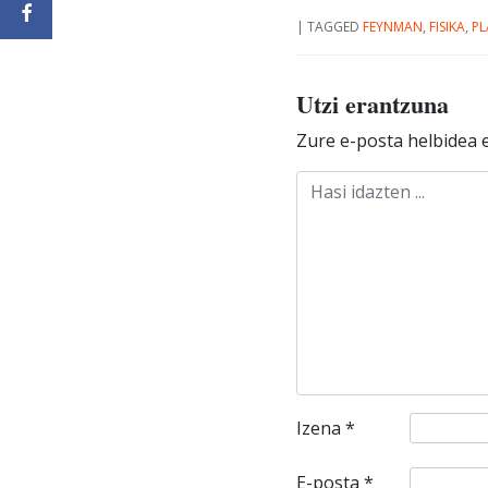
|
TAGGED
FEYNMAN
,
FISIKA
,
P
Utzi erantzuna
Zure e-posta helbidea e
Izena
*
E-posta
*