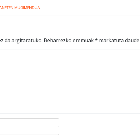
LANETEN MUGIMENDUA
z da argitaratuko.
Beharrezko eremuak
*
markatuta daude