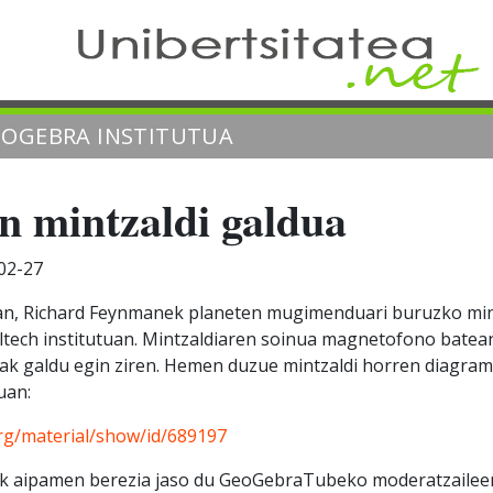
EOGEBRA INSTITUTUA
 mintzaldi galdua
02-27
n, Richard Feynmanek planeten mugimenduari buruzko min
Caltech institutuan. Mintzaldiaren soinua magnetofono batea
iak galdu egin ziren. Hemen duzue mintzaldi horren diagram
uan:
rg/material/show/id/689197
nek aipamen berezia jaso du GeoGebraTubeko moderatzaileen