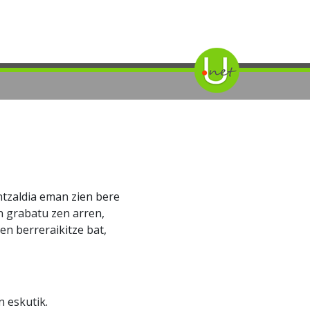
tzaldia eman zien bere
n grabatu zen arren,
en berreraikitze bat,
 eskutik.