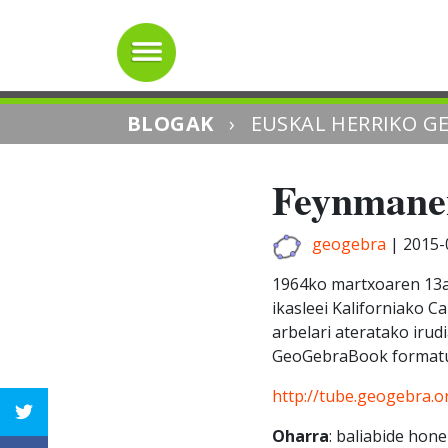
BLOGAK
›
EUSKAL HERRIKO G
Feynmanen
geogebra
|
2015-
1964ko martxoaren 13a
ikasleei Kaliforniako 
arbelari ateratako irud
GeoGebraBook format
http://tube.geogebra.o
Oharra
: baliabide ho