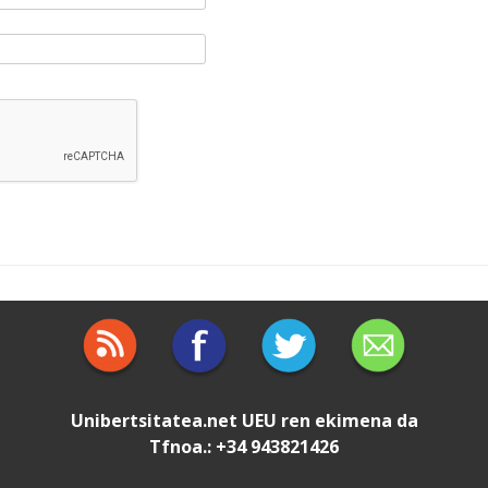
Unibertsitatea.net
UEU
ren ekimena da
Tfnoa.: +34 943821426