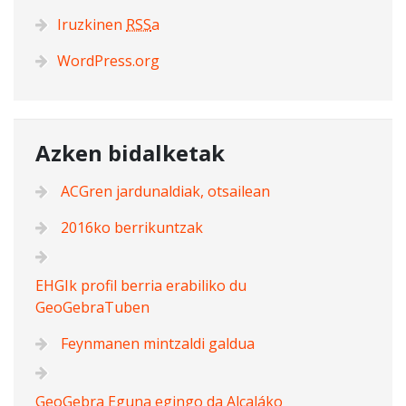
Iruzkinen
RSS
a
WordPress.org
Azken bidalketak
ACGren jardunaldiak, otsailean
2016ko berrikuntzak
EHGIk profil berria erabiliko du
GeoGebraTuben
Feynmanen mintzaldi galdua
GeoGebra Eguna egingo da Alcaláko