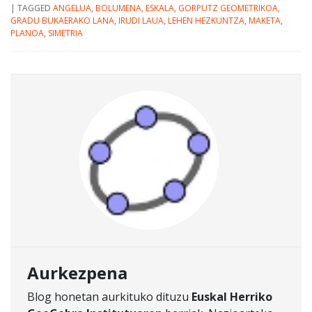
|
TAGGED
ANGELUA
,
BOLUMENA
,
ESKALA
,
GORPUTZ GEOMETRIKOA
,
GRADU BUKAERAKO LANA
,
IRUDI LAUA
,
LEHEN HEZKUNTZA
,
MAKETA
,
PLANOA
,
SIMETRIA
Aurkezpena
Blog honetan aurkituko dituzu
Euskal Herriko