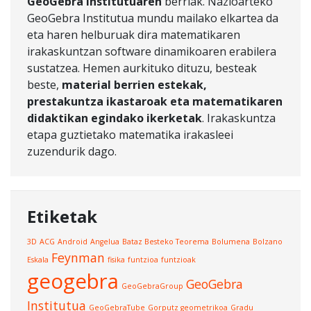
GeoGebra Institutuaren
berriak. Nazioarteko
GeoGebra Institutua mundu mailako elkartea da
eta haren helburuak dira matematikaren
irakaskuntzan software dinamikoaren erabilera
sustatzea. Hemen aurkituko dituzu, besteak
beste,
material berrien estekak,
prestakuntza ikastaroak eta matematikaren
didaktikan egindako ikerketak
. Irakaskuntza
etapa guztietako matematika irakasleei
zuzendurik dago.
Etiketak
3D
ACG
Android
Angelua
Bataz Besteko Teorema
Bolumena
Bolzano
Feynman
Eskala
fisika
funtzioa
funtzioak
geogebra
GeoGebra
GeoGebraGroup
Institutua
GeoGebraTube
Gorputz geometrikoa
Gradu