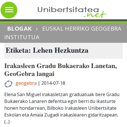
BLOGAK
›
EUSKAL HERRIKO GEOGEBRA
INSTITUTUA
Etiketa: Lehen Hezkuntza
Irakasleen Gradu Bukaerako Lanetan,
GeoGebra langai
geogebra
|
2014-07-18
Elena San Miguel irakasletzan graduatuak bere Gradu
Bukaerako Lanaren defentsa egin berri du ikasturte
honen hondarrean, Bilboko Irakasleen Unibertsitate
Eskolan eta Amaia Zugadi irakaslearen gidaritzapean.
(...)