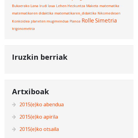
Bukaerako Lana
Irudi laua
Lehen Hezkuntza
Maketa
matematika
matematikaren didaktika
matematikaren_didaktika
Nikomedesen
Rolle
Simetria
Konkoidea
planeten mugimendua
Planoa
trigonometria
Iruzkin berriak
Artxiboak
2015(e)ko abendua
2015(e)ko apirila
2015(e)ko otsaila