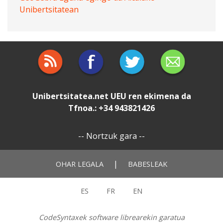
Unibertsitatean
Unibertsitatea.net
UEU
ren ekimena da
Tfnoa.: +34 943821426
--
Nortzuk gara
--
|
OHAR LEGALA
BABESLEAK
ES
FR
EN
CodeSyntaxek software librearekin garatua