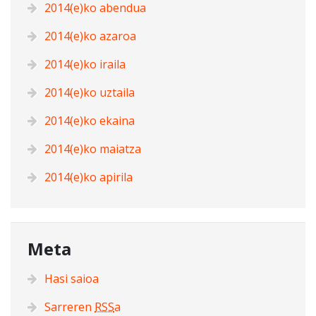
2014(e)ko abendua
2014(e)ko azaroa
2014(e)ko iraila
2014(e)ko uztaila
2014(e)ko ekaina
2014(e)ko maiatza
2014(e)ko apirila
Meta
Hasi saioa
Sarreren
RSS
a