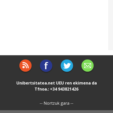
Unibertsitatea.net
UEU
ren ekimena da
Tfnoa.: +34 943821426
--
Nortzuk gara
--