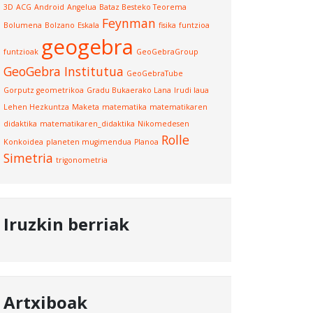
3D
ACG
Android
Angelua
Bataz Besteko Teorema
Feynman
Bolumena
Bolzano
Eskala
fisika
funtzioa
geogebra
funtzioak
GeoGebraGroup
GeoGebra Institutua
GeoGebraTube
Gorputz geometrikoa
Gradu Bukaerako Lana
Irudi laua
Lehen Hezkuntza
Maketa
matematika
matematikaren
didaktika
matematikaren_didaktika
Nikomedesen
Rolle
Konkoidea
planeten mugimendua
Planoa
Simetria
trigonometria
Iruzkin berriak
Artxiboak