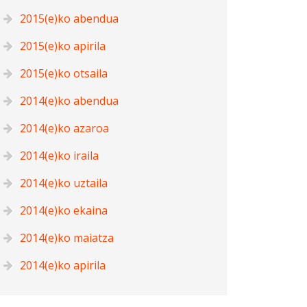
2015(e)ko abendua
2015(e)ko apirila
2015(e)ko otsaila
2014(e)ko abendua
2014(e)ko azaroa
2014(e)ko iraila
2014(e)ko uztaila
2014(e)ko ekaina
2014(e)ko maiatza
2014(e)ko apirila