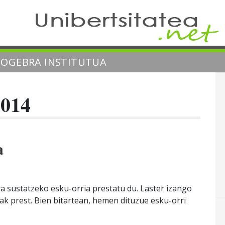
EOGEBRA INSTITUTUA
2014
a
a sustatzeko esku-orria prestatu du. Laster izango
ak prest. Bien bitartean, hemen dituzue esku-orri