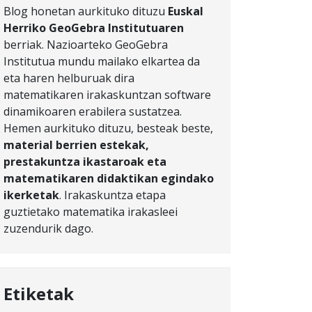
Blog honetan aurkituko dituzu
Euskal
Herriko GeoGebra Institutuaren
berriak. Nazioarteko GeoGebra
Institutua mundu mailako elkartea da
eta haren helburuak dira
matematikaren irakaskuntzan software
dinamikoaren erabilera sustatzea.
Hemen aurkituko dituzu, besteak beste,
material berrien estekak,
prestakuntza ikastaroak eta
matematikaren didaktikan egindako
ikerketak
. Irakaskuntza etapa
guztietako matematika irakasleei
zuzendurik dago.
Etiketak