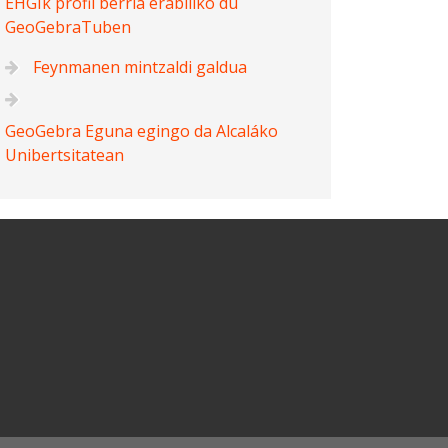
EHGIk profil berria erabiliko du
GeoGebraTuben
Feynmanen mintzaldi galdua
GeoGebra Eguna egingo da Alcaláko
Unibertsitatean