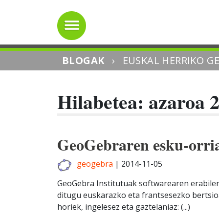
BLOGAK
›
EUSKAL HERRIKO G
Hilabetea: azaroa 
GeoGebraren esku-orri
geogebra
|
2014-11-05
GeoGebra Institutuak softwarearen erabiler
ditugu euskarazko eta frantsesezko bertsio
horiek, ingelesez eta gaztelaniaz: (...)