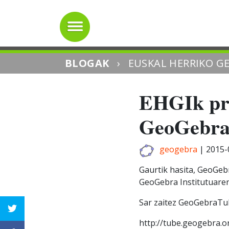
BLOGAK
›
EUSKAL HERRIKO G
EHGIk prof
GeoGebra
geogebra
|
2015-
Gaurtik hasita, GeoGeb
GeoGebra Institutuaren
Sar zaitez GeoGebraTub
http://tube.geogebra.o