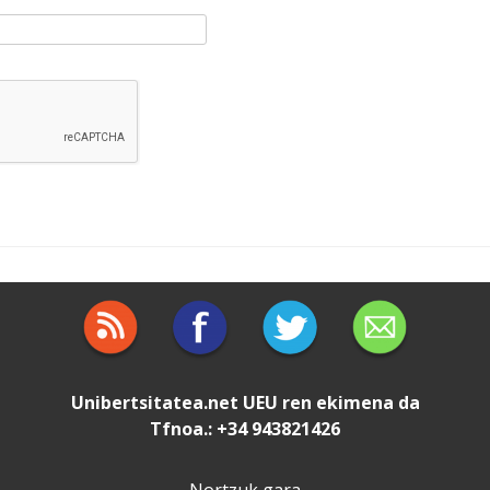
Unibertsitatea.net
UEU
ren ekimena da
Tfnoa.: +34 943821426