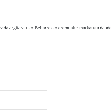
z da argitaratuko.
Beharrezko eremuak
*
markatuta daude