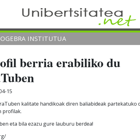
EOGEBRA INSTITUTUA
il berria erabiliko du
Tuben
04-15
raTuben kalitate handikoak diren baliabideak partekatuko d
 profilak.
en eta bila ezazu gure lauburu berdea!
rg/