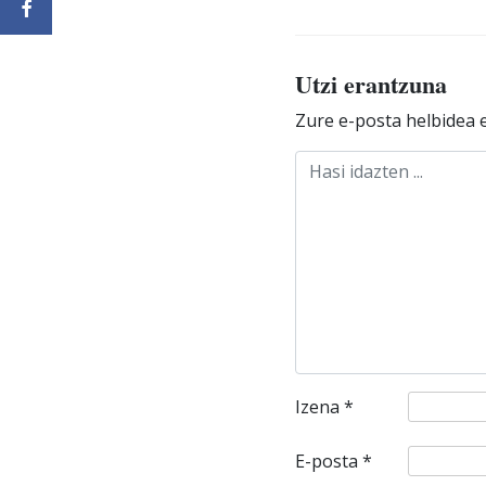
Utzi erantzuna
Zure e-posta helbidea e
Izena
*
E-posta
*