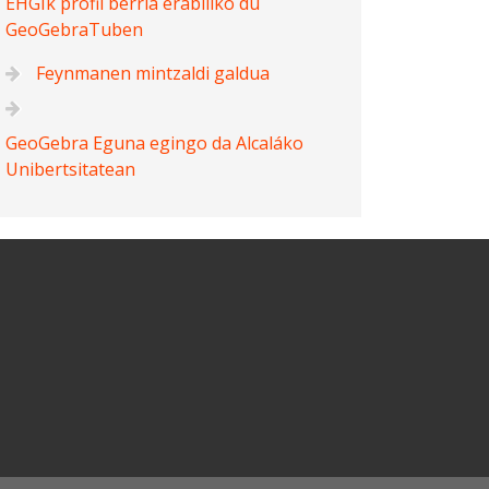
EHGIk profil berria erabiliko du
GeoGebraTuben
Feynmanen mintzaldi galdua
GeoGebra Eguna egingo da Alcaláko
Unibertsitatean