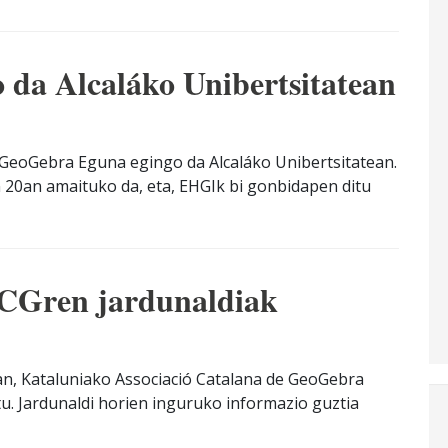
da Alcaláko Unibertsitatean
 GeoGebra Eguna egingo da Alcaláko Unibertsitatean.
20an amaituko da, eta, EHGIk bi gonbidapen ditu
ACGren jardunaldiak
an, Kataluniako Associació Catalana de GeoGebra
tu. Jardunaldi horien inguruko informazio guztia