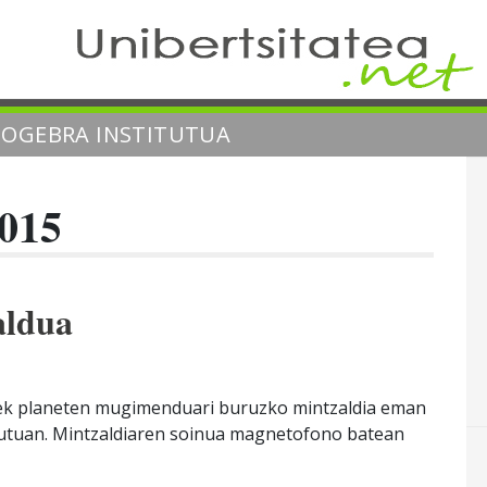
EOGEBRA INSTITUTUA
2015
aldua
ek planeten mugimenduari buruzko mintzaldia eman
titutuan. Mintzaldiaren soinua magnetofono batean