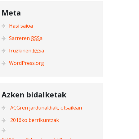
Meta
Hasi saioa
Sarreren
RSS
a
Iruzkinen
RSS
a
WordPress.org
Azken bidalketak
ACGren jardunaldiak, otsailean
2016ko berrikuntzak