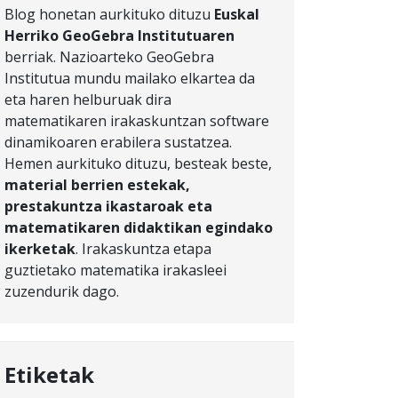
Blog honetan aurkituko dituzu
Euskal
Herriko GeoGebra Institutuaren
berriak. Nazioarteko GeoGebra
Institutua mundu mailako elkartea da
eta haren helburuak dira
matematikaren irakaskuntzan software
dinamikoaren erabilera sustatzea.
Hemen aurkituko dituzu, besteak beste,
material berrien estekak,
prestakuntza ikastaroak eta
matematikaren didaktikan egindako
ikerketak
. Irakaskuntza etapa
guztietako matematika irakasleei
zuzendurik dago.
Etiketak