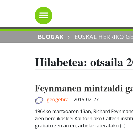
BLOGAK
›
EUSKAL HERRIKO G
Hilabetea: otsaila 
Feynmanen mintzaldi g
geogebra
|
2015-02-27
1964ko martxoaren 13an, Richard Feynman
zien bere ikasleei Kaliforniako Caltech ins
grabatu zen arren, arbelari ateratako (...)