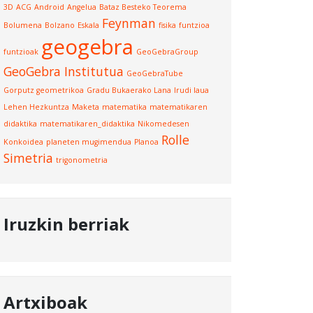
3D
ACG
Android
Angelua
Bataz Besteko Teorema
Feynman
Bolumena
Bolzano
Eskala
fisika
funtzioa
geogebra
funtzioak
GeoGebraGroup
GeoGebra Institutua
GeoGebraTube
Gorputz geometrikoa
Gradu Bukaerako Lana
Irudi laua
Lehen Hezkuntza
Maketa
matematika
matematikaren
didaktika
matematikaren_didaktika
Nikomedesen
Rolle
Konkoidea
planeten mugimendua
Planoa
Simetria
trigonometria
Iruzkin berriak
Artxiboak