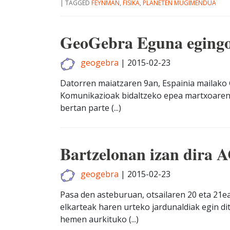
|
TAGGED
FEYNMAN
,
FISIKA
,
PLANETEN MUGIMENDUA
GeoGebra Eguna egingo 
geogebra
|
2015-02-23
Datorren maiatzaren 9an, Espainia mailako
Komunikazioak bidaltzeko epea martxoaren 
bertan parte (...)
Bartzelonan izan dira 
geogebra
|
2015-02-23
Pasa den asteburuan, otsailaren 20 eta 21e
elkarteak haren urteko jardunaldiak egin di
hemen aurkituko (...)