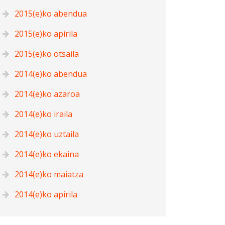
2015(e)ko abendua
2015(e)ko apirila
2015(e)ko otsaila
2014(e)ko abendua
2014(e)ko azaroa
2014(e)ko iraila
2014(e)ko uztaila
2014(e)ko ekaina
2014(e)ko maiatza
2014(e)ko apirila