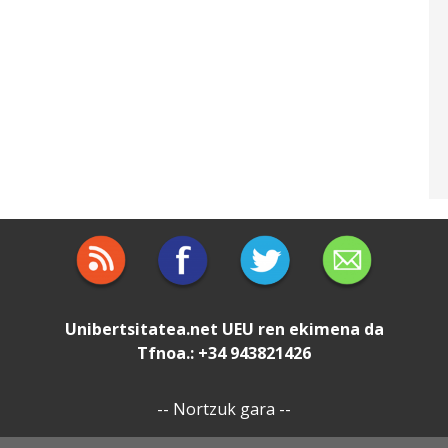
Unibertsitatea.net
UEU
ren ekimena da
Tfnoa.: +34 943821426
--
Nortzuk gara
--