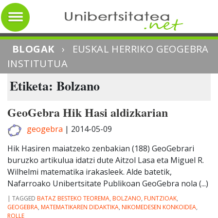
BLOGAK
›
EUSKAL HERRIKO GEOGEBRA
INSTITUTUA
Etiketa: Bolzano
GeoGebra Hik Hasi aldizkarian
geogebra
|
2014-05-09
Hik Hasiren maiatzeko zenbakian (188) GeoGebrari
buruzko artikulua idatzi dute Aitzol Lasa eta Miguel R.
Wilhelmi matematika irakasleek. Alde batetik,
Nafarroako Unibertsitate Publikoan GeoGebra nola (...)
|
TAGGED
BATAZ BESTEKO TEOREMA
,
BOLZANO
,
FUNTZIOAK
,
GEOGEBRA
,
MATEMATIKAREN DIDAKTIKA
,
NIKOMEDESEN KONKOIDEA
,
ROLLE