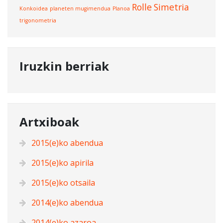
Rolle
Simetria
Konkoidea
planeten mugimendua
Planoa
trigonometria
Iruzkin berriak
Artxiboak
2015(e)ko abendua
2015(e)ko apirila
2015(e)ko otsaila
2014(e)ko abendua
2014(e)ko azaroa