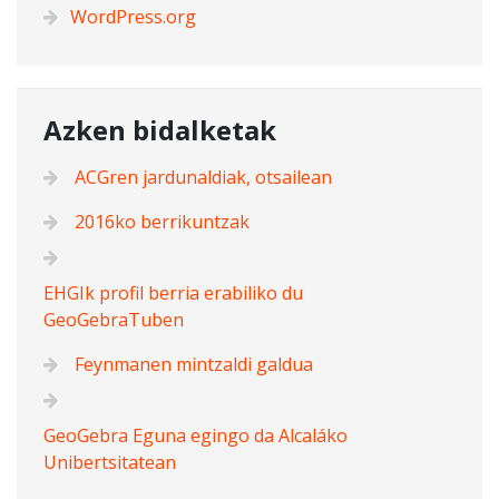
WordPress.org
Azken bidalketak
ACGren jardunaldiak, otsailean
2016ko berrikuntzak
EHGIk profil berria erabiliko du
GeoGebraTuben
Feynmanen mintzaldi galdua
GeoGebra Eguna egingo da Alcaláko
Unibertsitatean