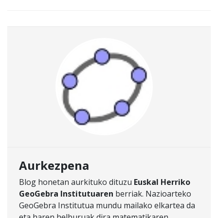
Aurkezpena
Blog honetan aurkituko dituzu
Euskal Herriko
GeoGebra Institutuaren
berriak. Nazioarteko
GeoGebra Institutua mundu mailako elkartea da
eta haren helburuak dira matematikaren