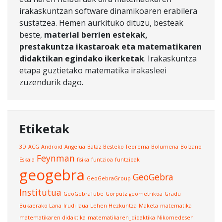
irakaskuntzan software dinamikoaren erabilera
sustatzea. Hemen aurkituko dituzu, besteak
beste,
material berrien estekak,
prestakuntza ikastaroak eta matematikaren
didaktikan egindako ikerketak
. Irakaskuntza
etapa guztietako matematika irakasleei
zuzendurik dago.
Etiketak
3D
ACG
Android
Angelua
Bataz Besteko Teorema
Bolumena
Bolzano
Feynman
Eskala
fisika
funtzioa
funtzioak
geogebra
GeoGebra
GeoGebraGroup
Institutua
GeoGebraTube
Gorputz geometrikoa
Gradu
Bukaerako Lana
Irudi laua
Lehen Hezkuntza
Maketa
matematika
matematikaren didaktika
matematikaren_didaktika
Nikomedesen