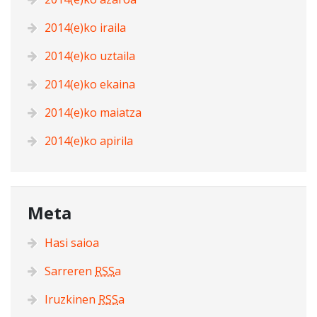
2014(e)ko iraila
2014(e)ko uztaila
2014(e)ko ekaina
2014(e)ko maiatza
2014(e)ko apirila
Meta
Hasi saioa
Sarreren
RSS
a
Iruzkinen
RSS
a