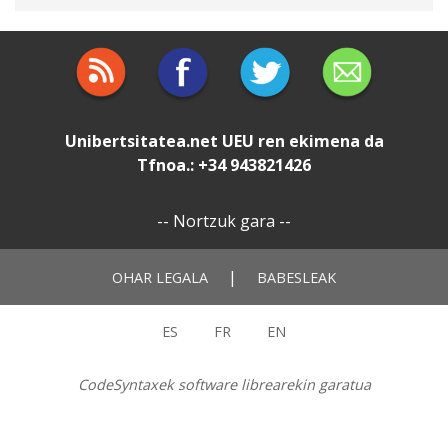
Unibertsitatea.net
UEU
ren ekimena da
Tfnoa.: +34 943821426
--
Nortzuk gara
--
|
OHAR LEGALA
BABESLEAK
ES
FR
EN
CodeSyntaxek software librearekin garatua