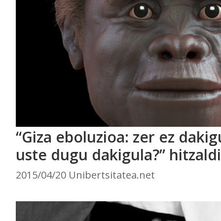
“Giza eboluzioa: zer ez dakig
uste dugu dakigula?” hitzald
2015/04/20 Unibertsitatea.net