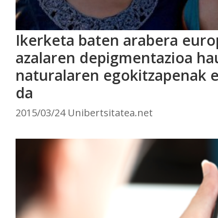
Ikerketa baten arabera eur
azalaren depigmentazioa ha
naturalaren egokitzapenak 
da
2015/03/24 Unibertsitatea.net