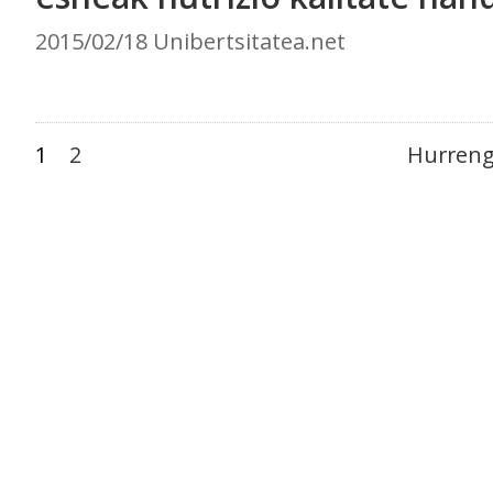
2015/02/18 Unibertsitatea.net
1
2
Hurreng