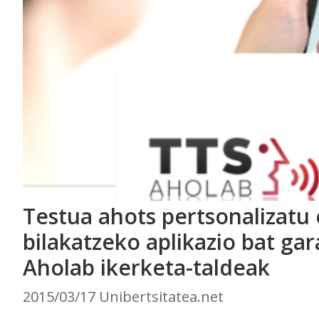
Testua ahots pertsonalizatu 
bilakatzeko aplikazio bat ga
Aholab ikerketa-taldeak
2015/03/17 Unibertsitatea.net