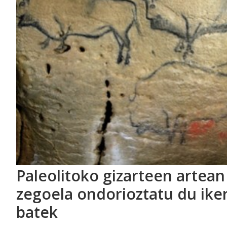
Paleolitoko gizarteen artean
zegoela ondorioztatu du iker
batek