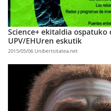
Science+ ekitaldia ospatuko 
UPV/EHUren eskutik
2015/05/06 Unibertsitatea.net