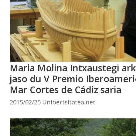
Maria Molina Intxaustegi ar
jaso du V Premio Iberoameri
Mar Cortes de Cádiz saria
2015/02/25 Unibertsitatea.net