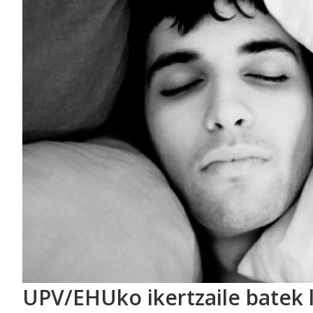
UPV/EHUko ikertzaile batek 