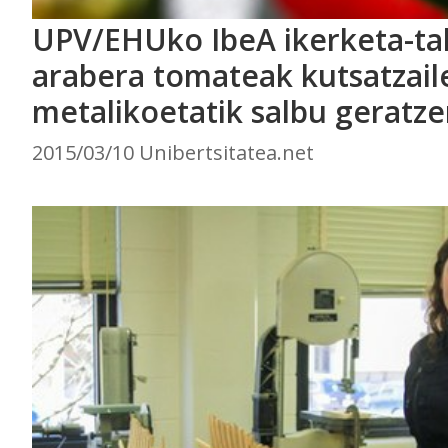
UPV/EHUko IbeA ikerketa-ta
arabera tomateak kutsatzail
metalikoetatik salbu geratze
2015/03/10 Unibertsitatea.net