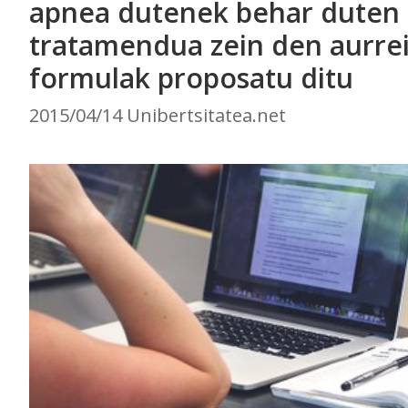
apnea dutenek behar duten
tratamendua zein den aurre
formulak proposatu ditu
2015/04/14 Unibertsitatea.net