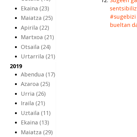
Ekaina
(23)
sentsibili
#sugebizi
Maiatza
(25)
bueltan d
Apirila
(22)
Martxoa
(21)
Otsaila
(24)
Urtarrila
(21)
2019
Abendua
(17)
Azaroa
(25)
Urria
(26)
Iraila
(21)
Uztaila
(11)
Ekaina
(13)
Maiatza
(29)