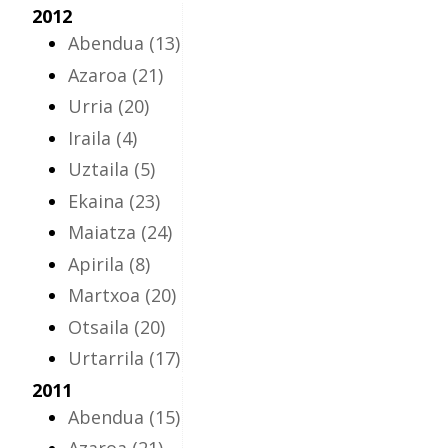
2012
Abendua
(13)
Azaroa
(21)
Urria
(20)
Iraila
(4)
Uztaila
(5)
Ekaina
(23)
Maiatza
(24)
Apirila
(8)
Martxoa
(20)
Otsaila
(20)
Urtarrila
(17)
2011
Abendua
(15)