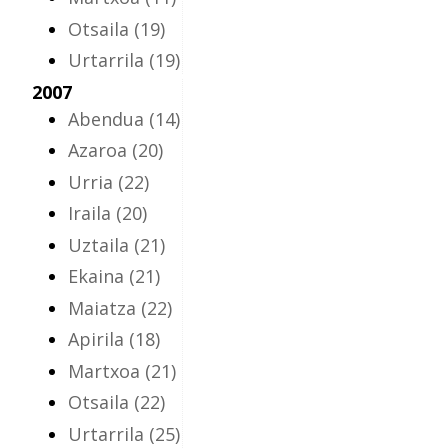
Otsaila
(19)
Urtarrila
(19)
2007
Abendua
(14)
Azaroa
(20)
Urria
(22)
Iraila
(20)
Uztaila
(21)
Ekaina
(21)
Maiatza
(22)
Apirila
(18)
Martxoa
(21)
Otsaila
(22)
Urtarrila
(25)