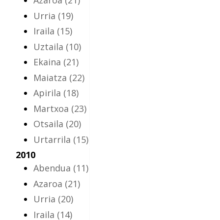
Azaroa
(21)
Urria
(19)
Iraila
(15)
Uztaila
(10)
Ekaina
(21)
Maiatza
(22)
Apirila
(18)
Martxoa
(23)
Otsaila
(20)
Urtarrila
(15)
2010
Abendua
(11)
Azaroa
(21)
Urria
(20)
Iraila
(14)