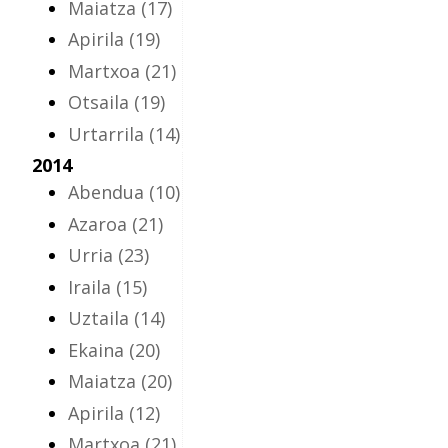
Maiatza
(17)
Apirila
(19)
Martxoa
(21)
Otsaila
(19)
Urtarrila
(14)
2014
Abendua
(10)
Azaroa
(21)
Urria
(23)
Iraila
(15)
Uztaila
(14)
Ekaina
(20)
Maiatza
(20)
Apirila
(12)
Martxoa
(21)