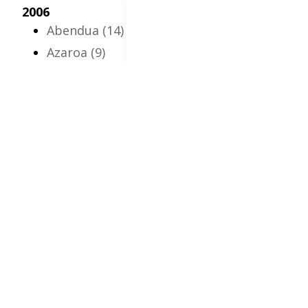
2006
Abendua
(14)
Azaroa
(9)