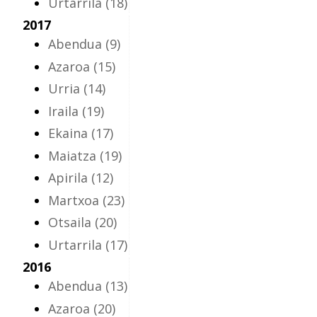
Urtarrila
(18)
2017
Abendua
(9)
Azaroa
(15)
Urria
(14)
Iraila
(19)
Ekaina
(17)
Maiatza
(19)
Apirila
(12)
Martxoa
(23)
Otsaila
(20)
Urtarrila
(17)
2016
Abendua
(13)
Azaroa
(20)