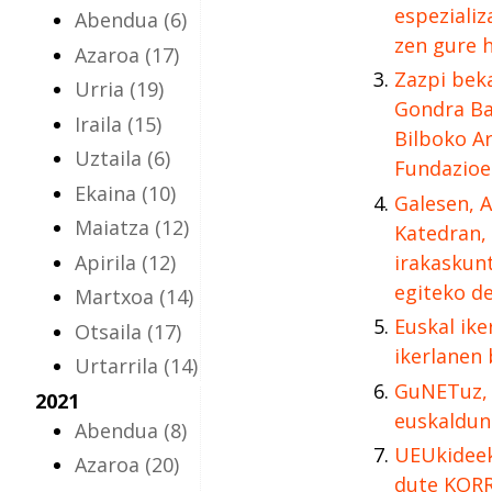
espezializ
Abendua
(6)
zen gure 
Azaroa
(17)
Zazpi beka
Urria
(19)
Gondra Ba
Iraila
(15)
Bilboko A
Uztaila
(6)
Fundazioe
Ekaina
(10)
Galesen, A
Maiatza
(12)
Katedran, 
Apirila
(12)
irakaskun
egiteko de
Martxoa
(14)
Euskal ike
Otsaila
(17)
ikerlanen 
Urtarrila
(14)
GuNETuz, 
2021
euskaldun
Abendua
(8)
UEUkideek
Azaroa
(20)
dute KORR