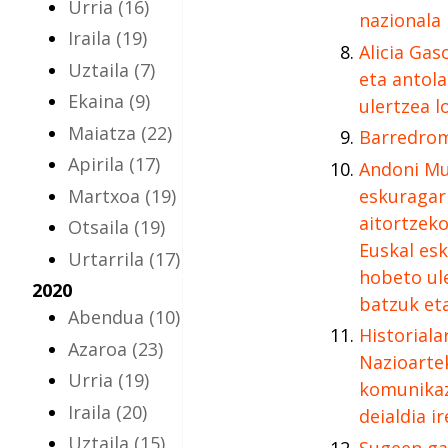
Urria
(16)
nazionala
Iraila
(19)
Alicia Gas
Uztaila
(7)
eta antol
Ekaina
(9)
ulertzea l
Maiatza
(22)
Barredrom
Apirila
(17)
Andoni Mu
Martxoa
(19)
eskuragarr
aitortzek
Otsaila
(19)
Euskal es
Urtarrila
(17)
hobeto ul
2020
batzuk et
Abendua
(10)
Historiala
Azaroa
(23)
Nazioarte
Urria
(19)
komunikaz
Iraila
(20)
deialdia ir
Uztaila
(15)
Sugeen ga