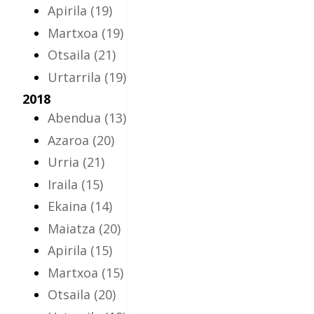
Apirila
(19)
Martxoa
(19)
Otsaila
(21)
Urtarrila
(19)
2018
Abendua
(13)
Azaroa
(20)
Urria
(21)
Iraila
(15)
Ekaina
(14)
Maiatza
(20)
Apirila
(15)
Martxoa
(15)
Otsaila
(20)