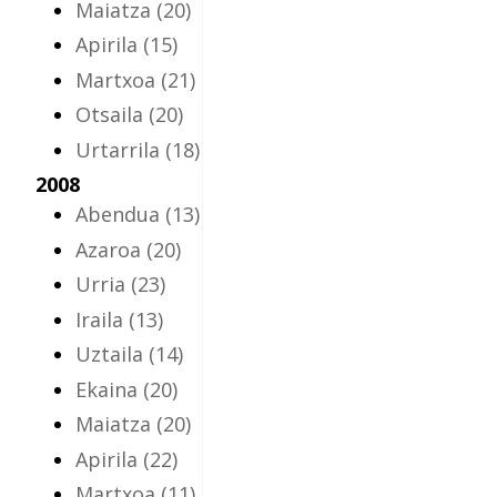
Maiatza
(20)
Apirila
(15)
Martxoa
(21)
Otsaila
(20)
Urtarrila
(18)
2008
Abendua
(13)
Azaroa
(20)
Urria
(23)
Iraila
(13)
Uztaila
(14)
Ekaina
(20)
Maiatza
(20)
Apirila
(22)
Martxoa
(11)