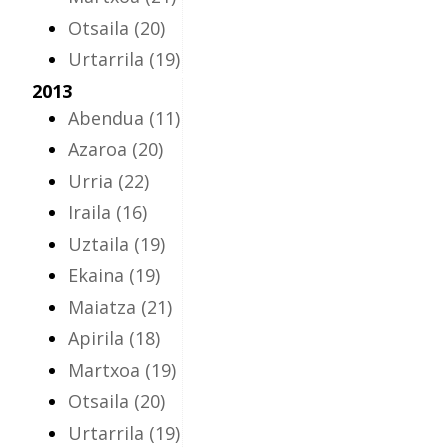
Otsaila
(20)
Urtarrila
(19)
2013
Abendua
(11)
Azaroa
(20)
Urria
(22)
Iraila
(16)
Uztaila
(19)
Ekaina
(19)
Maiatza
(21)
Apirila
(18)
Martxoa
(19)
Otsaila
(20)
Urtarrila
(19)