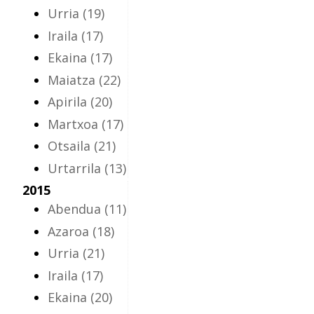
Urria
(19)
Iraila
(17)
Ekaina
(17)
Maiatza
(22)
Apirila
(20)
Martxoa
(17)
Otsaila
(21)
Urtarrila
(13)
2015
Abendua
(11)
Azaroa
(18)
Urria
(21)
Iraila
(17)
Ekaina
(20)