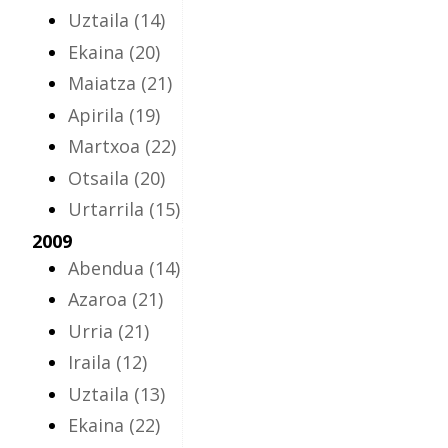
Uztaila
(14)
Ekaina
(20)
Maiatza
(21)
Apirila
(19)
Martxoa
(22)
Otsaila
(20)
Urtarrila
(15)
2009
Abendua
(14)
Azaroa
(21)
Urria
(21)
Iraila
(12)
Uztaila
(13)
Ekaina
(22)