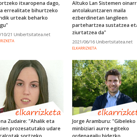
ortzeko itxaropena dago,
Altuko Lan Sistemen oinarr
a errealitate bihurtzeko
antolakuntzaren maila
indik urteak beharko
ezberdinetan langileen
ugu"
partehartzea sustatzea et
ziurtatzea da"
/10/21 Unibertsitatea.net
RRIZKETA
2021/06/16 Unibertsitatea.net
ELKARRIZKETA
na Zudaire: "Ahalik eta
Jorge Aramburu: "Gibeleko
xien prozesatutako udare
minbiziari aurre egiteko
calçotak sortzeko
ordenagailu bidezko