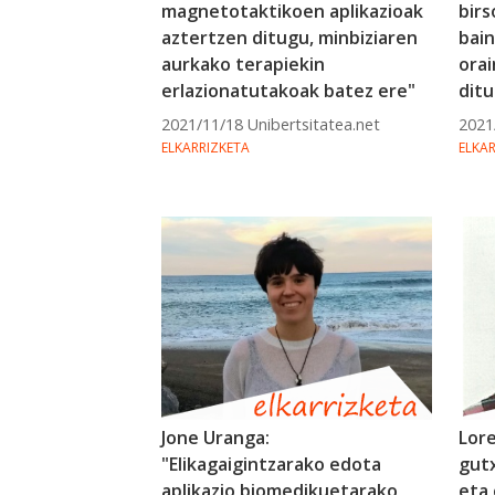
magnetotaktikoen aplikazioak
birs
aztertzen ditugu, minbiziaren
bain
aurkako terapiekin
ora
erlazionatutakoak batez ere"
dit
2021/11/18 Unibertsitatea.net
2021
ELKARRIZKETA
ELKA
Jone Uranga:
Lore
"Elikagaigintzarako edota
gut
aplikazio biomedikuetarako
eta 