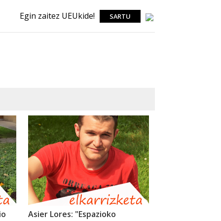
Egin zaitez UEUkide!
SARTU
io
Asier Lores: "Espazioko