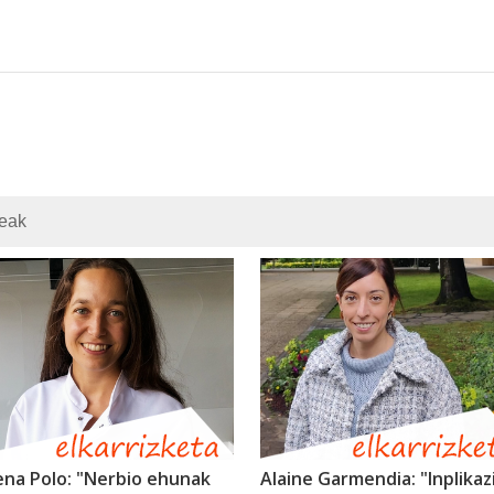
teak
ena Polo: "Nerbio ehunak
Alaine Garmendia: "Inplikaz