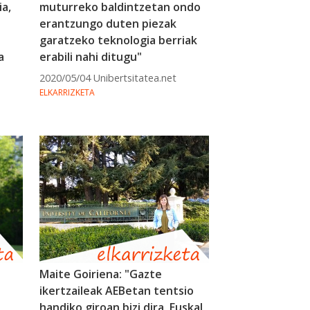
ia,
muturreko baldintzetan ondo
erantzungo duten piezak
garatzeko teknologia berriak
a
erabili nahi ditugu"
2020/05/04 Unibertsitatea.net
ELKARRIZKETA
Maite Goiriena: "Gazte
ikertzaileak AEBetan tentsio
handiko giroan bizi dira, Euskal