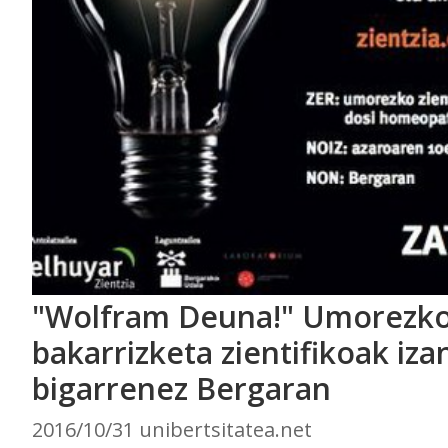
"Wolfram Deuna!" Umorezk
bakarrizketa zientifikoak iza
bigarrenez Bergaran
2016/10/31 unibertsitatea.net