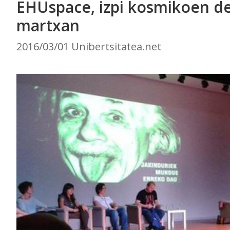
EHUspace, izpi kosmikoen de
martxan
2016/03/01 Unibertsitatea.net