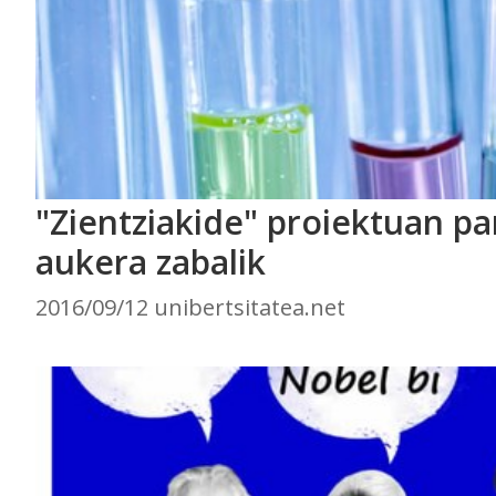
"Zientziakide" proiektuan pa
aukera zabalik
2016/09/12 unibertsitatea.net