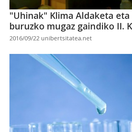
"Uhinak" Klima Aldaketa eta 
buruzko mugaz gaindiko II. 
2016/09/22 unibertsitatea.net