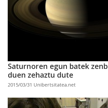
Saturnoren egun batek zenb
duen zehaztu dute
2015/03/31 Unibertsitatea.net