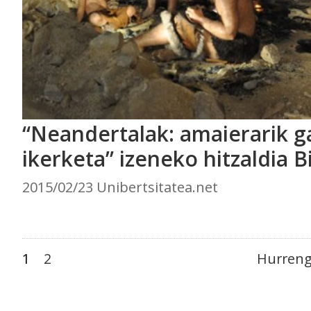
“Neandertalak: amaierarik 
ikerketa” izeneko hitzaldia B
2015/02/23 Unibertsitatea.net
1
2
Hurreng