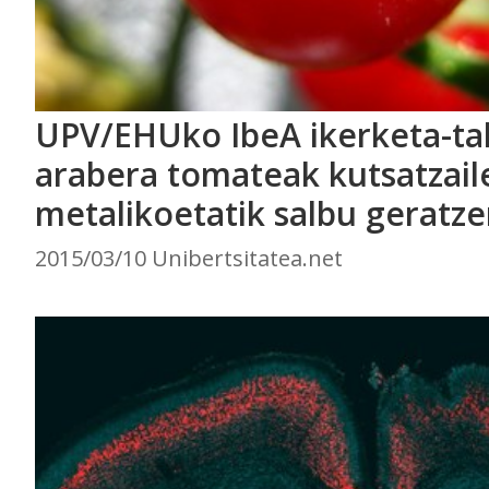
UPV/EHUko IbeA ikerketa-ta
arabera tomateak kutsatzail
metalikoetatik salbu geratze
2015/03/10 Unibertsitatea.net