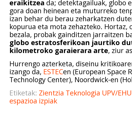
eraikitzea
da; detektagailuak, globo e
gora doan heinean eta muturreko tenp
izan behar du berau zeharkatzen dute
kopurua eta mota zehazteko. Hortaz, o
bezala, probak gainditzen jarraitzen 
globo estratosferikoan jaurtiko du
kilometroko garaierara arte
, ziur a
Hurrengo azterketa, diseinu kritikoar
izango da,
ESTEC
en (European Space 
Technology Center), Noordwick-en (Ho
Etiketak:
Zientzia
Teknologia
UPV/EH
espazioa
izpiak