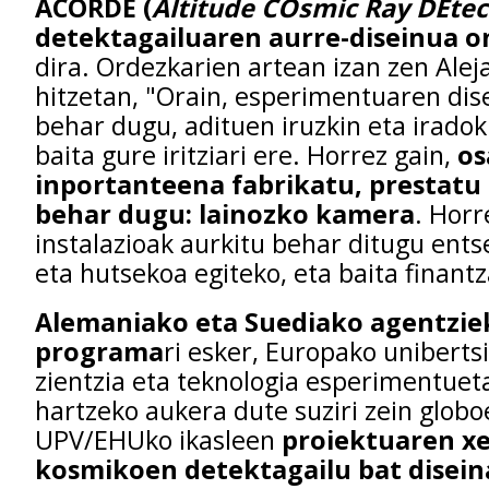
ACORDE (
Altitude COsmic Ray DEtec
detektagailuaren aurre-diseinua o
dira. Ordezkarien artean izan zen Ale
hitzetan, "Orain, esperimentuaren dis
behar dugu, adituen iruzkin eta iradoki
baita gure iritziari ere. Horrez gain,
os
inportanteena fabrikatu, prestatu
behar dugu: lainozko kamera
. Horr
instalazioak aurkitu behar ditugu ent
eta hutsekoa egiteko, eta baita finantz
Alemaniako eta Suediako agentzie
programa
ri esker, Europako unibertsi
zientzia eta teknologia esperimentuet
hartzeko aukera dute suziri zein globo
UPV/EHUko ikasleen
proiektuaren xe
kosmikoen detektagailu bat disein