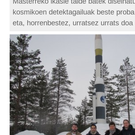
Masterreko ikasle talde batek diseinatu
kosmikoen detektagailuak beste proba 
eta, horrenbestez, urratsez urrats doa 