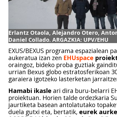
Erlantz Otaola, Alejandro Otero, Anto
Daniel Collado. ARGAZKIA: UPV/EHU
EXUS/BEXUS programa espazialean pa
aukeratua izan zen
EHUspace
proiek
oraingoz, bideko proba guztiak gaindi
urrian Bexus globo estratosferikoan 3
garaiera igotzeko lasterketan jarraitze
Hamabi ikasle
ari dira buru-belarri 
proiektuan. Horien talde ordezkaria 
jaurtiketa basean antolatutako topake
duela gutxi eta, bertatik,
eurek aurk