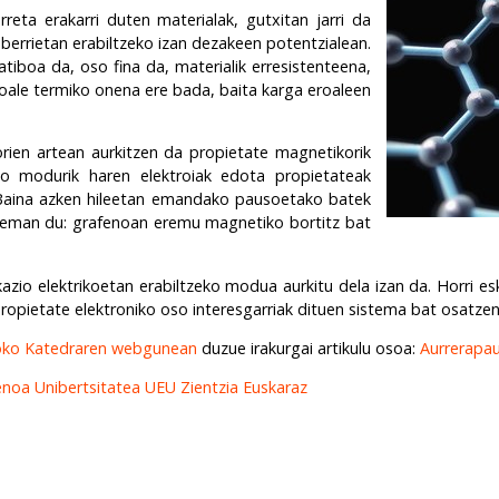
reta erakarri duten materialak, gutxitan jarri da
berrietan erabiltzeko izan dezakeen potentzialean.
tiboa da, oso fina da, materialik erresistenteena,
roale termiko onena ere bada, baita karga eroaleen
rien artean aurkitzen da propietate magnetikorik
o modurik haren elektroiak edota propietateak
. Baina azken hileetan emandako pausoetako batek
tzeman du: grafenoan eremu magnetiko bortitz bat
azio elektrikoetan erabiltzeko modua aurkitu dela izan da. Horri esk
ropietate elektroniko oso interesgarriak dituen sistema bat osatzen
fikoko Katedraren webgunean
duzue irakurgai artikulu osoa:
Aurrerapau
enoa
Unibertsitatea
UEU
Zientzia Euskaraz