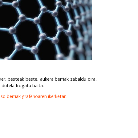
er, besteak beste, aukera berriak zabaldu dira,
 dutela frogatu baita.
so berriak grafenoaren ikerketan.