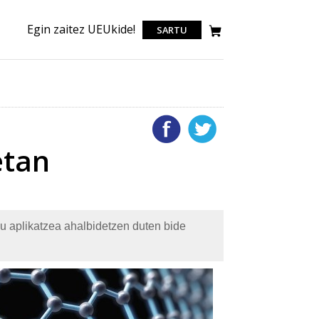
Egin zaitez UEUkide!
SARTU
etan
u aplikatzea ahalbidetzen duten bide