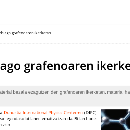
ehiago grafenoaren ikerketan
ago grafenoaren ikerk
erial bezala ezagutzen den grafenoaren ikerketan, material ha
ta
Donostia International Physics Centerren
(DIPC)
n egindako bi lanen emaitza izan da. Bi lan horiei
aizkio.