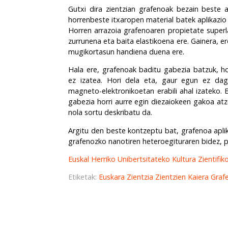
Gutxi dira zientzian grafenoak bezain beste ar
horrenbeste itxaropen material batek aplikazio 
Horren arrazoia grafenoaren propietate superla
zurrunena eta baita elastikoena ere. Gainera, e
mugikortasun handiena duena ere.
Hala ere, grafenoak baditu gabezia batzuk, ho
ez izatea. Hori dela eta, gaur egun ez dag
magneto-elektronikoetan erabili ahal izateko
gabezia horri aurre egin diezaiokeen gakoa a
nola sortu deskribatu da.
Argitu den beste kontzeptu bat, grafenoa aplik
grafenozko nanotiren heteroegituraren bidez, p
Euskal Herriko Unibertsitateko Kultura Zienti
Etiketak:
Euskara
Zientzia
Zientzien Kaiera
Graf