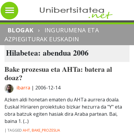
BLOGAK
›
INGURUMENA ETA
AZPIEGITURAK EUSKADIN
Hilabetea: abendua 2006
Bake prozesua eta AHTa: batera al
doaz?
ibarra
|
2006-12-14
Azken aldi honetan ematen du AHTa aurrera doala.
Euskal Hiriaren proiektuko bizkar hezurra da "Y" eta
obra batzuk egiten hasiak dira Araba partean. Bai,
baina 1. (...)
|
TAGGED
AHT
,
BAKE_PROZESUA