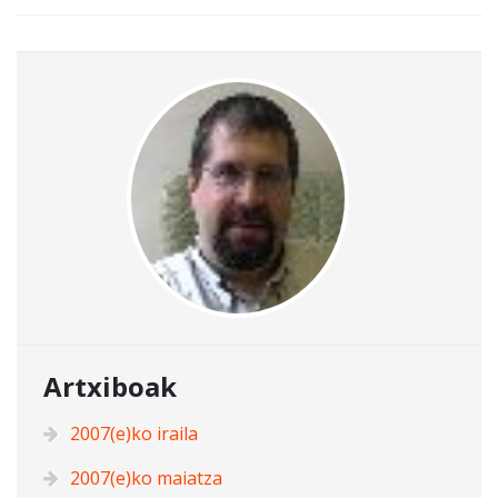
Artxiboak
2007(e)ko iraila
2007(e)ko maiatza