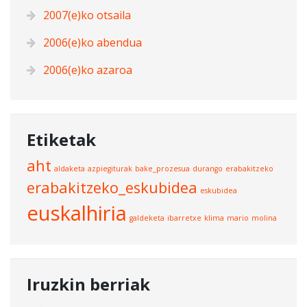
2007(e)ko otsaila
2006(e)ko abendua
2006(e)ko azaroa
Etiketak
aht
aldaketa
azpiegiturak
bake_prozesua
durango
erabakitzeko
erabakitzeko_eskubidea
eskubidea
euskalhiria
galdeketa
ibarretxe
klima
mario
molina
Iruzkin berriak