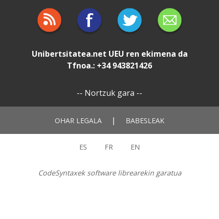
Unibertsitatea.net
UEU
ren ekimena da
Tfnoa.: +34 943821426
--
Nortzuk gara
--
|
OHAR LEGALA
BABESLEAK
ES
FR
EN
CodeSyntaxek software librearekin garatua