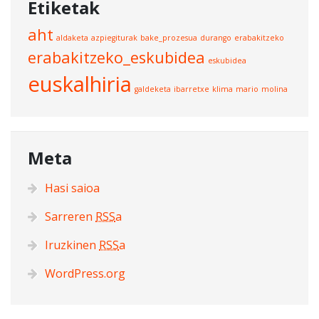
Etiketak
aht
aldaketa
azpiegiturak
bake_prozesua
durango
erabakitzeko
erabakitzeko_eskubidea
eskubidea
euskalhiria
galdeketa
ibarretxe
klima
mario
molina
Meta
Hasi saioa
Sarreren
RSS
a
Iruzkinen
RSS
a
WordPress.org