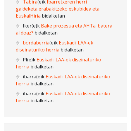
Tabira
(e)k
Ibarretxeren herri
galdeketa,erabakitzeko eskubidea eta
EuskalHiria
bidalketan
Iker
(e)k
Bake prozesua eta AHTa: batera
al doaz?
bidalketan
bordaberria
(e)k
Euskadi: LAA-ek
diseinaturiko herria
bidalketan
PI
(e)k
Euskadi: LAA-ek diseinaturiko
herria
bidalketan
ibarra
(e)k
Euskadi: LAA-ek diseinaturiko
herria
bidalketan
ibarra
(e)k
Euskadi: LAA-ek diseinaturiko
herria
bidalketan